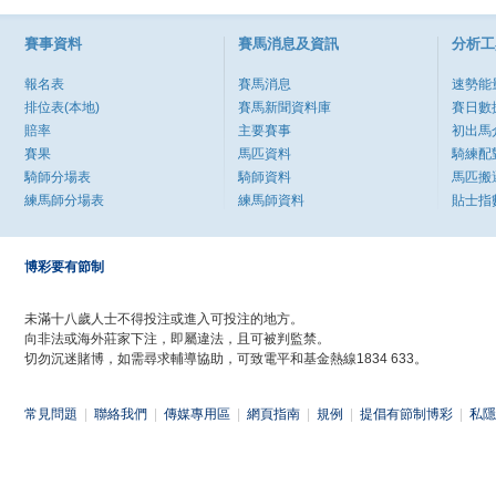
賽事資料
賽馬消息及資訊
分析工
報名表
賽馬消息
速勢能
排位表(本地)
賽馬新聞資料庫
賽日數
賠率
主要賽事
初出馬
賽果
馬匹資料
騎練配
騎師分場表
騎師資料
馬匹搬
練馬師分場表
練馬師資料
貼士指
博彩要有節制
未滿十八歲人士不得投注或進入可投注的地方。
向非法或海外莊家下注，即屬違法，且可被判監禁。
切勿沉迷賭博，如需尋求輔導協助，可致電平和基金熱線1834 633。
常見問題
|
聯絡我們
|
傳媒專用區
|
網頁指南
|
規例
|
提倡有節制博彩
|
私隱