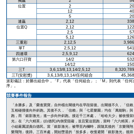
2
54
獨贏
2
20
位置
12
40
5
20
2,12
338
連贏
2,12
122
位置Q
2,5
57
5,12
126
2,12,5
3,986
三重彩
2,5,12
541
單T
2,5,9,12
624
四連環
14/2
532
第六口孖寶
14/12
150
3,6,13/8,13,14/2,5,12
8,320,789
三T
3,6,13/8,13,14/任何組合
45,368
三T(安慰獎)
派彩備註：於勝出組合中，「F」代表「任何組合」；「M」則代表「任何
序」。
競賽事件報告
「永勝多」及「榮進寶寶」自外檔出閘後均在早段留後。出閘後不久，「信賴
互相碰撞後向外斜跑。其後不久，「信賴」與「七星樂園」均在「萬能駒」與
跑，而「銀影激光」進一步向外斜跑。接近千三米處，「哈哈大少」被收慢留
光」在「六六精英」(白德民)內側受阻礙，並且緊迫競跑，當時「六六精英」
小組嚴厲譴責白德民。當「銀影激光」被帶至內欄時，跟隨其後的「京樂飛翔
樂飛翔」後蹄。三百米處，開始墮退的「按多多」收慢避開「銀影激光」後蹄