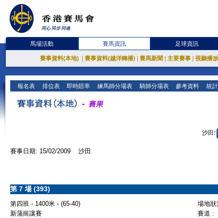
馬場活動
賽馬資訊
足球資訊
賽事資料(本地)
|
賽事資料(越洋轉播)
|
賽馬新聞
|
主要賽事
|
視聽播
報名表
排位表
即時賠率
練馬師分場表
騎師分場表
參考資料
統計
沙田:
賽事日期: 15/02/2009 沙田
第 7 場 (393)
第四班 - 1400米 - (65-40)
場地狀況
新蒲崗讓賽
賽道 :