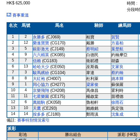
HK$ 625,000
時間 :
分段時間
賽事重溫
名次
馬號
馬名
騎師
練馬師
1
2
永勝多
(CJ069)
柏寶
賀賢
2
12
榮進寶寶
(CG170)
戴勝
方嘉柏
3
5
銀影激光
(CJ149)
蔡明紹
葉楚航
4
9
六六精英
(CK085)
白德民
約翰摩亞
5
7
信賴
(CG183)
衛韜禮
胡森
6
13
哈哈大少
(CE050)
巫斯義
文家良
7
3
駿馬繽紛
(CG104)
韋達
蔡約翰
8
8
大紅袍
(CH007)
杜利萊
姚本輝
9
1
同心協力
(CH277)
梁家俊
蘇保羅
10
4
京樂飛翔
(CH208)
馬偉昌
霍利時
11
11
七星樂園
(CE175)
楊啟棠
苗禮德
12
6
萬能駒
(CK058)
魯柏軒
徐雨石
13
10
天鷹
(CE293)
賴維銘
吳定強
14
14
按多多
(CJ180)
鄭雨滇
沈集成
備註:
賽事特別情況索引
派彩
彩池
勝出組合
派彩 (HK$)