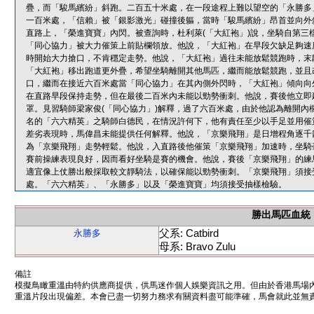
疊，而「駿馬繽紛」斜跑。二百五十米處，在一段途程上難以望空的「永勝多
一百米處，「信賴」被「銀影激光」碰撞後軀，當時「駿馬繽紛」昂首並向外
直路上，「榮進寶寶」內閃。被查詢時，杜利萊(「大紅袍」)說，坐騎自第三
「同心協力」被大力催策上前貼欄領放。他說，「大紅袍」在早段欠缺足夠速
時開始大力搶口，不肯穩定走勢。他說，「大紅袍」過往未能放鬆競跑時，末
「大紅袍」移出跑道更外疊，希望坐騎離開其他馬匹，繼而能放鬆競跑，並且
口，繼而在接近六百米處當「同心協力」在其內側外閃時，「大紅袍」傾向向
在直路早段保持走勢，但在最後二百米內未能以勁勢衝刺。他說，賽後他立即
罩。見習騎師梁家俊(「同心協力」)解釋，過了六百米處，由於他認為離開內
名的「六六精英」之騎師白德民，在情況許何下，他有責任至少以手足並用催
差劣表現時，馬偉昌未能提供任何解釋。他說，「京樂飛翔」是日增程角逐千
為「京樂飛翔」走勢輕鬆。他說，入直路後他催策「京樂飛翔」加速時，坐騎
賽前操練表現良好，因而看好坐騎是賽的機會。他說，賽後「京樂飛翔」的練
適宜像上仗勝出般採取較文靜騎法，以確保能以勁勢衝刺。「京樂飛翔」須接
處。「六六精英」、「永勝多」以及「榮進寶寶」均須接受抽樣檢驗。
勝出馬匹血統
父系: Catbird
永勝多
母系: Bravo Zulu
備註
模擬鳥瞰重溫由特約供應商提供，供馬迷作個人娛樂資訊之用。但由於香港馬場
重溫片段出現偏差。本會已盡一切努力務求有關資料盡可能準確，馬會就此並無責