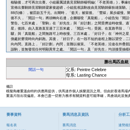
檢驗後，才可再次出賽。小組嚴厲譴責見習騎師楊明綸(「不老英雄」)，事緣
宣佈出賽騎師見習騎師梁家俊超磅，小組批准該駒改由見習騎師蘇狄雄策騎。
88(5)條〕，被罰款五千元。出閘時，「藍天」被留後。「豐綵」展步緩慢
後不久，「閒話一句」將頭轉向右邊，企圖噬咬「真龍船」。小組告知「閒話
警告。七百米處，「聖駒」在「好先生」與「好計劃」之間受擠迫時收慢。過
星」後蹄。由入直路直至過了三百米處，「閒話一句」受困。在直路早段，「
驥」與「真龍船」之間無路可上時收慢。三百米處，「好日子」在「神州之星
側處於窘境時向內斜跑。其後，「好日子」在一段不短的途程上難以望空，二
向內閃。直路上，「好計劃」內閃，並難以催策。「不老英雄」沿途在外疊競
該駒，並無發現任何明顯異常之處。「閒話一句」及「好先生」均須接受抽樣
勝出馬匹血統
父系: Peintre Celebre
閒話一句
母系: Lasting Chance
備註
模擬鳥瞰重溫由特約供應商提供，供馬迷作個人娛樂資訊之用。但由於香港馬場
重溫片段出現偏差。本會已盡一切努力務求有關資料盡可能準確，馬會就此並無責
賽事資料
賽馬消息及資訊
分析工
報名表
賽馬消息
速勢能