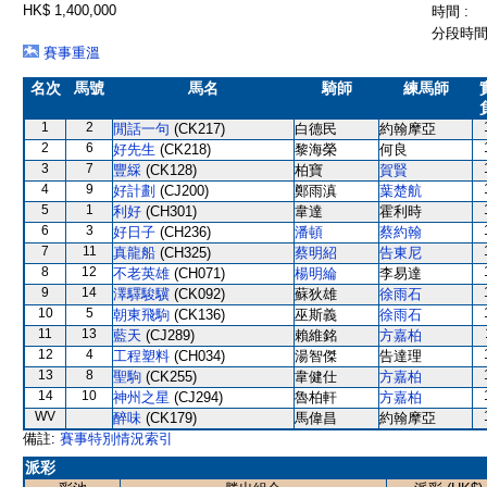
HK$ 1,400,000
時間 :
分段時間 
賽事重溫
名次
馬號
馬名
騎師
練馬師
1
2
閒話一句
(CK217)
白德民
約翰摩亞
2
6
好先生
(CK218)
黎海榮
何良
3
7
豐綵
(CK128)
柏寶
賀賢
4
9
好計劃
(CJ200)
鄭雨滇
葉楚航
5
1
利好
(CH301)
韋達
霍利時
6
3
好日子
(CH236)
潘頓
蔡約翰
7
11
真龍船
(CH325)
蔡明紹
告東尼
8
12
不老英雄
(CH071)
楊明綸
李易達
9
14
澤驛駿驥
(CK092)
蘇狄雄
徐雨石
10
5
朝東飛駒
(CK136)
巫斯義
徐雨石
11
13
藍天
(CJ289)
賴維銘
方嘉柏
12
4
工程塑料
(CH034)
湯智傑
告達理
13
8
聖駒
(CK255)
韋健仕
方嘉柏
14
10
神州之星
(CJ294)
魯柏軒
方嘉柏
WV
醉味
(CK179)
馬偉昌
約翰摩亞
備註:
賽事特別情況索引
派彩