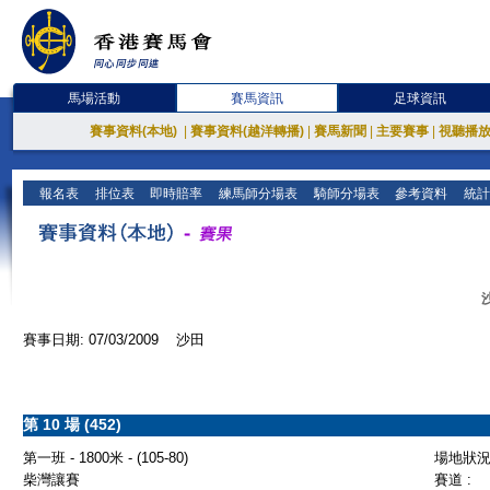
馬場活動
賽馬資訊
足球資訊
賽事資料(本地)
|
賽事資料(越洋轉播)
|
賽馬新聞
|
主要賽事
|
視聽播
報名表
排位表
即時賠率
練馬師分場表
騎師分場表
參考資料
統計
賽事日期: 07/03/2009 沙田
第 10 場 (452)
第一班 - 1800米 - (105-80)
場地狀況 
柴灣讓賽
賽道 :