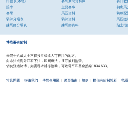
排位表(本地)
賽馬新聞資料庫
賽日數
賠率
主要賽事
初出馬
賽果
馬匹資料
騎練配
騎師分場表
騎師資料
馬匹搬
練馬師分場表
練馬師資料
貼士指
博彩要有節制
未滿十八歲人士不得投注或進入可投注的地方。
向非法或海外莊家下注，即屬違法，且可被判監禁。
切勿沉迷賭博，如需尋求輔導協助，可致電平和基金熱線1834 633。
常見問題
|
聯絡我們
|
傳媒專用區
|
網頁指南
|
規例
|
提倡有節制博彩
|
私隱