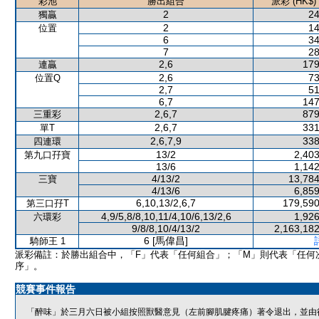
彩池
勝出組合
派彩 (HK$)
2
24
獨贏
2
14
位置
6
34
7
28
2,6
179
連贏
2,6
73
位置Q
2,7
51
6,7
147
2,6,7
879
三重彩
2,6,7
331
單T
2,6,7,9
338
四連環
13/2
2,403
第九口孖寶
13/6
1,142
4/13/2
13,784
三寶
4/13/6
6,859
6,10,13/2,6,7
179,590
第三口孖T
4,9/5,8/8,10,11/4,10/6,13/2,6
1,926
六環彩
9/8/8,10/4/13/2
2,163,182
6 [馬偉昌]
騎師王 1
派彩備註：於勝出組合中，「F」代表「任何組合」；「M」則代表「任何
序」。
競賽事件報告
「醉味」於三月六日被小組按照獸醫意見（左前腳肌腱疼痛）著令退出，並由