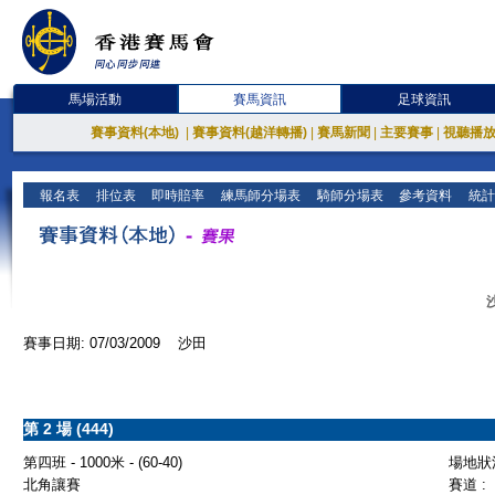
馬場活動
賽馬資訊
足球資訊
賽事資料(本地)
|
賽事資料(越洋轉播)
|
賽馬新聞
|
主要賽事
|
視聽播
報名表
排位表
即時賠率
練馬師分場表
騎師分場表
參考資料
統計
賽事日期: 07/03/2009 沙田
第 2 場 (444)
第四班 - 1000米 - (60-40)
場地狀況
北角讓賽
賽道 :