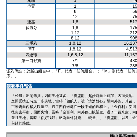
1
44
獨贏
1
15
位置
8
56
12
75
1,8
517
連贏
1,8
175
位置Q
1,12
212
8,12
908
1,8,12
16,237
三重彩
1,8,12
4,513
單T
1,6,8,12
11,167
四連環
7/1
430
第一口孖寶
7/8
238
派彩備註：於勝出組合中，「F」代表「任何組合」；「M」則代表「任何
序」。
競賽事件報告
「松風」出閘笨拙，因而失地甚多。「喜盛龍」起步時向上跳躍，因而失地。
之間受擠迫時進一步失地，當時「領航人」被「濟濟雄心」帶向外跑。其後，
百米處向內移入以望空。過了四百米處在一段不短的途程上，「金百利」受困
後失去平衡，因而失地，當時「金百利」向外移出以望空。過了一百米處，向
並且失地，當時「你好我好」略為向外斜跑。「較量」、「喜盛龍」以及「金
前蹄的蹄鐵。
勝出馬匹血統