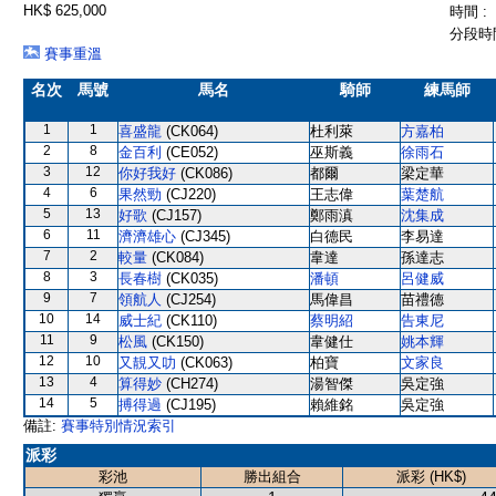
HK$ 625,000
時間 :
分段時間
賽事重溫
名次
馬號
馬名
騎師
練馬師
1
1
喜盛龍
(CK064)
杜利萊
方嘉柏
2
8
金百利
(CE052)
巫斯義
徐雨石
3
12
你好我好
(CK086)
都爾
梁定華
4
6
果然勁
(CJ220)
王志偉
葉楚航
5
13
好歌
(CJ157)
鄭雨滇
沈集成
6
11
濟濟雄心
(CJ345)
白德民
李易達
7
2
較量
(CK084)
韋達
孫達志
8
3
長春樹
(CK035)
潘頓
呂健威
9
7
領航人
(CJ254)
馬偉昌
苗禮德
10
14
威士紀
(CK110)
蔡明紹
告東尼
11
9
松風
(CK150)
韋健仕
姚本輝
12
10
又靚又叻
(CK063)
柏寶
文家良
13
4
算得妙
(CH274)
湯智傑
吳定強
14
5
搏得過
(CJ195)
賴維銘
吳定強
備註:
賽事特別情況索引
派彩
彩池
勝出組合
派彩 (HK$)