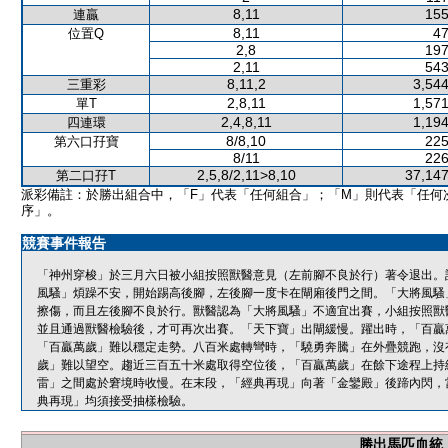
8,11
155
連贏
8,11
47
位置Q
2,8
197
2,11
543
8,11,2
3,544
三重彩
2,8,11
1,571
單T
2,4,8,11
1,194
四連環
8/8,10
225
第六口孖寶
8/11
226
2,5,8/2,11>8,10
37,147
第二口孖T
派彩備註：於勝出組合中，「F」代表「任何組合」；「M」則代表「任何
序」。
競賽事件報告
「神州穿梭」於三月六日被小組按照獸醫意見（左前腳不良於行）著令退出。
風騷」煩躁不安，開始踢高後腳，左後腳一度卡在閘廂後門之間。「大將風騷
擦傷，而且左後腳不良於行。獸醫認為「大將風騷」不適宜出賽，小組按照獸
並且通過獸醫檢驗後，才可再次出賽。「天下寶」出閘緩慢。躍出時，「百贏
「百贏萬歲」難以穩定走勢。八百米處轉彎時，「驍勇奔騰」在外疊競跑，沒
歲」難以望空。趨近三百五十米處取得空位後，「百贏萬歲」在餘下途程上持
雷」之間處於窘境時收慢。在末段，「經典再現」向著「金鑾殿」後蹄內閃，
典再現」均須接受抽樣檢驗。
勝出馬匹血統