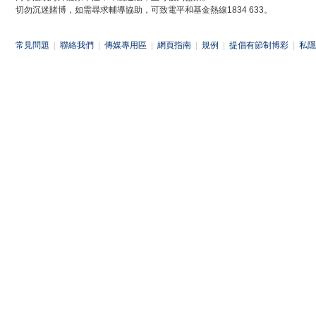
切勿沉迷賭博，如需尋求輔導協助，可致電平和基金熱線1834 633。
常見問題
|
聯絡我們
|
傳媒專用區
|
網頁指南
|
規例
|
提倡有節制博彩
|
私隱