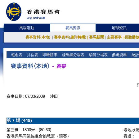
馬場活動
賽馬資訊
足球資訊
賽事資料(本地)
|
賽事資料(越洋轉播)
|
賽馬新聞
|
主要賽事
|
視聽播
報名表
排位表
即時賠率
練馬師分場表
騎師分場表
參考資料
統計
賽事日期: 07/03/2009 沙田
第 7 場 (449)
第三班 - 1800米 - (80-60)
場地狀況 
香港評馬同業協進會挑戰盃（讓賽）
賽道 :