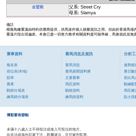
父系: Street Cry
金鑾殿
母系: Slamya
備註
模擬鳥瞰重溫由特約供應商提供，供馬迷作個人娛樂資訊之用。但由於香港馬場
重溫片段出現偏差。本會已盡一切努力務求有關資料盡可能準確，馬會就此並無責
賽事資料
賽馬消息及資訊
分析工
報名表
賽馬消息
速勢能
排位表(本地)
賽馬新聞資料庫
賽日數
賠率
主要賽事
初出馬
賽果
馬匹資料
騎練配
騎師分場表
騎師資料
馬匹搬
練馬師分場表
練馬師資料
貼士指
博彩要有節制
未滿十八歲人士不得投注或進入可投注的地方。
向非法或海外莊家下注，即屬違法，且可被判監禁。