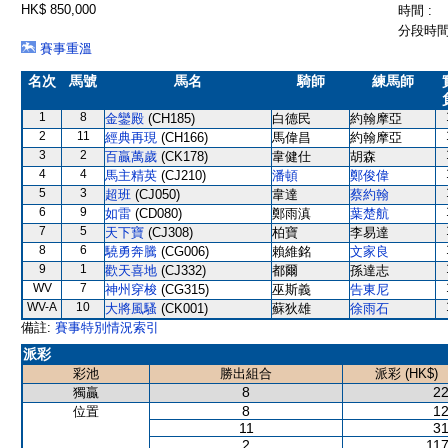
HK$ 850,000
時間 :
分段時間 
賽事重溫
名次
馬號
馬名
騎師
練馬師
1
8
金鑾殿
(CH185)
白德民
約翰摩亞
2
11
經典再現
(CH166)
馬偉昌
約翰摩亞
3
2
百贏萬歲
(CK178)
韋健仕
胡森
4
4
馬主精英
(CJ210)
潘頓
鄭俊偉
5
3
超班
(CJ050)
韋達
蔡約翰
6
9
如雷
(CD080)
鄭雨滇
葉楚航
7
5
天下寶
(CJ308)
柏寶
李易達
8
6
驍勇奔騰
(CG006)
賴維銘
文家良
9
1
歡天喜地
(CJ332)
都爾
孫達志
WV
7
神州穿梭
(CG315)
巫斯義
告東尼
WV-A
10
大將風騷
(CK001)
蘇狄雄
徐雨石
備註:
賽事特別情況索引
派彩
彩池
勝出組合
派彩 (HK$)
8
22
獨贏
8
12
位置
11
31
2
117