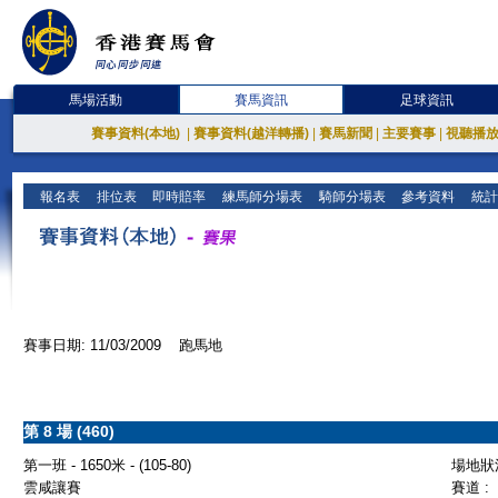
馬場活動
賽馬資訊
足球資訊
賽事資料(本地)
|
賽事資料(越洋轉播)
|
賽馬新聞
|
主要賽事
|
視聽播
報名表
排位表
即時賠率
練馬師分場表
騎師分場表
參考資料
統計
賽事日期: 11/03/2009 跑馬地
第 8 場 (460)
第一班 - 1650米 - (105-80)
場地狀況
雲咸讓賽
賽道 :