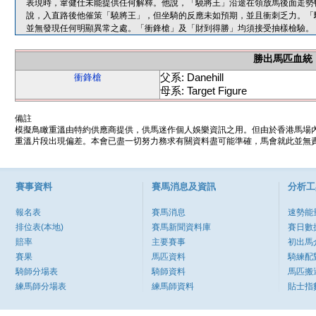
表現時，韋健仕未能提供任何解釋。他說，「驍將王」沿途在領放馬後面走勢
說，入直路後他催策「驍將王」，但坐騎的反應未如預期，並且衝刺乏力。「
並無發現任何明顯異常之處。「衝鋒槍」及「財到得勝」均須接受抽樣檢驗。
勝出馬匹血統
父系: Danehill
衝鋒槍
母系: Target Figure
備註
模擬鳥瞰重溫由特約供應商提供，供馬迷作個人娛樂資訊之用。但由於香港馬場
重溫片段出現偏差。本會已盡一切努力務求有關資料盡可能準確，馬會就此並無責
賽事資料
賽馬消息及資訊
分析工
報名表
賽馬消息
速勢能
排位表(本地)
賽馬新聞資料庫
賽日數
賠率
主要賽事
初出馬
賽果
馬匹資料
騎練配
騎師分場表
騎師資料
馬匹搬
練馬師分場表
練馬師資料
貼士指