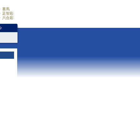
賽馬
足智彩
六合彩
少