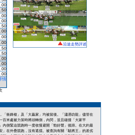
.00
.50
.00
.00
.50
.00
.00
.00
沿途走勢評述
.50
.50
.00
.00
.00
.00
詳情
次
，「衝鋒槍」及「大贏家」均被留後。「瀟洒叻龍」儘管在
一百米處被力策時將頭轉側，內閃，並且碰撞「大家平
」內側緊迫競跑時一度收慢避開「勁好聲」後蹄。在大約最
安」在外疊競跑，沒有遮擋。被查詢有關「驍將王」的差劣