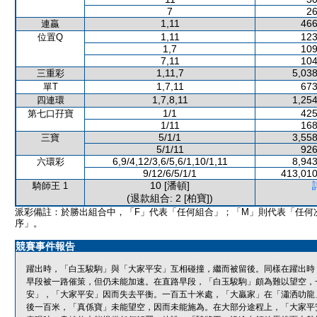
7
26
1,11
466
連贏
1,11
123
位置Q
1,7
109
7,11
104
1,11,7
5,038
三重彩
1,7,11
673
單T
1,7,8,11
1,254
四連環
1/1
425
第七口孖寶
1/11
168
5/1/1
3,558
三寶
5/1/11
926
6,9/4,12/3,6/5,6/1,10/1,11
8,943
六環彩
9/12/6/5/1/1
413,010
10 [潘頓]
騎師王 1
(退款組合: 2 [柏寶])
派彩備註：於勝出組合中，「F」代表「任何組合」；「M」則代表「任何
序」。
競賽事件報告
躍出時，「白玉駿駒」與「大家平安」互相碰撞，繼而被留後。同樣在躍出時
早段被一路催策，但仍未能加速。在直路早段，「白玉駿駒」頗為難以望空，
安」，「大家平安」因而失去平衡。一百五十米處，「大贏家」在「瀟洒叻龍
後一百米，「真係寶」未能望空，因而未能施為。在大部分途程上，「大家平