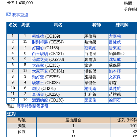
HK$ 1,400,000
時間 :
分段時間
賽事重溫
名次
馬號
馬名
騎師
練馬師
1
1
衝鋒槍
(CG169)
馬偉昌
方嘉柏
2
11
財到得勝
(CE254)
黎海榮
呂健威
3
7
好開心
(CJ165)
蔡明紹
告東尼
4
8
白玉駿駒
(CK131)
白德民
約翰摩亞
5
9
億銘之寶
(CG298)
鄭雨滇
沈集成
6
5
大贏家
(CE333)
韋達
蘇保羅
7
12
大家平安
(CG161)
湯智傑
姚本輝
8
3
勁好聲
(CE255)
巫斯義
文家良
9
4
驍將王
(CK038)
韋健仕
胡森
10
6
璐悅
(CH278)
楊明綸
葉楚航
11
2
真係寶
(CK220)
杜利萊
苗禮德
12
10
瀟洒叻龍
(CD130)
梁家俊
徐雨石
備註:
賽事特別情況索引
派彩
彩池
勝出組合
派彩 (HK$)
1
101
獨贏
1
32
位置
11
30