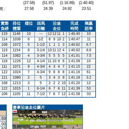
(27.58)
(51.97)
(1:16.89)
(1:40.40)
27.58
24.39
24.92
23.51
 :
實際
排位
檔位
頭馬
沿途
完成
獨贏
負磅
體重
距離
走位
時間
賠率
133
1146
10
---
12
12
11
1
1:40.40
10
114
1036
6
1/2
8
9
10
2
1:40.47
11
108
1072
5
1-1/2
1
1
1
3
1:40.62
6.7
119
1154
8
3-1/4
10
11
12
4
1:40.92
6.6
114
1082
4
3-3/4
5
5
5
5
1:41.01
7.5
118
1226
12
4-1/4
11
10
9
6
1:41.09
10
111
1071
9
4-3/4
4
3
4
7
1:41.15
22
122
1024
7
4-3/4
9
8
8
8
1:41.16
61
121
1080
2
5
3
4
3
9
1:41.18
3.2
108
1213
3
5
2
2
2
10
1:41.20
12
122
1015
1
6-1/4
6
7
6
11
1:41.39
53
106
1105
11
7-1/2
7
6
7
12
1:41.58
33
賽事沿途走位圖片
.50
.00
.50