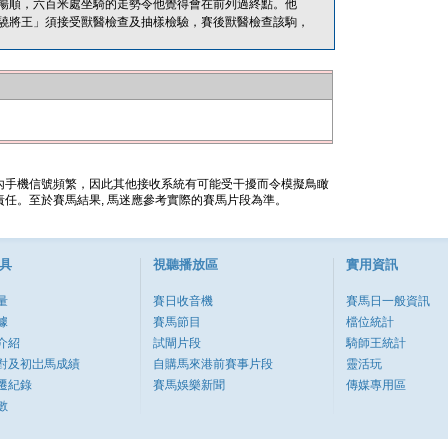
暢順，六百米處坐騎的走勢令他覺得會在前列過終點。他
驍將王」須接受獸醫檢查及抽樣檢驗，賽後獸醫檢查該駒，
內手機信號頻繁，因此其他接收系統有可能受干擾而令模擬鳥瞰
任。至於賽馬結果, 馬迷應參考實際的賽馬片段為準。
具
視聽播放區
實用資訊
量
賽日收音機
賽馬日一般資訊
據
賽馬節目
檔位統計
介紹
試閘片段
騎師王統計
對及初岀馬成績
自購馬來港前賽事片段
靈活玩
遷紀錄
賽馬娛樂新聞
傳媒專用區
數