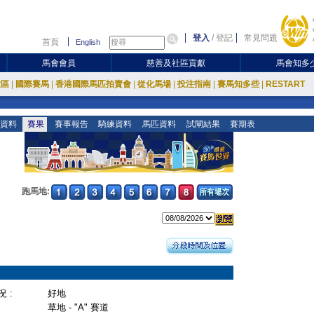
登入
/
登記
常見問題
首頁
English
馬會會員
慈善及社區貢獻
馬會知多
放區
|
國際賽馬
|
香港國際馬匹拍賣會
|
從化馬場
|
投注指南
|
賽馬知多些
|
RESTART
資料
賽果
賽事報告
騎練資料
馬匹資料
試閘結果
賽期表
跑馬地:
 :
好地
草地 - "A" 賽道