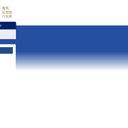
賽馬
足智彩
六合彩
少