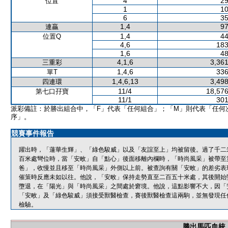
4
29
位置
1
10
6
35
1,4
97
連贏
1,4
44
位置Q
4,6
183
1,6
48
4,1,6
3,361
三重彩
1,4,6
336
單T
1,4,6,13
3,498
四連環
11/4
18,576
第七口孖寶
11/1
301
派彩備註：於勝出組合中，「F」代表「任何組合」；「M」則代表「任何
序」。
競賽事件報告
躍出時，「蓮華生輝」、「綠色駿威」以及「友誼至上」均被留後。過了千二
百米處彎位時，當「安畋」自「點心」後面移離內欄時，「時尚風采」被帶至
爸」，收慢並且移至「時尚風采」外側以上前。被查詢有關「安畋」的差劣表
催策時反應未如以往。他說，「安畋」保持走勢直至二百五十米處，其後開始
墮退，在「陽光」與「時尚風采」之間處於窘境。他說，這點影響不大，因「
「安畋」及「綠色駿威」須接受獸醫檢查，賽後獸醫檢查這兩駒，並無發現任
檢驗。
勝出馬匹血統