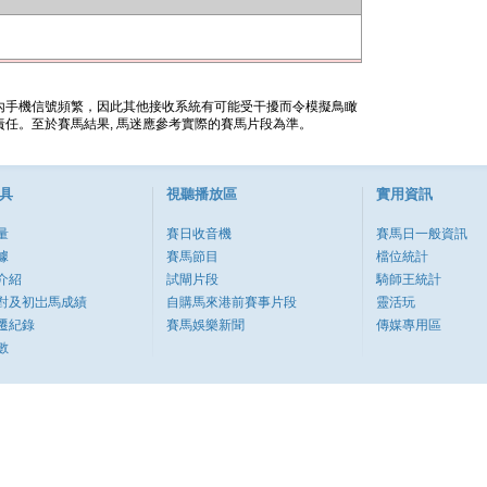
內手機信號頻繁，因此其他接收系統有可能受干擾而令模擬鳥瞰
任。至於賽馬結果, 馬迷應參考實際的賽馬片段為準。
具
視聽播放區
實用資訊
量
賽日收音機
賽馬日一般資訊
據
賽馬節目
檔位統計
介紹
試閘片段
騎師王統計
對及初岀馬成績
自購馬來港前賽事片段
靈活玩
遷紀錄
賽馬娛樂新聞
傳媒專用區
數