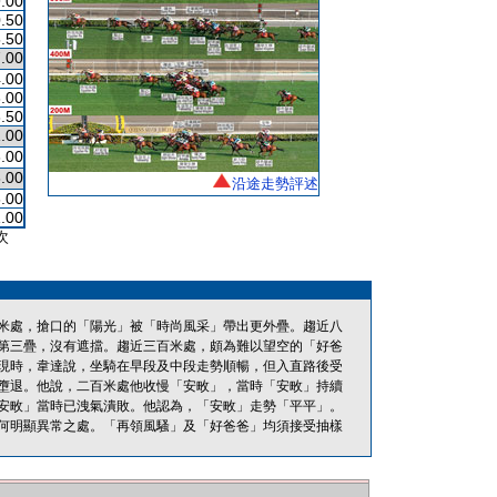
.00
.50
.50
.00
.00
.00
.50
.00
.00
.00
沿途走勢評述
.00
.00
次
米處，搶口的「陽光」被「時尚風采」帶出更外疊。趨近八
第三疊，沒有遮擋。趨近三百米處，頗為難以望空的「好爸
現時，韋達說，坐騎在早段及中段走勢順暢，但入直路後受
墮退。他說，二百米處他收慢「安畋」，當時「安畋」持續
安畋」當時已洩氣潰敗。他認為，「安畋」走勢「平平」。
何明顯異常之處。「再領風騷」及「好爸爸」均須接受抽樣