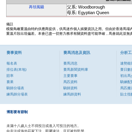
父系: Woodborough
再領風騷
母系: Egyptian Queen
備註
模擬鳥瞰重溫由特約供應商提供，供馬迷作個人娛樂資訊之用。但由於香港馬場
重溫片段出現偏差。本會已盡一切努力務求有關資料盡可能準確，馬會就此並無責
賽事資料
賽馬消息及資訊
分析工
報名表
賽馬消息
速勢能
排位表(本地)
賽馬新聞資料庫
賽日數
賠率
主要賽事
初出馬
賽果
馬匹資料
騎練配
騎師分場表
騎師資料
馬匹搬
練馬師分場表
練馬師資料
貼士指
博彩要有節制
未滿十八歲人士不得投注或進入可投注的地方。
向非法或海外莊家下注，即屬違法，且可被判監禁。