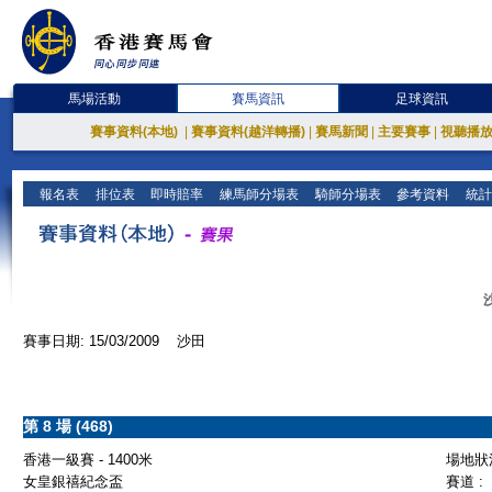
馬場活動
賽馬資訊
足球資訊
賽事資料(本地)
|
賽事資料(越洋轉播)
|
賽馬新聞
|
主要賽事
|
視聽播
報名表
排位表
即時賠率
練馬師分場表
騎師分場表
參考資料
統計
賽事日期: 15/03/2009 沙田
第 8 場 (468)
香港一級賽 - 1400米
場地狀況
女皇銀禧紀念盃
賽道 :