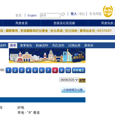
登入
/
登記
常見問題
首頁
English
馬會會員
慈善及社區貢獻
馬會知多
放區
|
國際賽馬
|
香港國際馬匹拍賣會
|
從化馬場
|
投注指南
|
賽馬知多些
|
RESTART
資料
賽果
賽事報告
騎練資料
馬匹資料
試閘結果
賽期表
沙田:
 :
好地
草地 - "A" 賽道