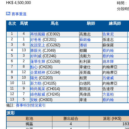
HK$ 4,500,000
時間 :
分段時間
賽事重溫
名次
馬號
馬名
騎師
練馬師
1
4
再領風騷
(CE002)
高雅志
告東尼
2
1
好爸爸
(CE201)
蘇銘倫
孫達志
3
6
友誼至上
(CG292)
潘頓
蘇保羅
4
13
勝眼光
(CJ049)
都爾
蔡約翰
5
3
好利威
(CE246)
冼毅力
蔡約翰
6
2
蓮華生輝
(CG268)
杜利萊
姚本輝
7
8
點心
(CH226)
韋健仕
約翰摩亞
8
12
企業精神
(CG194)
巫斯義
約翰摩亞
9
10
陽光
(CG203)
柏寶
呂健威
10
11
新力勁
(CH105)
白德民
約翰摩亞
11
9
時尚風采
(CH014)
鄭雨滇
告達理
12
7
綠色駿威
(CH245)
馬偉昌
方嘉柏
13
5
安畋
(CH303)
韋達
蔡約翰
備註:
賽事特別情況索引
派彩
彩池
勝出組合
派彩 (HK$)
4
183
獨贏