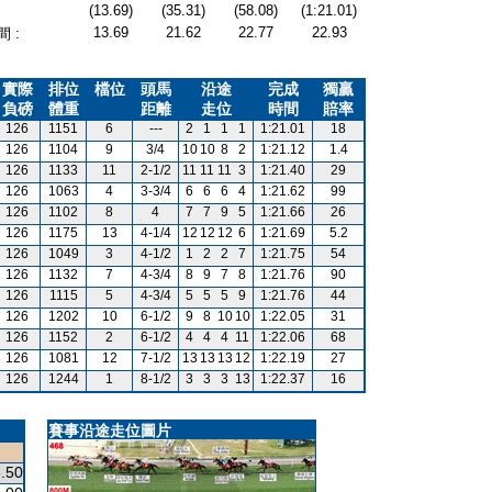
(13.69)
(35.31)
(58.08)
(1:21.01)
13.69
21.62
22.77
22.93
 :
實際
排位
檔位
頭馬
沿途
完成
獨贏
負磅
體重
距離
走位
時間
賠率
126
1151
6
---
2
1
1
1
1:21.01
18
126
1104
9
3/4
10
10
8
2
1:21.12
1.4
126
1133
11
2-1/2
11
11
11
3
1:21.40
29
126
1063
4
3-3/4
6
6
6
4
1:21.62
99
126
1102
8
4
7
7
9
5
1:21.66
26
126
1175
13
4-1/4
12
12
12
6
1:21.69
5.2
126
1049
3
4-1/2
1
2
2
7
1:21.75
54
126
1132
7
4-3/4
8
9
7
8
1:21.76
90
126
1115
5
4-3/4
5
5
5
9
1:21.76
44
126
1202
10
6-1/2
9
8
10
10
1:22.05
31
126
1152
2
6-1/2
4
4
4
11
1:22.06
68
126
1081
12
7-1/2
13
13
13
12
1:22.19
27
126
1244
1
8-1/2
3
3
3
13
1:22.37
16
賽事沿途走位圖片
.50