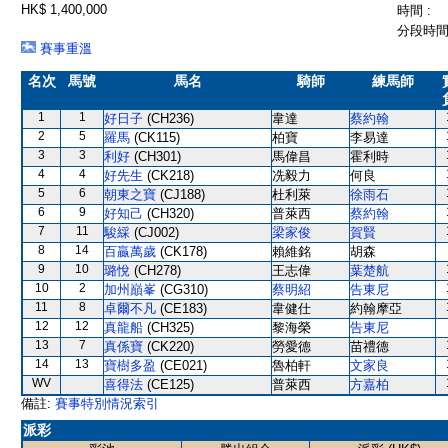
HK$ 1,400,000
時間 :
分段時間 
賽事重溫
名次
馬號
馬名
騎師
練馬師
1
1
好日子
(CH236)
韋達
蔡約翰
2
5
羅馬
(CK115)
柏寶
李易達
3
3
利好
(CH301)
馬偉昌
霍利時
4
4
好先生
(CK218)
冼毅力
何良
5
6
朝東之寶
(CJ188)
杜利萊
徐雨石
6
9
好知己
(CH320)
普萊西
蔡約翰
7
11
駿綵
(CJ002)
梁家俊
賀賢
8
14
百贏萬歲
(CK178)
賴維銘
胡森
9
10
璐悅
(CH278)
王志偉
葉楚航
10
2
加州巔峯
(CG310)
蔡明紹
告東尼
11
8
卓爾不凡
(CE183)
韋健仕
約翰摩亞
12
12
真龍船
(CH325)
黎海榮
告東尼
13
7
真係寶
(CK220)
勞愛德
苗禮德
14
13
寶樹多盈
(CE021)
魯柏軒
文家良
WV
喜得法
(CE125)
普萊西
方嘉柏
備註:
賽事特別情況索引
派彩