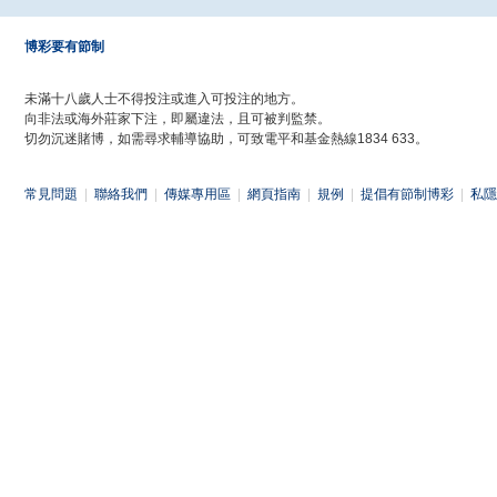
博彩要有節制
未滿十八歲人士不得投注或進入可投注的地方。
向非法或海外莊家下注，即屬違法，且可被判監禁。
切勿沉迷賭博，如需尋求輔導協助，可致電平和基金熱線1834 633。
常見問題
|
聯絡我們
|
傳媒專用區
|
網頁指南
|
規例
|
提倡有節制博彩
|
私隱