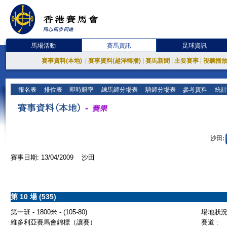
馬場活動
賽馬資訊
足球資訊
賽事資料(本地)
|
賽事資料(越洋轉播)
|
賽馬新聞
|
主要賽事
|
視聽播
報名表
排位表
即時賠率
練馬師分場表
騎師分場表
參考資料
統計
沙田:
賽事日期: 13/04/2009 沙田
第 10 場 (535)
第一班 - 1800米 - (105-80)
場地狀況 
維多利亞賽馬會錦標（讓賽）
賽道 :