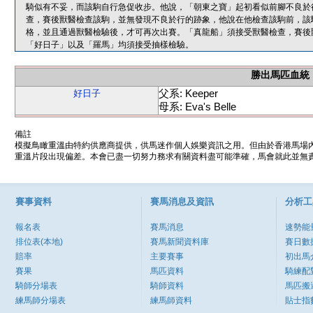
騎似有不妥，而該駒自行急促收步。他說，「朝東之寶」起初看似前腳不良於
查，賽後獸醫檢查該駒，並無發現不良於行的跡象，他說在他檢查該駒前，該
格，並且通過獸醫檢驗後，才可再次出賽。「真龍船」須接受獸醫檢查，賽後
「好日子」以及「羅馬」均須接受抽樣檢驗。
勝出馬匹血統
父系: Keeper
好日子
母系: Eva's Belle
備註
模擬鳥瞰重溫由特約供應商提供，供馬迷作個人娛樂資訊之用。但由於香港馬場
重溫片段出現偏差。本會已盡一切努力務求有關資料盡可能準確，馬會就此並無責
賽事資料
賽馬消息及資訊
分析工
報名表
賽馬消息
速勢能
排位表(本地)
賽馬新聞資料庫
賽日數
賠率
主要賽事
初出馬
賽果
馬匹資料
騎練配
騎師分場表
騎師資料
馬匹搬
練馬師分場表
練馬師資料
貼士指