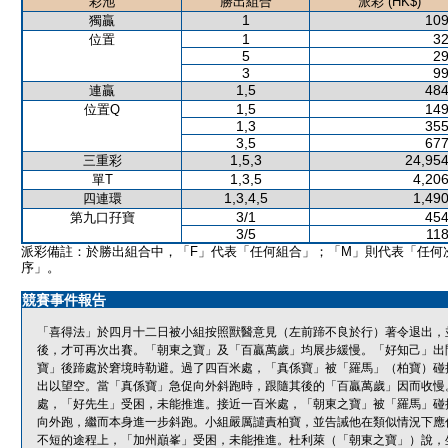
彩池
勝出組合
派彩 (HK$)
1
109
獨贏
1
32
位置
5
29
3
99
1,5
484
連贏
1,5
149
位置Q
1,3
355
3,5
677
1,5,3
24,954
三重彩
1,3,5
4,206
單T
1,3,4,5
1,490
四連環
3/1
454
第九口孖寶
3/5
118
派彩備註：於勝出組合中，「F」代表「任何組合」；「M」則代表「任何
序」。
競賽事件報告
「喜得法」於四月十二日被小組按照獸醫意見（左前蹄不良於行）著令退出，
後，才可再次出賽。「朝東之寶」及「百贏萬歲」均展步緩慢。「好知己」出
寶」後蹄處於窘境時勒避。過了四百米處，「真係寶」被「羅馬」（柏寶）碰
出以望空。當「真係寶」急促向外斜跑時，跟隨其後的「百贏萬歲」因而收慢
處，「好先生」受困，未能推進。接近一百米處，「朝東之寶」被「羅馬」碰
向外跑，繼而本身進一步斜跑。小組嚴厲譴責柏寶，並告誡他在類似情況下應
不短的途程上，「加州巔峯」受困，未能推進。杜利萊（「朝東之寶」）說，