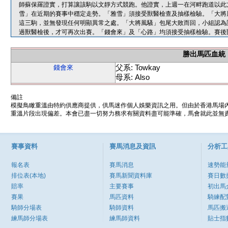
師蘇保羅證實，打算讓該駒以文靜方式競跑。他證實，上週一在河畔跑道以此
雪」在近期的賽事中穩定走勢。「雅雪」須接受獸醫檢查及抽樣檢驗。「大將
這三駒，並無發現任何明顯異常之處。「大將風騷」包尾大敗而回，小組認為
過獸醫檢後，才可再次出賽。「錢會來」及「心路」均須接受抽樣檢驗。賽後
勝出馬匹血統
父系: Towkay
錢會來
母系: Also
備註
模擬鳥瞰重溫由特約供應商提供，供馬迷作個人娛樂資訊之用。但由於香港馬場
重溫片段出現偏差。本會已盡一切努力務求有關資料盡可能準確，馬會就此並無責
賽事資料
賽馬消息及資訊
分析工
報名表
賽馬消息
速勢能
排位表(本地)
賽馬新聞資料庫
賽日數
賠率
主要賽事
初出馬
賽果
馬匹資料
騎練配
騎師分場表
騎師資料
馬匹搬
練馬師分場表
練馬師資料
貼士指