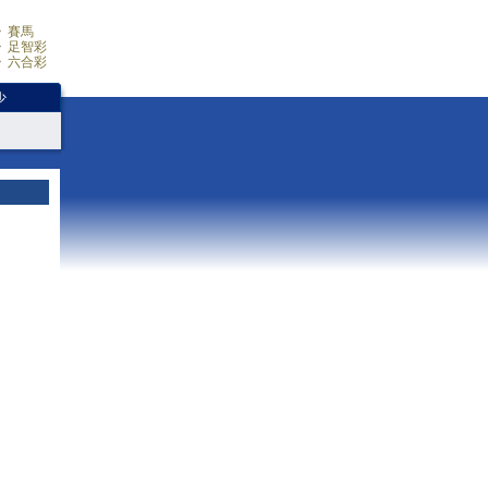
賽馬
足智彩
六合彩
少