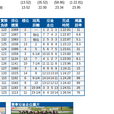
(13.52)
(35.52)
(58.86)
(1:22.81)
13.52
22.00
23.34
23.95
 :
實際
排位
檔位
頭馬
沿途
完成
獨贏
負磅
體重
距離
走位
時間
賠率
122
1069
2
---
1
2
1
1
1:22.81
11
127
1087
5
7
7
4
2
1:22.87
6.6
頸位
132
1083
1
2
5
3
3
1:22.87
5.1
頸位
125
1039
13
2
8
8
8
4
1:23.13
6.3
124
1099
4
5
5
6
7
5
1:23.61
31
121
1059
3
6-1/4
10
10
9
6
1:23.80
95
117
1124
12
7
4
1
2
7
1:23.93
8.1
126
1141
10
7-1/4
11
11
11
8
1:23.96
3.5
127
1060
7
8
9
9
6
9
1:24.11
15
120
1015
14
9
12
13
13
10
1:24.27
22
115
1192
6
9-1/4
14
14
14
11
1:24.28
99
111
1043
9
10
13
12
12
12
1:24.42
99
123
1183
8
10-3/4
3
3
5
13
1:24.51
26
123
1113
11
23-1/4
6
4
10
14
1:26.54
76
賽事沿途走位圖片