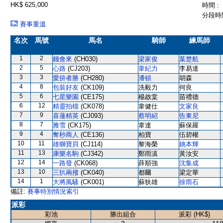
HK$ 625,000
時間 :
分段時間
賽事重溫
名次
馬號
馬名
騎師
練馬師
1
2
錢會來
(CH030)
梁家俊
葉楚航
2
5
心路
(CJ203)
韋紀力
李易達
3
3
愛拚者勝
(CH280)
潘頓
胡森
4
8
包裝好友
(CK109)
冼毅力
何良
5
6
七星樂園
(CE175)
楊啟棠
苗禮德
6
12
精靈拍檔
(CK078)
韋健仕
文家良
7
9
喜蓮精英
(CJ093)
蔡明紹
告東尼
8
7
雅雪
(CK175)
韋達
蘇保羅
9
4
奪秒商人
(CE136)
柏寶
伍碧權
10
11
雄獅寶貝
(CJ114)
黎海榮
姚本輝
11
13
康樂名駒
(CJ342)
鄭雨滇
黃汝安
12
14
一路發
(CK068)
薛順強
沈集成
13
10
三扒兩撥
(CK040)
都爾
梁定華
14
1
大將風騷
(CK001)
蘇狄雄
徐雨石
備註:
賽事特別情況索引
派彩
彩池
勝出組合
派彩 (HK$)