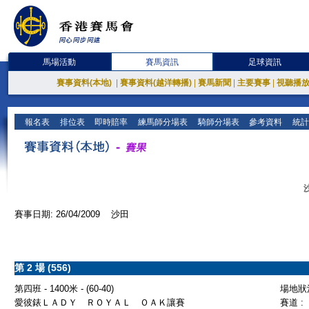
馬場活動
賽馬資訊
足球資訊
賽事資料(本地)
|
賽事資料(越洋轉播)
|
賽馬新聞
|
主要賽事
|
視聽播
報名表
排位表
即時賠率
練馬師分場表
騎師分場表
參考資料
統計
賽事日期: 26/04/2009 沙田
第 2 場 (556)
第四班 - 1400米 - (60-40)
場地狀況
愛彼錶ＬＡＤＹ ＲＯＹＡＬ ＯＡＫ讓賽
賽道 :