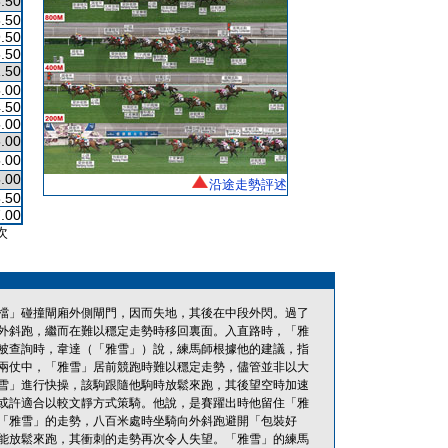
.50
.50
.50
.50
.50
.00
.50
.00
.00
.00
.00
沿途走勢評述
.50
.00
次
檔」碰撞閘廂外側閘門，因而失地，其後在中段外閃。過了
外斜跑，繼而在難以穩定走勢時移回裏面。入直路時，「雅
被查詢時，韋達（「雅雪」）說，練馬師根據他的建議，指
兩仗中，「雅雪」居前競跑時難以穩定走勢，儘管並非以大
雪」進行快操，該駒跟隨他駒時放鬆來跑，其後望空時加速
或許適合以較文靜方式策騎。他說，是賽躍出時他留住「雅
「雅雪」的走勢，八百米處時坐騎向外斜跑避開「包裝好
能放鬆來跑，其衝刺的走勢再次令人失望。「雅雪」的練馬