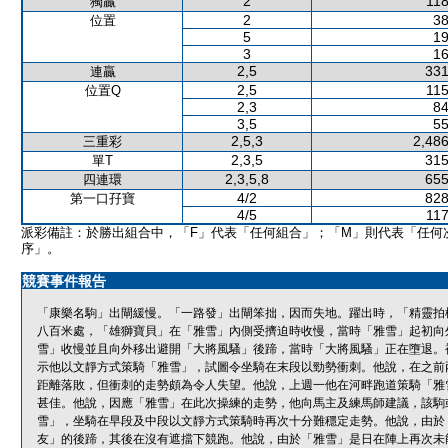
2
118
獨贏
2
38
位置
5
19
3
16
2,5
331
連贏
2,5
115
位置Q
2,3
84
3,5
55
2,5,3
2,486
三重彩
2,3,5
315
單T
2,3,5,8
655
四連環
4/2
828
第一口孖寶
4/5
117
派彩備註：於勝出組合中，「F」代表「任何組合」；「M」則代表「任何
序」。
競賽事件報告
「康樂名駒」出閘緩慢。「一路發」出閘笨拙，因而失地。躍出時，「精靈拍
八百米處，「雄獅寶貝」在「雅雪」內側受擠迫時收慢，當時「雅雪」起初向
雪」收慢並且向外移出避開「大將風騷」後蹄，當時「大將風騷」正在墮退。
示他以文靜方式策騎「雅雪」，試圖令坐騎在末段以勁勢衝刺。他說，在之前
距離落敗，但衝刺的走勢頗為令人失望。他說，上週一他在河畔跑道策騎「雅
甚佳。他說，因應「雅雪」在此次操練的走勢，他向馬主及練馬師建議，該駒
雪」，坐騎在早段及中段以文靜方式策騎時再次十分難穩定走勢。他說，由於
友」的後蹄，其後在沒有遮擋下競跑。他說，由於「雅雪」是日在陣上再次未