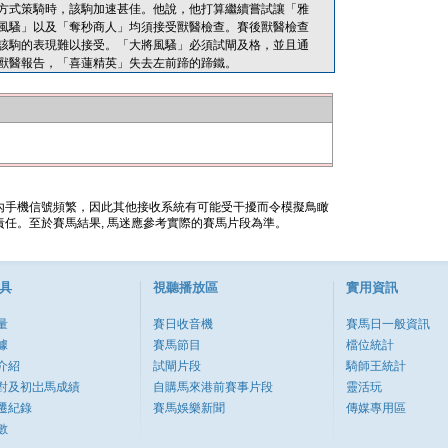
方式策騎時，該駒加速甚佳。他說，他打算繼續嘗試讓「雅
風騷」以及「奪秒商人」均須接受獸醫檢查。賽後獸醫檢查
該駒的表現難以接受。「大將風騷」必須試閘及格，並且通
獸醫報告，「喜蓮精英」失去左前蹄的蹄鐵。
內手機信號頻繁，因此其他接收系統有可能受干擾而令模擬鳥瞰
任。至於賽馬結果, 馬迷應參考實際的賽馬片段為準。
具
視聽播放區
實用資訊
量
賽日收音機
賽馬日一般資訊
據
賽馬節目
檔位統計
介紹
試閘片段
騎師王統計
對及初岀馬成績
自購馬來港前賽事片段
靈活玩
遷紀錄
賽馬娛樂新聞
傳媒專用區
數