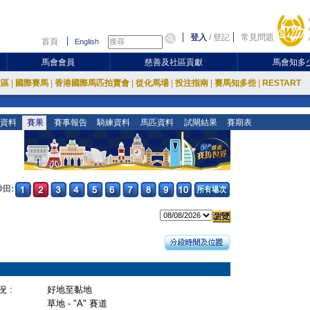
登入
/
登記
常見問題
首頁
English
馬會會員
慈善及社區貢獻
馬會知多
放區
|
國際賽馬
|
香港國際馬匹拍賣會
|
從化馬場
|
投注指南
|
賽馬知多些
|
RESTART
資料
賽果
賽事報告
騎練資料
馬匹資料
試閘結果
賽期表
沙田:
 :
好地至黏地
草地 - "A" 賽道