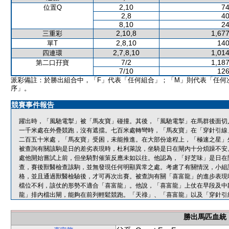
2,10
74
位置Q
2,8
40
8,10
24
2,10,8
1,677
三重彩
2,8,10
140
單T
2,7,8,10
1,014
四連環
7/2
1,187
第二口孖寶
7/10
126
派彩備註：於勝出組合中，「F」代表「任何組合」；「M」則代表「任何
序」。
競賽事件報告
躍出時，「風馳電掣」被「馬友寶」碰撞。其後，「風馳電掣」在馬群後面切
一千米處在外疊競跑，沒有遮擋。七百米處轉彎時，「馬友寶」在「穿針引線
二百五十米處，「馬友寶」受困，未能推進。在大部份途程上，「極速之星」
被查詢有關該駒是日的差劣表現時，杜利萊說，坐騎是日在閘內十分煩躁不安
處他開始嘗試上前，但坐騎對催策反應未如以往。他認為，「好芝味」是日在
查，賽後獸醫檢查該駒，並無發現任何明顯異常之處。考慮了有關情況，小組
格，並且通過獸醫檢驗後，才可再次出賽。被查詢有關「喜富龍」的進步表現
檔位不利，該仗的形勢不適合「喜富龍」。他說，「喜富龍」上仗在早段及中
龍」排內檔出閘，能夠在前列輕鬆競跑。「天祿」、「喜富龍」以及「穿針引
勝出馬匹血統