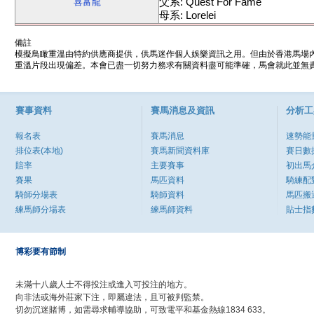
父系: Quest For Fame
喜富龍
母系: Lorelei
備註
模擬鳥瞰重溫由特約供應商提供，供馬迷作個人娛樂資訊之用。但由於香港馬場
重溫片段出現偏差。本會已盡一切努力務求有關資料盡可能準確，馬會就此並無責
賽事資料
賽馬消息及資訊
分析工
報名表
賽馬消息
速勢能
排位表(本地)
賽馬新聞資料庫
賽日數
賠率
主要賽事
初出馬
賽果
馬匹資料
騎練配
騎師分場表
騎師資料
馬匹搬
練馬師分場表
練馬師資料
貼士指
博彩要有節制
未滿十八歲人士不得投注或進入可投注的地方。
向非法或海外莊家下注，即屬違法，且可被判監禁。
切勿沉迷賭博，如需尋求輔導協助，可致電平和基金熱線1834 633。