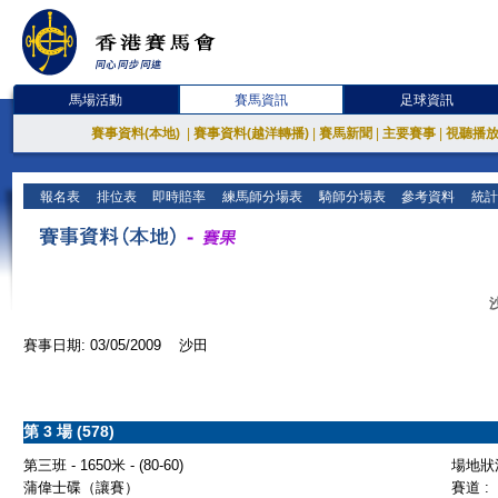
馬場活動
賽馬資訊
足球資訊
賽事資料(本地)
|
賽事資料(越洋轉播)
|
賽馬新聞
|
主要賽事
|
視聽播
報名表
排位表
即時賠率
練馬師分場表
騎師分場表
參考資料
統計
賽事日期: 03/05/2009 沙田
第 3 場 (578)
第三班 - 1650米 - (80-60)
場地狀況
蒲偉士碟（讓賽）
賽道 :