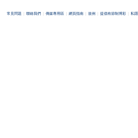
常見問題
|
聯絡我們
|
傳媒專用區
|
網頁指南
|
規例
|
提倡有節制博彩
|
私隱