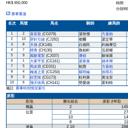
HK$ 850,000
時間 :
分段時間
賽事重溫
名次
馬號
馬名
騎師
練馬師
1
2
喜富龍
(CG079)
湯智傑
方嘉柏
2
10
穿針引線
(CJ282)
都爾
梁定華
3
8
天祿
(CK146)
白德民
約翰摩亞
4
7
標青
(CH130)
魯柏軒
伍碧權
5
9
風馳電掣
(CJ037)
潘頓
蘇保羅
6
1
大家平安
(CG161)
梁家俊
姚本輝
7
5
馬友寶
(CE031)
柏寶
方嘉柏
8
4
極速之星
(CG250)
楊明綸
徐雨石
9
3
好芝味
(CG173)
杜利萊
黃汝安
10
6
飛天快馬
(CH141)
勞愛德
霍利時
備註:
賽事特別情況索引
派彩
彩池
勝出組合
派彩 (HK$)
2
145
獨贏
2
27
位置
10
14
8
11
2,10
288
連贏