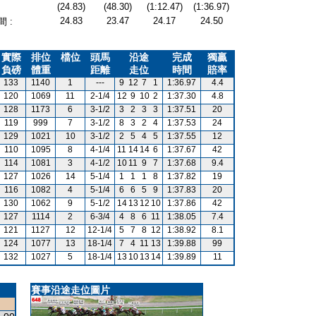
(24.83)
(48.30)
(1:12.47)
(1:36.97)
24.83
23.47
24.17
24.50
 :
實際
排位
檔位
頭馬
沿途
完成
獨贏
負磅
體重
距離
走位
時間
賠率
133
1140
1
---
9
12
7
1
1:36.97
4.4
120
1069
11
2-1/4
12
9
10
2
1:37.30
4.8
128
1173
6
3-1/2
3
2
3
3
1:37.51
20
119
999
7
3-1/2
8
3
2
4
1:37.53
24
129
1021
10
3-1/2
2
5
4
5
1:37.55
12
110
1095
8
4-1/4
11
14
14
6
1:37.67
42
114
1081
3
4-1/2
10
11
9
7
1:37.68
9.4
127
1026
14
5-1/4
1
1
1
8
1:37.82
19
116
1082
4
5-1/4
6
6
5
9
1:37.83
20
130
1062
9
5-1/2
14
13
12
10
1:37.86
42
127
1114
2
6-3/4
4
8
6
11
1:38.05
7.4
121
1127
12
12-1/4
5
7
8
12
1:38.92
8.1
124
1077
13
18-1/4
7
4
11
13
1:39.88
99
132
1027
5
18-1/4
13
10
13
14
1:39.89
11
賽事沿途走位圖片