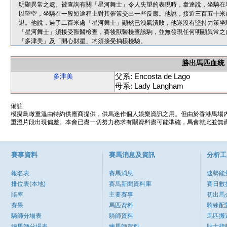
明顯異常之處。被查詢有關「星河舞士」令人失望的表現時，韋達說，坐騎在
以望空，坐騎在一段短途程上對其催策交出一些反應。他說，接近三百五十米
退。他說，過了二百米處「星河舞士」顯然已洩氣潰敗，他遂沒有堅持力策坐
「星河舞士」須接受獸醫檢查，賽後獸醫檢查該駒，並無發現任何明顯異常之
「多津美」及「開心財星」均須接受抽樣檢驗。
勝出馬匹血統
父系: Encosta de Lago
多津美
母系: Lady Langham
備註
模擬鳥瞰重溫由特約供應商提供，供馬迷作個人娛樂資訊之用。但由於香港馬場
重溫片段出現偏差。本會已盡一切努力務求有關資料盡可能準確，馬會就此並無責
賽事資料
賽馬消息及資訊
分析工
報名表
賽馬消息
速勢能
排位表(本地)
賽馬新聞資料庫
賽日數
賠率
主要賽事
初出馬
賽果
馬匹資料
騎練配
騎師分場表
騎師資料
馬匹搬
練馬師分場表
練馬師資料
貼士指