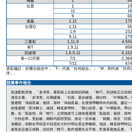
1
44
獨贏
1
19
位置
11
16
9
60
1,11
170
連贏
1,11
55
位置Q
1,9
232
9,11
179
1,11,9
4,555
三重彩
1,9,11
858
單T
1,6,9,11
6,162
四連環
7/1
2,364
第一口孖寶
7/11
474
派彩備註：於勝出組合中，「F」代表「任何組合」；「M」則代表「任何
序」。
競賽事件報告
抵達配鞍房後，「多津美」重新裝上右後蹄的蹄鐵，「輕巧」則須較正左前蹄
適宜出賽。「多津美」出閘緩慢。「封面」展步緩慢。躍出時，「中華駿馬」
慢避開「鴻福星威」後蹄，當時「鴻福星威」在僅僅帶離時向內斜跑。趨近一
收慢避開「星河舞士」後蹄。轉直路彎時，「開心財星」被「中華駿馬」帶出
圖」在「凱旋煌」與「輕巧」之間無路可上後收慢避開「凱旋煌」後蹄，當時
「分秒必爭」受妨礙，兩駒均因而受阻。接近一百米處，「精圖」移至「封面
海榮說，坐騎在早段及中段居於大約中間位置走勢暢順。他說，轉直路彎時以
催策並且修正坐騎，但此時「輕巧」動作感覺失去平衡，對催策毫無反應。「