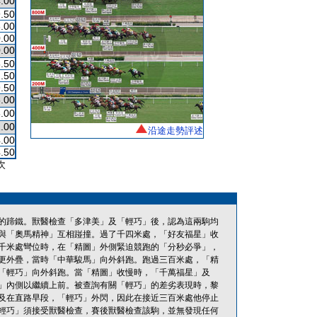
.00
.50
.00
.00
.00
.50
.50
.50
.00
.00
.00
沿途走勢評述
.00
.50
次
的蹄鐵。獸醫檢查「多津美」及「輕巧」後，認為這兩駒均
與「奧馬精神」互相踫撞。過了千四米處，「好友福星」收
千米處彎位時，在「精圖」外側緊迫競跑的「分秒必爭」，
更外疊，當時「中華駿馬」向外斜跑。跑過三百米處，「精
「輕巧」向外斜跑。當「精圖」收慢時，「千萬福星」及
」內側以繼續上前。被查詢有關「輕巧」的差劣表現時，黎
及在直路早段，「輕巧」外閃，因此在接近三百米處他停止
輕巧」須接受獸醫檢查，賽後獸醫檢查該駒，並無發現任何