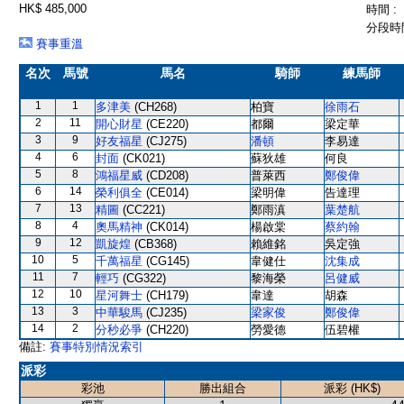
HK$ 485,000
時間 :
分段時間
賽事重溫
名次
馬號
馬名
騎師
練馬師
1
1
多津美
(CH268)
柏寶
徐雨石
2
11
開心財星
(CE220)
都爾
梁定華
3
9
好友福星
(CJ275)
潘頓
李易達
4
6
封面
(CK021)
蘇狄雄
何良
5
8
鴻福星威
(CD208)
普萊西
鄭俊偉
6
14
榮利俱全
(CE014)
梁明偉
告達理
7
13
精圖
(CC221)
鄭雨滇
葉楚航
8
4
奧馬精神
(CK014)
楊啟棠
蔡約翰
9
12
凱旋煌
(CB368)
賴維銘
吳定強
10
5
千萬福星
(CG145)
韋健仕
沈集成
11
7
輕巧
(CG322)
黎海榮
呂健威
12
10
星河舞士
(CH179)
韋達
胡森
13
3
中華駿馬
(CJ235)
梁家俊
鄭俊偉
14
2
分秒必爭
(CH220)
勞愛德
伍碧權
備註:
賽事特別情況索引
派彩
彩池
勝出組合
派彩 (HK$)