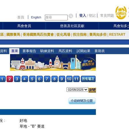
登入
/
登記
常見問題
首頁
English
馬會會員
慈善及社區貢獻
馬會知多
放區
|
國際賽馬
|
香港國際馬匹拍賣會
|
從化馬場
|
投注指南
|
賽馬知多些
|
RESTART
資料
賽果
賽事報告
騎練資料
馬匹資料
試閘結果
賽期表
 :
好地
草地 - "B" 賽道