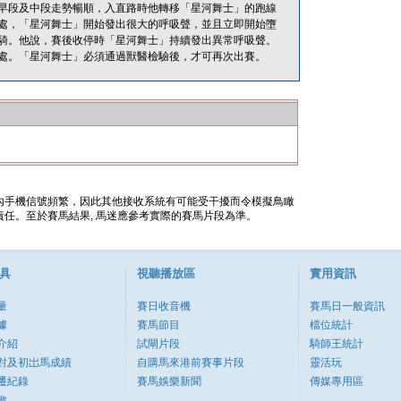
早段及中段走勢暢順，入直路時他轉移「星河舞士」的跑線
處，「星河舞士」開始發出很大的呼吸聲，並且立即開始墮
騎。他說，賽後收停時「星河舞士」持續發出異常呼吸聲。
處。「星河舞士」必須通過獸醫檢驗後，才可再次出賽。
內手機信號頻繁，因此其他接收系統有可能受干擾而令模擬鳥瞰
任。至於賽馬結果, 馬迷應參考實際的賽馬片段為準。
具
視聽播放區
實用資訊
量
賽日收音機
賽馬日一般資訊
據
賽馬節目
檔位統計
介紹
試閘片段
騎師王統計
對及初岀馬成績
自購馬來港前賽事片段
靈活玩
遷紀錄
賽馬娛樂新聞
傳媒專用區
數