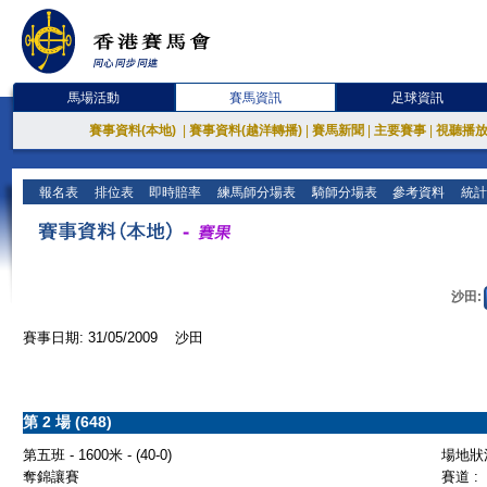
馬場活動
賽馬資訊
足球資訊
賽事資料(本地)
|
賽事資料(越洋轉播)
|
賽馬新聞
|
主要賽事
|
視聽播
報名表
排位表
即時賠率
練馬師分場表
騎師分場表
參考資料
統計
沙田:
賽事日期: 31/05/2009 沙田
第 2 場 (648)
第五班 - 1600米 - (40-0)
場地狀況
奪錦讓賽
賽道 :