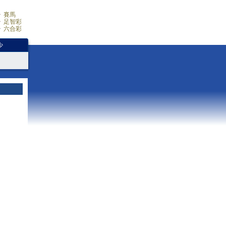
賽馬
足智彩
六合彩
少