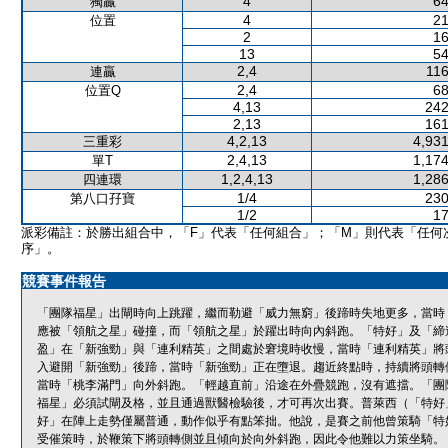
4
64
獨贏
4
21
位置
2
16
13
54
2,4
116
連贏
2,4
68
位置Q
4,13
242
2,13
161
4,2,13
4,931
三重彩
2,4,13
1,174
單T
1,2,4,13
1,286
四連環
1/4
230
第八口孖寶
1/2
17
派彩備註：於勝出組合中，「F」代表「任何組合」；「M」則代表「任何
序」。
競賽事件報告
「團隊福星」出閘時向上跳躍，繼而勒避「威力無窮」後蹄時失地更多，當時
應被「領航之星」碰撞，而「領航之星」於躍出時向內斜跑。「特好」及「締
盈」在「新強勁」與「連利精英」之間處於窘境時收慢，當時「連利精英」將
入避開「新強勁」後蹄，當時「新強勁」正在墮退。趨近終點時，持續將頭轉
當時「桃李滿門」向外斜跑。「輕越直前」沿途在外疊競跑，沒有遮擋。「團
福星」必須試閘及格，並且通過獸醫檢驗後，才可再次出賽。普萊西（「特好
好」在陣上走勢僅屬普通，動作似乎有點笨拙。他說，是賽之前他曾策騎「特
受催策時，於鞭策下將頭轉側並且傾向於向外斜跑，因此令他難以力策坐騎。