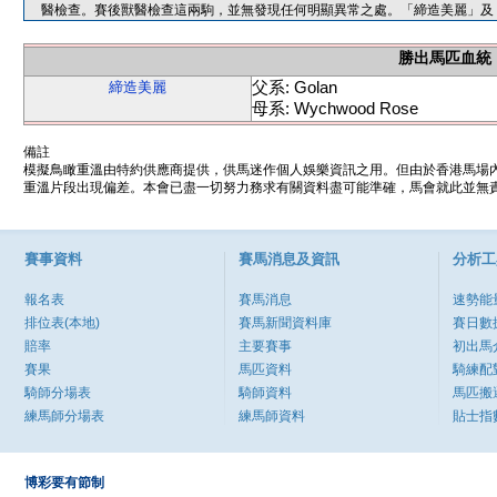
醫檢查。賽後獸醫檢查這兩駒，並無發現任何明顯異常之處。「締造美麗」及
勝出馬匹血統
父系: Golan
締造美麗
母系: Wychwood Rose
備註
模擬鳥瞰重溫由特約供應商提供，供馬迷作個人娛樂資訊之用。但由於香港馬場
重溫片段出現偏差。本會已盡一切努力務求有關資料盡可能準確，馬會就此並無責
賽事資料
賽馬消息及資訊
分析工
報名表
賽馬消息
速勢能
排位表(本地)
賽馬新聞資料庫
賽日數
賠率
主要賽事
初出馬
賽果
馬匹資料
騎練配
騎師分場表
騎師資料
馬匹搬
練馬師分場表
練馬師資料
貼士指
博彩要有節制