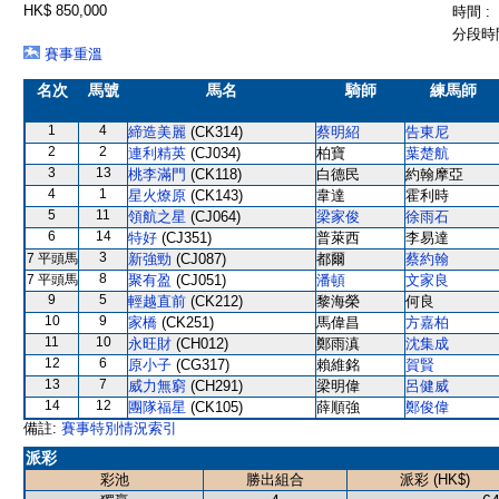
HK$ 850,000
時間 :
分段時間
賽事重溫
名次
馬號
馬名
騎師
練馬師
1
4
締造美麗
(CK314)
蔡明紹
告東尼
2
2
連利精英
(CJ034)
柏寶
葉楚航
3
13
桃李滿門
(CK118)
白德民
約翰摩亞
4
1
星火燎原
(CK143)
韋達
霍利時
5
11
領航之星
(CJ064)
梁家俊
徐雨石
6
14
特好
(CJ351)
普萊西
李易達
3
7 平頭馬
新強勁
(CJ087)
都爾
蔡約翰
8
7 平頭馬
聚有盈
(CJ051)
潘頓
文家良
9
5
輕越直前
(CK212)
黎海榮
何良
10
9
家橋
(CK251)
馬偉昌
方嘉柏
11
10
永旺財
(CH012)
鄭雨滇
沈集成
12
6
原小子
(CG317)
賴維銘
賀賢
13
7
威力無窮
(CH291)
梁明偉
呂健威
14
12
團隊福星
(CK105)
薛順強
鄭俊偉
備註:
賽事特別情況索引
派彩
彩池
勝出組合
派彩 (HK$)