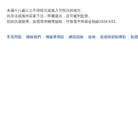
未滿十八歲人士不得投注或進入可投注的地方。
向非法或海外莊家下注，即屬違法，且可被判監禁。
切勿沉迷賭博，如需尋求輔導協助，可致電平和基金熱線1834 633。
常見問題
|
聯絡我們
|
傳媒專用區
|
網頁指南
|
規例
|
提倡有節制博彩
|
私隱