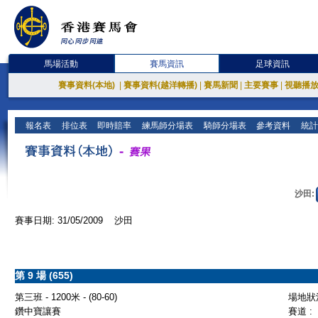
馬場活動
賽馬資訊
足球資訊
賽事資料(本地)
|
賽事資料(越洋轉播)
|
賽馬新聞
|
主要賽事
|
視聽播
報名表
排位表
即時賠率
練馬師分場表
騎師分場表
參考資料
統計
沙田:
賽事日期: 31/05/2009 沙田
第 9 場 (655)
第三班 - 1200米 - (80-60)
場地狀況
鑽中寶讓賽
賽道 :