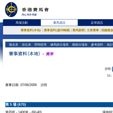
馬場活動
賽馬資訊
足球資訊
賽事資料(本地)
|
賽事資料(越洋轉播)
|
賽馬新聞
|
主要賽事
|
視聽播
報名表
排位表
即時賠率
練馬師分場表
騎師分場表
參考資料
統計
沙田:
S1:
賽事日期: 07/06/2009 沙田
第 5 場 (670)
第四班 - 1400米 - (60-40)
場地狀況