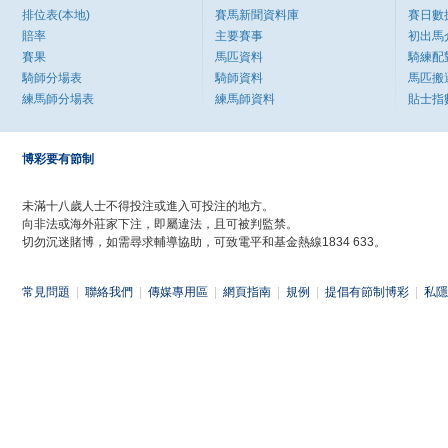
排位表(本地)
賽馬新聞資料庫
賽日數
賠率
主要賽事
初出馬
賽果
馬匹資料
騎練配
騎師分場表
騎師資料
馬匹搬
練馬師分場表
練馬師資料
貼士指
博彩要有節制
未滿十八歲人士不得投注或進入可投注的地方。
向非法或海外莊家下注，即屬違法，且可被判監禁。
切勿沉迷賭博，如需尋求輔導協助，可致電平和基金熱線1834 633。
常見問題
|
聯絡我們
|
傳媒專用區
|
網頁指南
|
規例
|
提倡有節制博彩
|
私隱