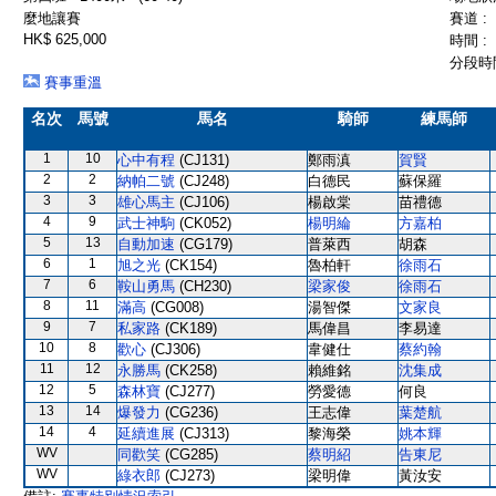
麼地讓賽
賽道 :
HK$ 625,000
時間 :
分段時間
賽事重溫
名次
馬號
馬名
騎師
練馬師
1
10
心中有程
(CJ131)
鄭雨滇
賀賢
2
2
納帕二號
(CJ248)
白德民
蘇保羅
3
3
雄心馬主
(CJ106)
楊啟棠
苗禮德
4
9
武士神駒
(CK052)
楊明綸
方嘉柏
5
13
自動加速
(CG179)
普萊西
胡森
6
1
旭之光
(CK154)
魯柏軒
徐雨石
7
6
鞍山勇馬
(CH230)
梁家俊
徐雨石
8
11
滿高
(CG008)
湯智傑
文家良
9
7
私家路
(CK189)
馬偉昌
李易達
10
8
歡心
(CJ306)
韋健仕
蔡約翰
11
12
永勝馬
(CK258)
賴維銘
沈集成
12
5
森林寶
(CJ277)
勞愛德
何良
13
14
爆發力
(CG236)
王志偉
葉楚航
14
4
延續進展
(CJ313)
黎海榮
姚本輝
WV
同歡笑
(CG285)
蔡明紹
告東尼
WV
綠衣郎
(CJ273)
梁明偉
黃汝安