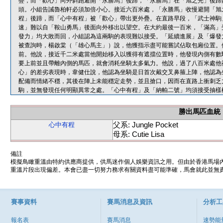
疊，而「歡心」向外斜跑避開「永勝馬」後蹄，「永勝馬」在「旭之光」後蹄
頭。小組告誡魯柏軒必須加倍小心。接近六百米處，「永勝馬」收慢避開「旭
程」後蹄，而「心中有程」被「歡心」帶出更外疊。在直路早段，「武士神駒
速」難以自「鞍山勇馬」後面向外移出以望空。在大約最後一百米，「滿高」
發力」均大敗而回，小組認為這兩駒的表現難以接受。「延續進展」及「爆發
被查詢時，楊啟棠（「雄心馬主」）說，他獲指示盡可能嘗試佔取包廂位置。
前。他說，接近千二米處當他開始移入以獲得有遮擋位置時，他發現內側有數
要上前並且帶離內側的馬匹，就會消耗坐騎太多氣力。他說，過了八百米處他
心」的差劣表現時，韋健仕說，他認為坐騎是日首次戴交叉鼻箍上陣，他認為
配備而情緒不穩，其後在陣上未能穩定走勢，並且搶口，因而在直路上衝刺乏
駒，並無發現任何明顯異常之處。「心中有程」及「納帕二號」均須接受抽樣
勝出馬匹血統
父系: Jungle Pocket
心中有程
母系: Cutie Lisa
備註
模擬鳥瞰重溫由特約供應商提供，供馬迷作個人娛樂資訊之用。但由於香港馬場
重溫片段出現偏差。本會已盡一切努力務求有關資料盡可能準確，馬會就此並無責
賽事資料
賽馬消息及資訊
分析工
報名表
賽馬消息
速勢能