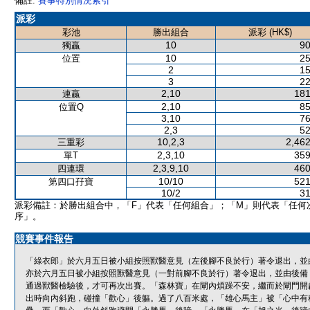
備註:
賽事特別情況索引
派彩
彩池
勝出組合
派彩 (HK$)
10
90
獨贏
10
25
位置
2
15
3
22
2,10
181
連贏
2,10
85
位置Q
3,10
76
2,3
52
10,2,3
2,462
三重彩
2,3,10
359
單T
2,3,9,10
460
四連環
10/10
521
第四口孖寶
10/2
31
派彩備註：於勝出組合中，「F」代表「任何組合」；「M」則代表「任何
序」。
競賽事件報告
「綠衣郎」於六月五日被小組按照獸醫意見（左後腳不良於行）著令退出，並
亦於六月五日被小組按照獸醫意見（一對前腳不良於行）著令退出，並由後備
通過獸醫檢驗後，才可再次出賽。「森林寶」在閘內煩躁不安，繼而於閘門開
出時向內斜跑，碰撞「歡心」後軀。過了八百米處，「雄心馬主」被「心中有