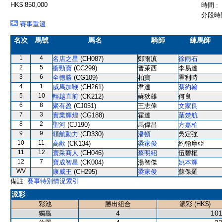
HK$ 850,000
時間 :
分段時間
賽事重溫
名次
馬號
馬名
騎師
練馬師
1
4
名店之星
(CH087)
鄭雨滇
徐雨石
2
5
衝勁寶
(CC299)
普萊西
李易達
3
6
全德勝
(CG109)
柏寶
霍利時
4
1
威馬加鞭
(CH261)
韋達
蔡約翰
5
10
輕越直前
(CK212)
蘇狄雄
何良
6
8
聚有盈
(CJ051)
王志偉
文家良
7
3
實業輝煌
(CG188)
霍達
葉楚航
8
2
聖河
(CJ190)
馬偉昌
方嘉柏
9
9
領航動力
(CD330)
潘頓
吳定強
10
11
高歡
(CK134)
梁家俊
約翰摩亞
11
12
寰采商人
(CH046)
蔡明紹
伍碧權
12
7
寶成智星
(CK004)
湯智傑
姚本輝
WV
康威王
(CH295)
梁家俊
蘇保羅
備註:
賽事特別情況索引
派彩
彩池
勝出組合
派彩 (HK$)
4
101
獨贏