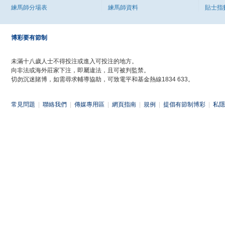
練馬師分場表
練馬師資料
貼士指
博彩要有節制
未滿十八歲人士不得投注或進入可投注的地方。
向非法或海外莊家下注，即屬違法，且可被判監禁。
切勿沉迷賭博，如需尋求輔導協助，可致電平和基金熱線1834 633。
常見問題
|
聯絡我們
|
傳媒專用區
|
網頁指南
|
規例
|
提倡有節制博彩
|
私隱