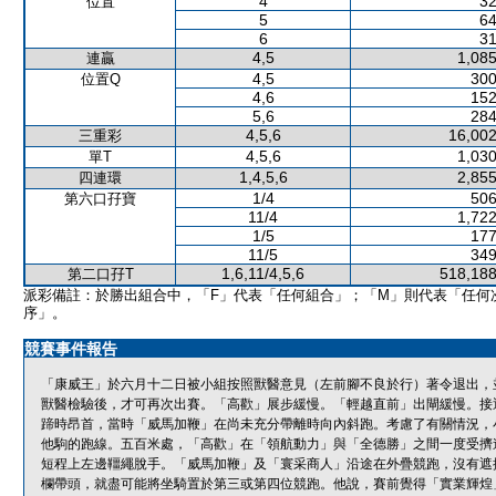
4
32
位置
5
64
6
31
4,5
1,085
連贏
4,5
300
位置Q
4,6
152
5,6
284
4,5,6
16,002
三重彩
4,5,6
1,030
單T
1,4,5,6
2,855
四連環
1/4
506
第六口孖寶
11/4
1,722
1/5
177
11/5
349
1,6,11/4,5,6
518,188
第二口孖T
派彩備註：於勝出組合中，「F」代表「任何組合」；「M」則代表「任何
序」。
競賽事件報告
「康威王」於六月十二日被小組按照獸醫意見（左前腳不良於行）著令退出，
獸醫檢驗後，才可再次出賽。「高歡」展步緩慢。「輕越直前」出閘緩慢。接
蹄時昂首，當時「威馬加鞭」在尚未充分帶離時向內斜跑。考慮了有關情況，
他駒的跑線。五百米處，「高歡」在「領航動力」與「全德勝」之間一度受擠
短程上左邊韁繩脫手。「威馬加鞭」及「寰采商人」沿途在外疊競跑，沒有遮
欄帶頭，就盡可能將坐騎置於第三或第四位競跑。他說，賽前覺得「實業輝煌