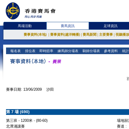
馬場活動
賽馬資訊
足球資訊
賽事資料(本地)
|
賽事資料(越洋轉播)
|
賽馬新聞
|
主要賽事
|
視聽播
報名表
排位表
即時賠率
練馬師分場表
騎師分場表
參考資料
統計
賽事日期: 13/06/2009 沙田
第 7 場 (690)
第三班 - 1200米 - (80-60)
場地狀況
北潭涌讓賽
賽道 :