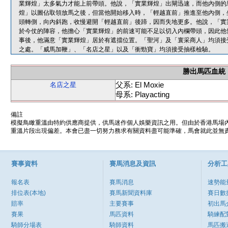
業輝煌」太多氣力才能上前帶頭。他說，「實業輝煌」出閘迅速，而他內側的
煌」以圖佔取領放馬之後，但當他開始移入時，「輕越直前」推進至他內側，
頭轉側，向內斜跑，收慢避開「輕越直前」後蹄，因而失地更多。他說，「實
於今仗的陣容，他擔心「實業輝煌」的前速可能不足以切入內欄帶頭，因此他
事後，他滿意「實業輝煌」居於有遮擋位置。「聖河」及「寰采商人」均須接
之處。「威馬加鞭」、「名店之星」以及「衝勁寶」均須接受抽樣檢驗。
勝出馬匹血統
父系: El Moxie
名店之星
母系: Playacting
備註
模擬鳥瞰重溫由特約供應商提供，供馬迷作個人娛樂資訊之用。但由於香港馬場
重溫片段出現偏差。本會已盡一切努力務求有關資料盡可能準確，馬會就此並無責
賽事資料
賽馬消息及資訊
分析工
報名表
賽馬消息
速勢能
排位表(本地)
賽馬新聞資料庫
賽日數
賠率
主要賽事
初出馬
賽果
馬匹資料
騎練配
騎師分場表
騎師資料
馬匹搬