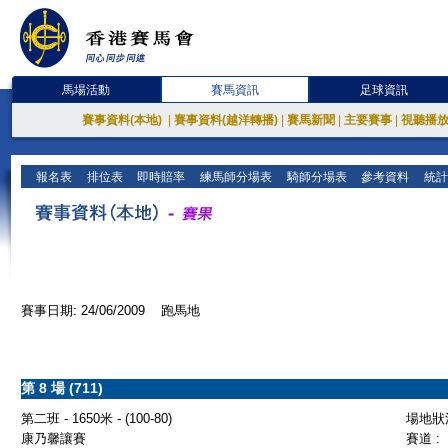
馬場活動
賽馬資訊
足球資訊
賽事資料(本地)
|
賽事資料(越洋轉播)
|
賽馬新聞
|
主要賽事
|
視聽播
報名表
排位表
即時賠率
練馬師分場表
騎師分場表
參考資料
統計
賽事日期: 24/06/2009 跑馬地
第 8 場 (711)
第二班 - 1650米 - (100-80)
場地狀況
康乃馨讓賽
賽道 :