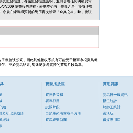
接受獸醫檢查，賽後獸醫檢查該駒，並無發現任何明顯異常
/2009 獸醫報告增補> 表現差劣的「奇異之星」於賽後曾
）今晨在練馬師賀賢的馬房再次檢查「奇異之星」時，發現
內手機信號頻繁，因此其他接收系統有可能受干擾而令模擬鳥瞰
任。至於賽馬結果, 馬迷應參考實際的賽馬片段為準。
具
視聽播放區
實用資訊
量
賽日收音機
賽馬日一般資訊
據
賽馬節目
檔位統計
介紹
試閘片段
騎師王統計
對及初岀馬成績
自購馬來港前賽事片段
靈活玩
遷紀錄
賽馬娛樂新聞
傳媒專用區
數