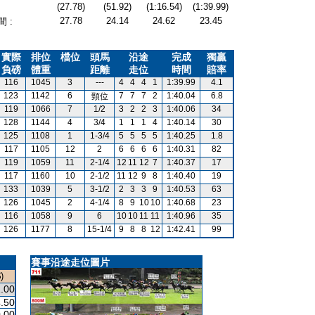
(27.78)
(51.92)
(1:16.54)
(1:39.99)
27.78
24.14
24.62
23.45
 :
實際
排位
檔位
頭馬
沿途
完成
獨贏
負磅
體重
距離
走位
時間
賠率
116
1045
3
---
4
4
4
1
1:39.99
4.1
123
1142
6
7
7
7
2
1:40.04
6.8
頸位
119
1066
7
1/2
3
2
2
3
1:40.06
34
128
1144
4
3/4
1
1
1
4
1:40.14
30
125
1108
1
1-3/4
5
5
5
5
1:40.25
1.8
117
1105
12
2
6
6
6
6
1:40.31
82
119
1059
11
2-1/4
12
11
12
7
1:40.37
17
117
1160
10
2-1/2
11
12
9
8
1:40.40
19
133
1039
5
3-1/2
2
3
3
9
1:40.53
63
126
1045
2
4-1/4
8
9
10
10
1:40.68
23
116
1058
9
6
10
10
11
11
1:40.96
35
126
1177
8
15-1/4
9
8
8
12
1:42.41
99
賽事沿途走位圖片
)
.00
.50
.00