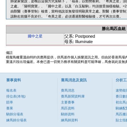
師梁家俊說，是晚以這個方式策騎下，「福喜」以勁勢衝刺。「奇異之星」須
之處。「陽明寶寶」、「國中之星」以及「白玉駿駒」均須接受抽樣檢驗。<25/6
由獸醫（賽事管制）檢查，當時他說並無發現明顯異常之處。獸醫（賽事管制
該駒右前腿不良於行。「奇異之星」必須通過獸醫檢驗後，才可再次出賽。
勝出馬匹血統
父系: Postponed
國中之星
母系: Illuminate
備註
模擬鳥瞰重溫由特約供應商提供，供馬迷作個人娛樂資訊之用。但由於香港馬場
重溫片段出現偏差。本會已盡一切努力務求有關資料盡可能準確，馬會就此並無責
賽事資料
賽馬消息及資訊
分析工
報名表
賽馬消息
速勢能
排位表(本地)
賽馬新聞資料庫
賽日數
賠率
主要賽事
初出馬
賽果
馬匹資料
騎練配
騎師分場表
騎師資料
馬匹搬
練馬師分場表
練馬師資料
貼士指