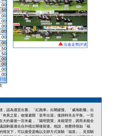
.00
.50
.00
.00
.00
.00
.00
.00
沿途走勢評述
.50
.50
.00
.00
.00
.00
詳情
次
後，認為適宜出賽。「紅跑車」出閘緩慢。「威海歡騰」出
「奇異之星」收慢避開「皇帝出巡」後蹄時失去平衡。一百
在大約最後一百米處，「陽明寶寶」未能望空，因而未能全
議該駒最適合自外檔出閘後留後。他說，他覺得假如「福
的情況下，可以接受是晚以文靜方式策騎「福喜」。見習騎