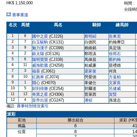
HK$ 1,150,000
時間 :
分段時間
賽事重溫
名次
馬號
馬名
騎師
練馬師
1
8
國中之星
(CJ226)
蔡明紹
告東尼
2
7
白玉駿駒
(CK131)
白德民
約翰摩亞
3
9
魅力漢子
(CC099)
賴維銘
吳定強
4
2
銀太陽
(CE126)
鄭雨滇
徐雨石
5
6
陽明寶寶
(CJ338)
馬偉昌
蔡約翰
6
11
威海歡騰
(CH258)
柏威廉
苗禮德
7
3
福喜
(CJ061)
梁家俊
何良
8
10
紅跑車
(CJ074)
勞愛德
方嘉柏
9
1
開心
(CH070)
韋健仕
文家良
10
5
財到得勝
(CE254)
郭爾達
呂健威
11
12
奇異之星
(CH306)
普萊西
賀賢
12
4
皇帝出巡
(CG247)
潘頓
孫達志
備註:
賽事特別情況索引
派彩
彩池
勝出組合
派彩 (HK$
8
41
獨贏
8
14
位置
7
20