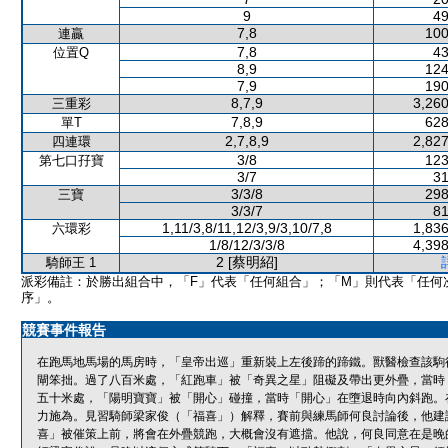
9
49
7,8
100
連贏
7,8
43
位置Q
8,9
124
7,9
190
8,7,9
3,260
三重彩
7,8,9
628
單T
2,7,8,9
2,827
四連環
3/8
123
第七口孖寶
3/7
31
3/3/8
298
三寶
3/3/7
81
1,11/3,8/11,12/3,9/3,10/7,8
1,836
六環彩
1/8/12/3/3/8
4,398
2 [蔡明紹]
騎師王 1
派彩備註：於勝出組合中，「F」代表「任何組合」；「M」則代表「任何
序」。
競賽事件報告
在跑馬地馬場的馬房時，「皇帝出巡」重新裝上左後蹄的蹄鐵。獸醫檢查該駒
閘笨拙。過了八百米處，「紅跑車」被「奇異之星」阻礙及帶出更外疊，當時
五十米處，「陽明寶寶」被「開心」碰撞，當時「開心」在墮退時向內斜跑。
力施為。見習騎師梁家俊（「福喜」）解釋，賽前與練馬師何良討論後，他建
喜」被催策上前，將會在外疊競跑，大概會沒有遮擋。他說，何良同意在是晚