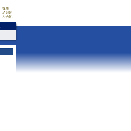
賽馬
足智彩
六合彩
少