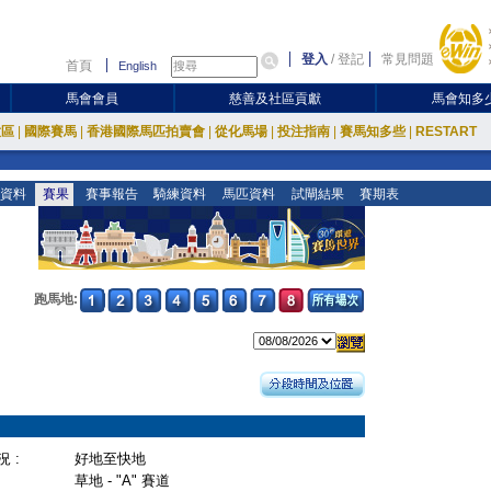
登入
/
登記
常見問題
首頁
English
馬會會員
慈善及社區貢獻
馬會知多
放區
|
國際賽馬
|
香港國際馬匹拍賣會
|
從化馬場
|
投注指南
|
賽馬知多些
|
RESTART
資料
賽果
賽事報告
騎練資料
馬匹資料
試閘結果
賽期表
跑馬地:
 :
好地至快地
草地 - "A" 賽道