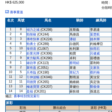
HK$ 625,000
時間 :
分段時間
賽事重溫
名次
馬號
馬名
騎師
練馬師
1
8
傾力之城
(CK298)
巫斯義
李易達
2
4
勁辣椒
(CK244)
馬偉昌
葉楚航
3
3
傳奇快車
(CK224)
潘頓
姚本輝
4
6
勁勇士
(CK289)
白德民
約翰摩亞
5
10
辣得喜
(CL067)
杜利萊
徐雨石
6
7
鉅業光輝
(CK306)
柏寶
呂健威
7
9
東方駿馬
(CK290)
卓利
苗禮德
8
1
確叻準
(CK113)
蔡明紹
霍利時
9
2
聚有盈
(CJ051)
韋達
文家良
10
5
兵奇臨
(CK190)
韋紀力
蔡約翰
11
12
引伸波幅
(CK046)
鄭雨滇
黃汝安
12
11
同德寶
(CK265)
賴維銘
吳定強
13
13
極速寶寶
(CK207)
韋健仕
鄭俊偉
14
14
盈福
(CK201)
蘇狄雄
孫達志
備註:
賽事特別情況索引
派彩
彩池
勝出組合
派彩 (HK$)