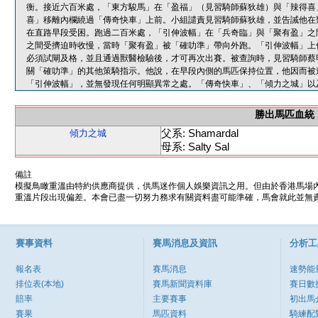
衡。接近六百米處，「東方駿馬」在「盈福」（見習騎師蘇狄雄）與「辣得喜
喜」移離內欄繞過「傳奇快車」上前。小組譴責見習騎師蘇狄雄，並告誡他在
在直路早段受困。跑過二百米處，「引伸波幅」在「兵奇臨」與「聚有盈」之
之間受擠迫時收慢，當時「聚有盈」被「確叻準」帶向外跑。「引伸波幅」上
必須試閘及格，並且通過獸醫檢驗後，才可再次出賽。被查詢時，見習騎師蔡
關「確叻準」的其他策騎指示。他說，在早段內側的馬匹保持位置，他因而被
「引伸波幅」，並無發現任何明顯異常之處。「傳奇快車」、「傾力之城」以
勝出馬匹血統
父系: Shamardal
傾力之城
母系: Salty Sal
備註
模擬鳥瞰重溫由特約供應商提供，供馬迷作個人娛樂資訊之用。但由於香港馬場
重溫片段出現偏差。本會已盡一切努力務求有關資料盡可能準確，馬會就此並無責
賽事資料
賽馬消息及資訊
分析工
報名表
賽馬消息
速勢能
排位表(本地)
賽馬新聞資料庫
賽日數
賠率
主要賽事
初出馬
賽果
馬匹資料
騎練配