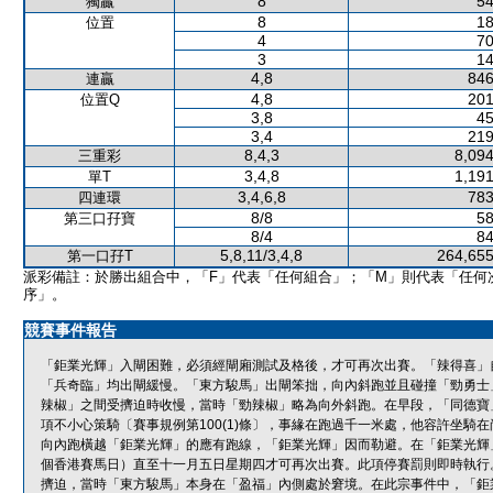
8
54
獨贏
8
18
位置
4
70
3
14
4,8
846
連贏
4,8
201
位置Q
3,8
45
3,4
219
8,4,3
8,094
三重彩
3,4,8
1,191
單T
3,4,6,8
783
四連環
8/8
58
第三口孖寶
8/4
84
5,8,11/3,4,8
264,655
第一口孖T
派彩備註：於勝出組合中，「F」代表「任何組合」；「M」則代表「任何
序」。
競賽事件報告
「鉅業光輝」入閘困難，必須經閘廂測試及格後，才可再次出賽。「辣得喜」
「兵奇臨」均出閘緩慢。「東方駿馬」出閘笨拙，向內斜跑並且碰撞「勁勇士
辣椒」之間受擠迫時收慢，當時「勁辣椒」略為向外斜跑。在早段，「同德寶
項不小心策騎〔賽事規例第100(1)條〕，事緣在跑過千一米處，他容許坐
向內跑橫越「鉅業光輝」的應有跑線，「鉅業光輝」因而勒避。在「鉅業光輝
個香港賽馬日）直至十一月五日星期四才可再次出賽。此項停賽罰則即時執行
擠迫，當時「東方駿馬」本身在「盈福」內側處於窘境。在此宗事件中，「鉅