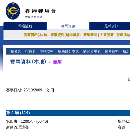
馬場活動
賽馬資訊
足球資訊
賽事資料(本地)
|
賽事資料(越洋轉播)
|
賽馬新聞
|
主要賽事
|
視聽播
報名表
排位表
即時賠率
練馬師分場表
騎師分場表
參考資料
統計
賽事日期: 25/10/2009 沙田
第 4 場 (114)
第四班 - 1200米 - (60-40)
場地狀況
新昌管理讓賽
賽道 :