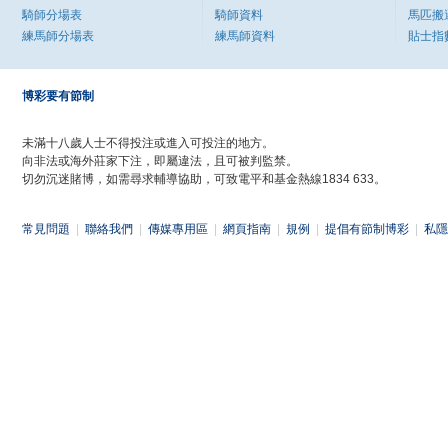
騎師分場表
騎師資料
馬匹搬
練馬師分場表
練馬師資料
貼士指
博彩要有節制
未滿十八歲人士不得投注或進入可投注的地方。
向非法或海外莊家下注，即屬違法，且可被判監禁。
切勿沉迷賭博，如需尋求輔導協助，可致電平和基金熱線1834 633。
常見問題
|
聯絡我們
|
傳媒專用區
|
網頁指南
|
規例
|
提倡有節制博彩
|
私隱