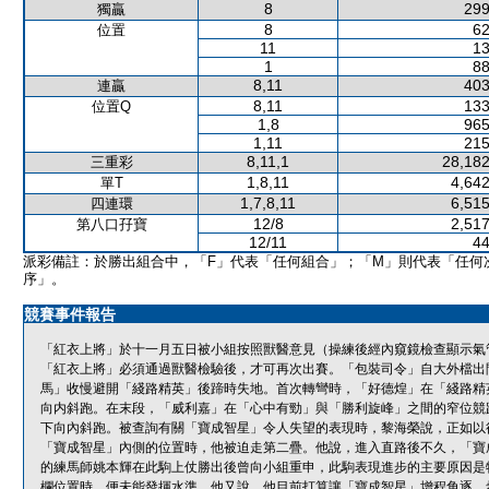
8
299
獨贏
8
62
位置
11
13
1
88
8,11
403
連贏
8,11
133
位置Q
1,8
965
1,11
215
8,11,1
28,182
三重彩
1,8,11
4,642
單T
1,7,8,11
6,515
四連環
12/8
2,517
第八口孖寶
12/11
44
派彩備註：於勝出組合中，「F」代表「任何組合」；「M」則代表「任何
序」。
競賽事件報告
「紅衣上將」於十一月五日被小組按照獸醫意見（操練後經內窺鏡檢查顯示氣
「紅衣上將」必須通過獸醫檢驗後，才可再次出賽。「包裝司令」自大外檔出
馬」收慢避開「綫路精英」後蹄時失地。首次轉彎時，「好德煌」在「綫路精
向内斜跑。在末段，「威利嘉」在「心中有勁」與「勝利旋峰」之間的窄位競
下向內斜跑。被查詢有關「寶成智星」令人失望的表現時，黎海榮說，正如以
「寶成智星」內側的位置時，他被迫走第二疊。他說，進入直路後不久，「寶
的練馬師姚本輝在此駒上仗勝出後曾向小組重申，此駒表現進步的主要原因是
欄位置時，便未能發揮水準。他又說，他目前打算讓「寶成智星」增程角逐，