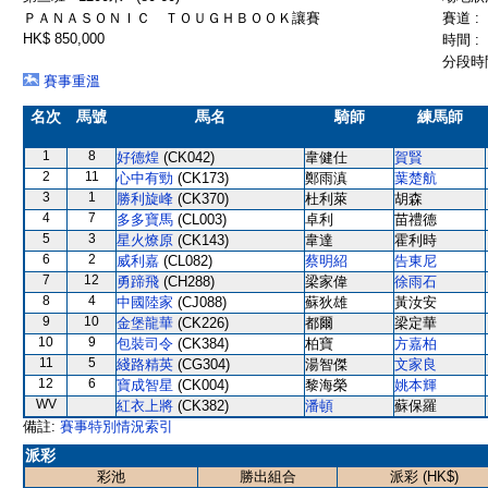
ＰＡＮＡＳＯＮＩＣ ＴＯＵＧＨＢＯＯＫ讓賽
賽道 :
HK$ 850,000
時間 :
分段時間
賽事重溫
名次
馬號
馬名
騎師
練馬師
1
8
好德煌
(CK042)
韋健仕
賀賢
2
11
心中有勁
(CK173)
鄭雨滇
葉楚航
3
1
勝利旋峰
(CK370)
杜利萊
胡森
4
7
多多寶馬
(CL003)
卓利
苗禮德
5
3
星火燎原
(CK143)
韋達
霍利時
6
2
威利嘉
(CL082)
蔡明紹
告東尼
7
12
勇蹄飛
(CH288)
梁家偉
徐雨石
8
4
中國陸家
(CJ088)
蘇狄雄
黃汝安
9
10
金堡龍華
(CK226)
都爾
梁定華
10
9
包裝司令
(CK384)
柏寶
方嘉柏
11
5
綫路精英
(CG304)
湯智傑
文家良
12
6
寶成智星
(CK004)
黎海榮
姚本輝
WV
紅衣上將
(CK382)
潘頓
蘇保羅
備註:
賽事特別情況索引
派彩
彩池
勝出組合
派彩 (HK$)