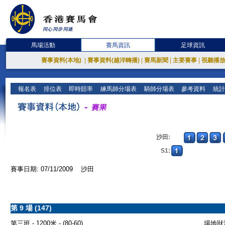
馬場活動
賽馬資訊
足球資訊
賽事資料(本地)
|
賽事資料(越洋轉播)
|
賽馬新聞
|
主要賽事
|
視聽播
報名表
排位表
即時賠率
練馬師分場表
騎師分場表
參考資料
統計
沙田:
S1:
賽事日期: 07/11/2009 沙田
第 9 場 (147)
第三班 - 1200米 - (80-60)
場地狀況