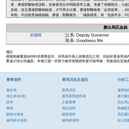
查，賽後獸醫檢查該駒，並無發現任何明顯異常之處。考慮了有關情況，小組
及格，並且通過獸醫檢驗後，才可再次出賽。賽後獸醫檢查「金堡龍華」，內
有勁」均須接受抽樣檢驗。賽後，獸醫報告，「綫路精英」與「包裝司令」均
勝出馬匹血統
父系: Deputy Governor
好德煌
母系: Goodness Me
備註
模擬鳥瞰重溫由特約供應商提供，供馬迷作個人娛樂資訊之用。但由於香港馬場
重溫片段出現偏差。本會已盡一切努力務求有關資料盡可能準確，馬會就此並無責
賽事資料
賽馬消息及資訊
分析工
報名表
賽馬消息
速勢能
排位表(本地)
賽馬新聞資料庫
賽日數
賠率
主要賽事
初出馬
賽果
馬匹資料
騎練配
騎師分場表
騎師資料
馬匹搬
練馬師分場表
練馬師資料
貼士指