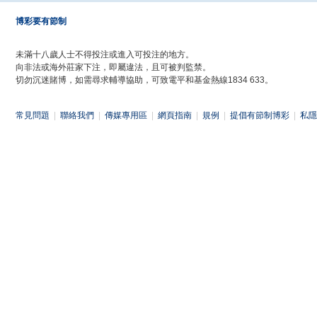
博彩要有節制
未滿十八歲人士不得投注或進入可投注的地方。
向非法或海外莊家下注，即屬違法，且可被判監禁。
切勿沉迷賭博，如需尋求輔導協助，可致電平和基金熱線1834 633。
常見問題
|
聯絡我們
|
傳媒專用區
|
網頁指南
|
規例
|
提倡有節制博彩
|
私隱