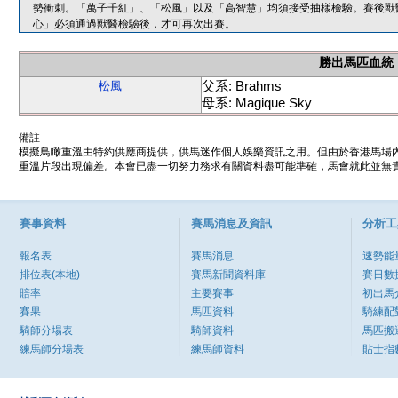
勢衝刺。「萬子千紅」、「松風」以及「高智慧」均須接受抽樣檢驗。賽後獸
心」必須通過獸醫檢驗後，才可再次出賽。
勝出馬匹血統
父系: Brahms
松風
母系: Magique Sky
備註
模擬鳥瞰重溫由特約供應商提供，供馬迷作個人娛樂資訊之用。但由於香港馬場
重溫片段出現偏差。本會已盡一切努力務求有關資料盡可能準確，馬會就此並無責
賽事資料
賽馬消息及資訊
分析工
報名表
賽馬消息
速勢能
排位表(本地)
賽馬新聞資料庫
賽日數
賠率
主要賽事
初出馬
賽果
馬匹資料
騎練配
騎師分場表
騎師資料
馬匹搬
練馬師分場表
練馬師資料
貼士指