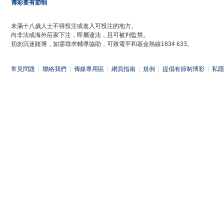
博彩要有節制
未滿十八歲人士不得投注或進入可投注的地方。
向非法或海外莊家下注，即屬違法，且可被判監禁。
切勿沉迷賭博，如需尋求輔導協助，可致電平和基金熱線1834 633。
常見問題
|
聯絡我們
|
傳媒專用區
|
網頁指南
|
規例
|
提倡有節制博彩
|
私隱