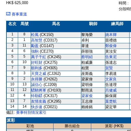
HK$ 625,000
時間 :
分段時間
賽事重溫
名次
馬號
馬名
騎師
練馬師
1
8
松風
(CK150)
黎海榮
姚本輝
2
1
高智慧
(CD317)
卓利
苗禮德
3
11
勵盈
(CG147)
韋達
鄭俊偉
4
6
強駒
(CE270)
薛順強
黃汝安
5
5
萬子千紅
(CK245)
蔡明紹
告東尼
6
10
好旺財
(CK275)
柏威廉
孫達志
7
9
順利多
(CH305)
柏寶
賀賢
8
3
天寶之威
(CJ262)
巫斯義
李易達
9
2
永得勝
(CH262)
梁家偉
文家良
10
13
誠信心
(CJ209)
梁明偉
告達理
11
12
驃騎將軍
(CH193)
鄭雨滇
呂健威
12
4
特勒驃
(CK317)
梁家俊
蘇保羅
13
7
友情友義
(CK295)
王志偉
葉楚航
14
14
快步速
(CD021)
賴維銘
梁定華
備註:
賽事特別情況索引
派彩
彩池
勝出組合
派彩 (HK$)