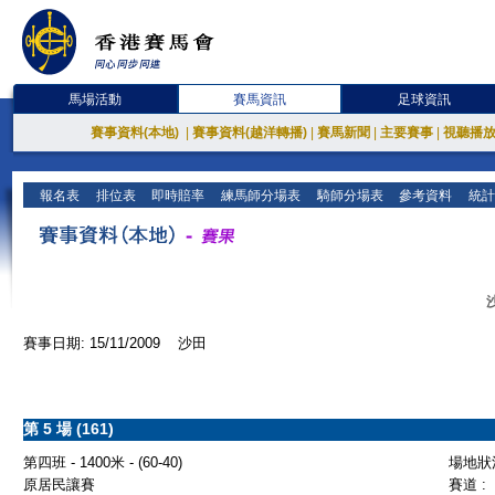
馬場活動
賽馬資訊
足球資訊
賽事資料(本地)
|
賽事資料(越洋轉播)
|
賽馬新聞
|
主要賽事
|
視聽播
報名表
排位表
即時賠率
練馬師分場表
騎師分場表
參考資料
統計
賽事日期: 15/11/2009 沙田
第 5 場 (161)
第四班 - 1400米 - (60-40)
場地狀況
原居民讓賽
賽道 :