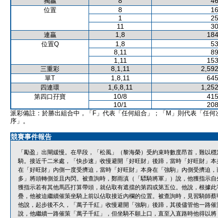
8
46
獨贏
8
16
位置
1
25
11
30
1,8
184
連贏
1,8
53
位置Q
8,11
89
1,11
153
8,1,11
2,592
三重彩
1,8,11
645
單T
1,6,8,11
1,252
四連環
10/8
415
第四口孖寶
10/1
208
派彩備註：於勝出組合中，「F」代表「任何組合」；「M」則代表「任何
序」。
競賽事件報告
「勵盈」出閘緩慢。在早段，「松風」（黎海榮）受約束時數度昂首，難以穩
騎。接近千二米處，「快步速」收慢避開「好旺財」後蹄，當時「好旺財」本
在「好旺財」內側一度受擠迫，當時「好旺財」本身在「強駒」內側受擠迫，
多」將頭轉側並且內閃。被查詢時，鄭雨滇（「驃騎將軍」）說，他獲指示自
獲指示若有其他馬匹打算帶頭，就佔取有遮擋的第四或第五位。他說，根據此
疊，他被迫繼續催策坐騎上前以佔取接近內欄的位置。被查詢時，見習騎師蔡
他說，起步後不久，「萬子千紅」收慢避開「強駒」後蹄，其後儘管他一路催
說，他繼續一路催策「萬子千紅」，但坐騎不願上口，直至入直路時他得以將