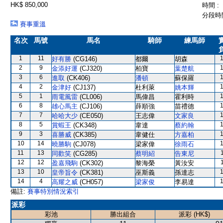
HK$ 850,000
時間 :
分段時間
賽事重溫
名次
馬號
馬名
騎師
練馬師
1
11
好有勝
(CG146)
都爾
胡森
2
9
金添好運
(CJ320)
柏寶
葉楚航
3
6
進取
(CK406)
潘頓
蘇保羅
4
2
金津好
(CJ137)
杜利萊
姚本輝
5
1
雨電風雷
(CL006)
馬偉昌
霍利時
6
8
雄心馬主
(CJ106)
薛順強
苗禮德
7
7
哈哈大少
(CE050)
王志偉
文家良
8
5
賞蝦王
(CK348)
韋達
蔡約翰
9
3
喜勝威
(CK385)
韋健仕
方嘉柏
10
14
曉勝駒
(CJ078)
梁家偉
徐雨石
11
13
同歡笑
(CG285)
蔡明紹
告東尼
12
12
盈嘉飛駒
(CK302)
黎海榮
黃汝安
13
10
皇帝旨令
(CK381)
巫斯義
孫達志
14
4
高耀之威
(CH057)
梁家俊
李易達
備註:
賽事特別情況索引
派彩
彩池
勝出組合
派彩 (HK$)