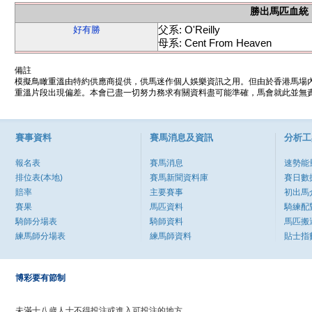
勝出馬匹血統
父系: O'Reilly
好有勝
母系: Cent From Heaven
備註
模擬鳥瞰重溫由特約供應商提供，供馬迷作個人娛樂資訊之用。但由於香港馬場
重溫片段出現偏差。本會已盡一切努力務求有關資料盡可能準確，馬會就此並無責
賽事資料
賽馬消息及資訊
分析工
報名表
賽馬消息
速勢能
排位表(本地)
賽馬新聞資料庫
賽日數
賠率
主要賽事
初出馬
賽果
馬匹資料
騎練配
騎師分場表
騎師資料
馬匹搬
練馬師分場表
練馬師資料
貼士指
博彩要有節制
未滿十八歲人士不得投注或進入可投注的地方。