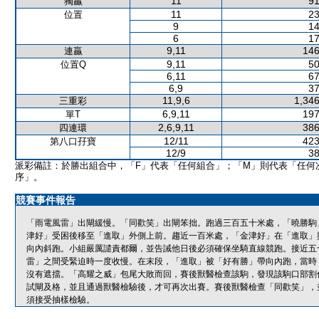
11
91
獨贏
11
23
位置
9
14
6
17
9,11
146
連贏
9,11
50
位置Q
6,11
67
6,9
37
11,9,6
1,346
三重彩
6,9,11
197
單T
2,6,9,11
386
四連環
12/11
423
第八口孖寶
12/9
38
派彩備註：於勝出組合中，「F」代表「任何組合」；「M」則代表「任何
序」。
競賽事件報告
「雨電風雷」出閘緩慢。「同歡笑」出閘笨拙。跑過三百五十米處，「曉勝駒
津好」受困後移至「進取」外側上前。趨近一百米處，「金津好」在「進取」
向內斜跑。小組嚴厲譴責都爾，並告誡他日後必須確保坐騎直線競跑。接近五
雷」之間受緊迫時一度收慢。在末段，「進取」被「好有勝」帶向內跑，當時
沒有遮擋。「高耀之威」包尾大敗而回，賽後獸醫檢查該駒，發現該駒口部割
試閘及格，並且通過獸醫檢驗後，才可再次出賽。賽後獸醫檢查「同歡笑」，
須接受抽樣檢驗。