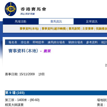
馬場活動
賽馬資訊
足球資訊
賽事資料(本地)
|
賽事資料(越洋轉播)
|
賽馬新聞
|
主要賽事
|
視聽播
報名表
排位表
即時賠率
練馬師分場表
騎師分場表
參考資料
統計
賽事日期: 15/11/2009 沙田
第 9 場 (165)
第三班 - 1400米 - (80-60)
場地狀況
精英大師讓賽
賽道 :