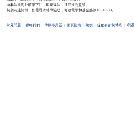
向非法或海外莊家下注，即屬違法，且可被判監禁。
切勿沉迷賭博，如需尋求輔導協助，可致電平和基金熱線1834 633。
常見問題
|
聯絡我們
|
傳媒專用區
|
網頁指南
|
規例
|
提倡有節制博彩
|
私隱