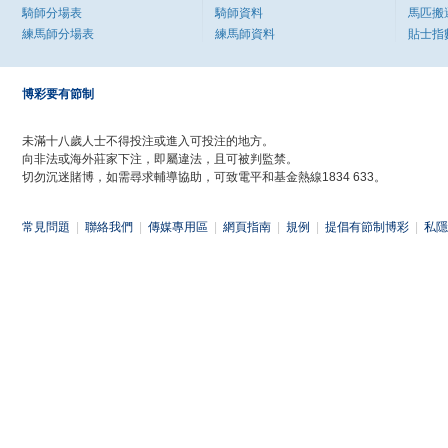
騎師分場表
騎師資料
馬匹搬
練馬師分場表
練馬師資料
貼士指
博彩要有節制
未滿十八歲人士不得投注或進入可投注的地方。
向非法或海外莊家下注，即屬違法，且可被判監禁。
切勿沉迷賭博，如需尋求輔導協助，可致電平和基金熱線1834 633。
常見問題
|
聯絡我們
|
傳媒專用區
|
網頁指南
|
規例
|
提倡有節制博彩
|
私隱