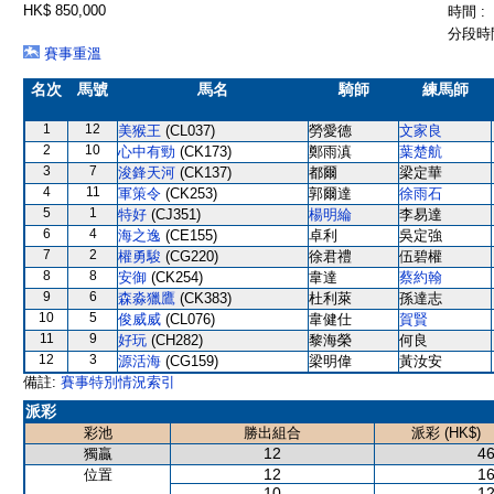
HK$ 850,000
時間 :
分段時間
賽事重溫
名次
馬號
馬名
騎師
練馬師
1
12
美猴王
(CL037)
勞愛德
文家良
2
10
心中有勁
(CK173)
鄭雨滇
葉楚航
3
7
浚鋒天河
(CK137)
都爾
梁定華
4
11
軍策令
(CK253)
郭爾達
徐雨石
5
1
特好
(CJ351)
楊明綸
李易達
6
4
海之逸
(CE155)
卓利
吳定強
7
2
權勇駿
(CG220)
徐君禮
伍碧權
8
8
安御
(CK254)
韋達
蔡約翰
9
6
森淼獵鷹
(CK383)
杜利萊
孫達志
10
5
俊威威
(CL076)
韋健仕
賀賢
11
9
好玩
(CH282)
黎海榮
何良
12
3
源活海
(CG159)
梁明偉
黃汝安
備註:
賽事特別情況索引
派彩
彩池
勝出組合
派彩 (HK$)
12
46
獨贏
12
16
位置
10
12