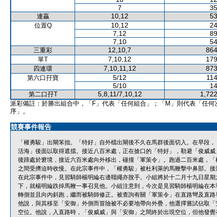
7
35
10,12
53
連贏
10,12
24
位置Q
7,12
89
7,10
54
12,10,7
864
三重彩
7,10,12
179
單T
7,10,11,12
873
四連環
5/12
114
第六口孖寶
5/10
14
5,8,11/7,10,12
1,722
第二口孖T
派彩備註：於勝出組合中，「F」代表「任何組合」；「M」則代表「任何
序」。
競賽事件報告
「權勇駿」出閘笨拙。「特好」自外檔出閘後不久在馬群後面切入。在早段，
活海」後面以取得遮擋。接近八百米處，正在搶口的「特好」，勒避「俊威威
後蹄處於窘境，接近六百米處向外移出，碰撞「軍策令」。跑過二百米處，「
之間受擠迫時收慢。在此宗事件中，「權勇駿」被杜利萊的馬鞭擊中鼻部。接
在此宗事件中，見習騎師楊明綸右邊韁繩亦脫手。小組將於十二月十九日星期
下，就楊明綸跌掉馬鞭一事召見他。小組注意到，今次是見習騎師楊明綸在本
轉側並且向內斜跑，繼而被騎師修正。被查詢有關「軍策令」在直路彎及直路
他說，與其移至「安御」外側而冒險被不必要地帶向外疊，他選擇嘗試佔取「
空位。他說，入直路時，「俊威威」與「安御」之間終於出現空位，但他發覺