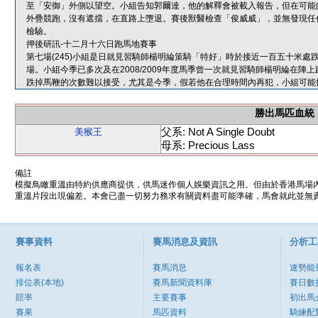
至「安御」外側以望空。小組告知郭爾達，他的解釋會被載入報告，但在可能
外疊競跑，沒有遮擋，在直路上墮退。賽後獸醫檢查「俊威威」，並無發現任
檢驗。
押後研訊-十二月十六日跑馬地賽事
第七場(245)小組是日就見習騎師楊明綸策騎「特好」時於接近一百五十米
場。小組今季已多次及在2008/2009年度馬季曾一次就見習騎師楊明綸在
跌掉馬鞭的次數難以接受，尤其是今季，假若他在合理時間內再犯，小組可能
勝出馬匹血統
父系: Not A Single Doubt
美猴王
母系: Precious Lass
備註
模擬鳥瞰重溫由特約供應商提供，供馬迷作個人娛樂資訊之用。但由於香港馬場
重溫片段出現偏差。本會已盡一切努力務求有關資料盡可能準確，馬會就此並無責
賽事資料
賽馬消息及資訊
分析工
報名表
賽馬消息
速勢能
排位表(本地)
賽馬新聞資料庫
賽日數
賠率
主要賽事
初出馬
賽果
馬匹資料
騎練配