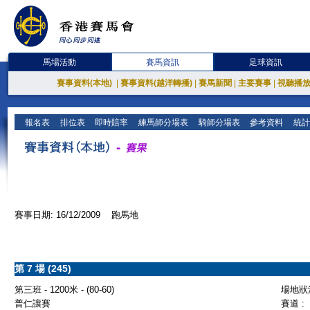
馬場活動
賽馬資訊
足球資訊
賽事資料(本地)
|
賽事資料(越洋轉播)
|
賽馬新聞
|
主要賽事
|
視聽播
報名表
排位表
即時賠率
練馬師分場表
騎師分場表
參考資料
統計
賽事日期: 16/12/2009 跑馬地
第 7 場 (245)
第三班 - 1200米 - (80-60)
場地狀況
普仁讓賽
賽道 :