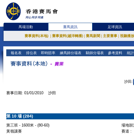
馬場活動
賽馬資訊
足球資訊
賽事資料(本地)
|
賽事資料(越洋轉播)
|
賽馬新聞
|
主要賽事
|
視聽播
報名表
排位表
即時賠率
練馬師分場表
騎師分場表
參考資料
統計
沙田:
賽事日期: 01/01/2010 沙田
第 10 場 (284)
第三班 - 1600米 - (80-60)
場地狀況
黃嶺讓賽
賽道 :