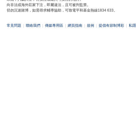
向非法或海外莊家下注，即屬違法，且可被判監禁。
切勿沉迷賭博，如需尋求輔導協助，可致電平和基金熱線1834 633。
常見問題
|
聯絡我們
|
傳媒專用區
|
網頁指南
|
規例
|
提倡有節制博彩
|
私隱