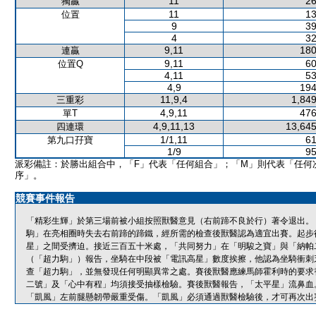
11
26
獨贏
11
13
位置
9
39
4
32
9,11
180
連贏
9,11
60
位置Q
4,11
53
4,9
194
11,9,4
1,849
三重彩
4,9,11
476
單T
4,9,11,13
13,645
四連環
1/1,11
61
第九口孖寶
1/9
95
派彩備註：於勝出組合中，「F」代表「任何組合」；「M」則代表「任何
序」。
競賽事件報告
「精彩生輝」於第三場前被小組按照獸醫意見（右前蹄不良於行）著令退出。
駒」在亮相圈時失去右前蹄的蹄鐵，經所需的檢查後獸醫認為適宜出賽。起步
星」之間受擠迫。接近三百五十米處，「共同努力」在「明駿之寶」與「納帕
（「超力駒」）報告，坐騎在中段被「電訊高星」數度挨擦，他認為坐騎衝刺
查「超力駒」，並無發現任何明顯異常之處。賽後獸醫應練馬師霍利時的要求
二號」及「心中有程」均須接受抽樣檢驗。賽後獸醫報告，「太平星」流鼻血。<4
「凱風」左前腿懸韌帶嚴重受傷。「凱風」必須通過獸醫檢驗後，才可再次出