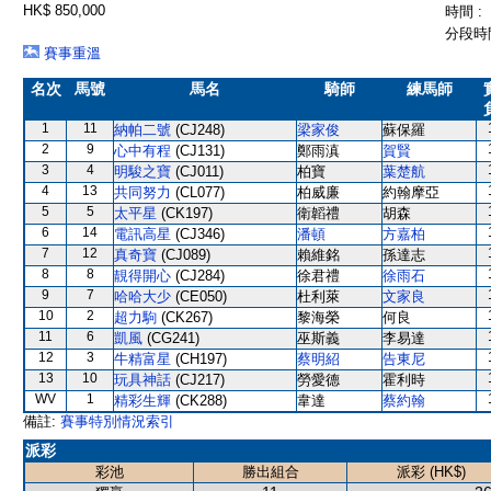
HK$ 850,000
時間 :
分段時間
賽事重溫
名次
馬號
馬名
騎師
練馬師
1
11
納帕二號
(CJ248)
梁家俊
蘇保羅
2
9
心中有程
(CJ131)
鄭雨滇
賀賢
3
4
明駿之寶
(CJ011)
柏寶
葉楚航
4
13
共同努力
(CL077)
柏威廉
約翰摩亞
5
5
太平星
(CK197)
衛韜禮
胡森
6
14
電訊高星
(CJ346)
潘頓
方嘉柏
7
12
真奇寶
(CJ089)
賴維銘
孫達志
8
8
靚得開心
(CJ284)
徐君禮
徐雨石
9
7
哈哈大少
(CE050)
杜利萊
文家良
10
2
超力駒
(CK267)
黎海榮
何良
11
6
凱風
(CG241)
巫斯義
李易達
12
3
牛精富星
(CH197)
蔡明紹
告東尼
13
10
玩具神話
(CJ217)
勞愛德
霍利時
WV
1
精彩生輝
(CK288)
韋達
蔡約翰
備註:
賽事特別情況索引
派彩
彩池
勝出組合
派彩 (HK$)