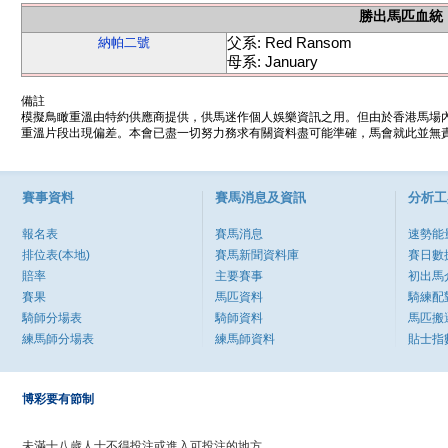
勝出馬匹血統
父系: Red Ransom
納帕二號
母系: January
備註
模擬鳥瞰重溫由特約供應商提供，供馬迷作個人娛樂資訊之用。但由於香港馬場
重溫片段出現偏差。本會已盡一切努力務求有關資料盡可能準確，馬會就此並無責
賽事資料
賽馬消息及資訊
分析工
報名表
賽馬消息
速勢能
排位表(本地)
賽馬新聞資料庫
賽日數
賠率
主要賽事
初出馬
賽果
馬匹資料
騎練配
騎師分場表
騎師資料
馬匹搬
練馬師分場表
練馬師資料
貼士指
博彩要有節制
未滿十八歲人士不得投注或進入可投注的地方。