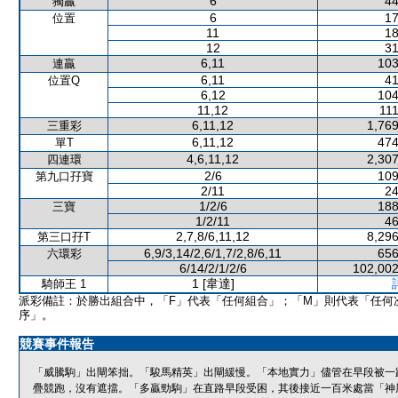
6
44
獨贏
6
17
位置
11
18
12
31
6,11
103
連贏
6,11
41
位置Q
6,12
104
11,12
111
6,11,12
1,769
三重彩
6,11,12
474
單T
4,6,11,12
2,307
四連環
2/6
109
第九口孖寶
2/11
24
1/2/6
188
三寶
1/2/11
46
2,7,8/6,11,12
8,296
第三口孖T
6,9/3,14/2,6/1,7/2,8/6,11
656
六環彩
6/14/2/1/2/6
102,002
1 [韋達]
騎師王 1
派彩備註：於勝出組合中，「F」代表「任何組合」；「M」則代表「任何
序」。
競賽事件報告
「威騰駒」出閘笨拙。「駿馬精英」出閘緩慢。「本地實力」儘管在早段被一
疊競跑，沒有遮擋。「多贏勁駒」在直路早段受困，其後接近一百米處當「神