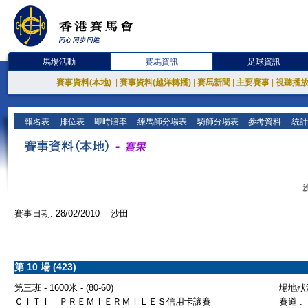
馬場活動
賽馬資訊
足球資訊
賽事資料(本地)
|
賽事資料(越洋轉播)
|
賽馬新聞
|
主要賽事
|
視聽播
報名表
排位表
即時賠率
練馬師分場表
騎師分場表
參考資料
統計
賽事日期: 28/02/2010 沙田
第 10 場 (423)
第三班 - 1600米 - (80-60)
場地狀況
ＣＩＴＩ ＰＲＥＭＩＥＲＭＩＬＥＳ信用卡讓賽
賽道 :