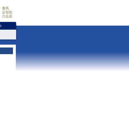
賽馬
足智彩
六合彩
少