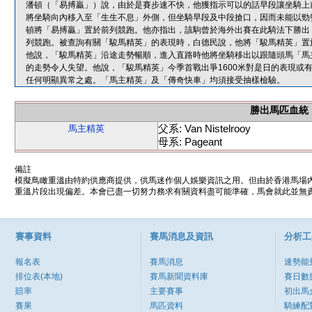
潘頓（「易搏贏」）說，由於是賽步速不快，他獲指示可以的話早段讓坐騎上
將坐騎向內移入至「生生不息」外側，但坐騎早段及中段搶口，因而未能以勁
頓將「易搏贏」置於前列競跑。他亦指出，該駒曾於海外出賽在此騎法下勝出
列競跑。被查詢有關「駿馬精英」的表現時，白德民說，他將「駿馬精英」置
他說，「駿馬精英」沿途走勢暢順，進入直路時他將坐騎移出以跟隨頭馬「馬
的走勢令人失望。他說，「駿馬精英」今季首戰出爭1600米對是日的表現或
任何明顯異常之處。「馬主精英」及「傳奇快車」均須接受抽樣檢驗。
勝出馬匹血統
父系: Van Nistelrooy
馬主精英
母系: Pageant
備註
模擬鳥瞰重溫由特約供應商提供，供馬迷作個人娛樂資訊之用。但由於香港馬場
重溫片段出現偏差。本會已盡一切努力務求有關資料盡可能準確，馬會就此並無責
賽事資料
賽馬消息及資訊
分析工
報名表
賽馬消息
速勢能
排位表(本地)
賽馬新聞資料庫
賽日數
賠率
主要賽事
初出馬
賽果
馬匹資料
騎練配