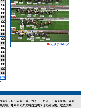
.00
.50
.50
.00
.00
.00
.00
.00
.00
.00
.00
沿途走勢評述
.50
.00
.00
.00
.00
.00
.00
詳情
次
路催策，但仍未能加速。過了一千米處，「傳奇快車」在外
風先驅」略為向內斜跑時自該駒內側向外移出。被查詢時，