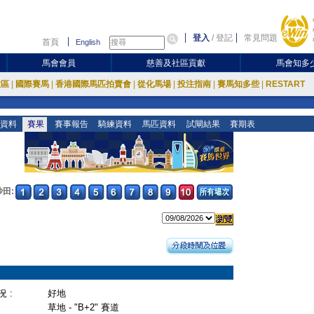
登入
/
登記
常見問題
首頁
English
馬會會員
慈善及社區貢獻
馬會知多
放區
|
國際賽馬
|
香港國際馬匹拍賣會
|
從化馬場
|
投注指南
|
賽馬知多些
|
RESTART
資料
賽果
賽事報告
騎練資料
馬匹資料
試閘結果
賽期表
沙田:
 :
好地
草地 - "B+2" 賽道