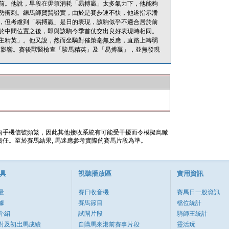
前。他說，早段在毋須消耗「易搏贏」太多氣力下，他能夠
勢衝刺。練馬師賀賢證實，由於是賽步速不快，他遂指示潘
，但考慮到「易搏贏」是日的表現，該駒似乎不適合居於前
於中間位置之後，即與該駒今季首仗交出良好表現時相同。
主精英」。他又說，然而坐騎對催策毫無反應，直路上轉弱
有影響。賽後獸醫檢查「駿馬精英」及「易搏贏」，並無發現
內手機信號頻繁，因此其他接收系統有可能受干擾而令模擬鳥瞰
任。至於賽馬結果, 馬迷應參考實際的賽馬片段為準。
具
視聽播放區
實用資訊
量
賽日收音機
賽馬日一般資訊
據
賽馬節目
檔位統計
介紹
試閘片段
騎師王統計
對及初岀馬成績
自購馬來港前賽事片段
靈活玩