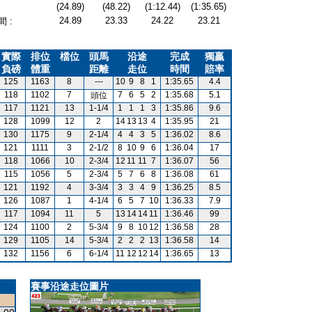
(24.89)
(48.22)
(1:12.44)
(1:35.65)
24.89
23.33
24.22
23.21
 :
實際
排位
檔位
頭馬
沿途
完成
獨贏
負磅
體重
距離
走位
時間
賠率
125
1163
8
---
10
9
8
1
1:35.65
4.4
118
1102
7
7
6
5
2
1:35.68
5.1
頭位
117
1121
13
1-1/4
1
1
1
3
1:35.86
9.6
128
1099
12
2
14
13
13
4
1:35.95
21
130
1175
9
2-1/4
4
4
3
5
1:36.02
8.6
121
1111
3
2-1/2
8
10
9
6
1:36.04
17
118
1066
10
2-3/4
12
11
11
7
1:36.07
56
115
1056
5
2-3/4
5
7
6
8
1:36.08
61
121
1192
4
3-3/4
3
3
4
9
1:36.25
8.5
126
1087
1
4-1/4
6
5
7
10
1:36.33
7.9
117
1094
11
5
13
14
14
11
1:36.46
99
124
1100
2
5-3/4
9
8
10
12
1:36.58
28
129
1105
14
5-3/4
2
2
2
13
1:36.58
14
132
1156
6
6-1/4
11
12
12
14
1:36.65
13
賽事沿途走位圖片