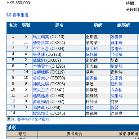
HK$ 850,000
時間 :
分段時間
賽事重溫
名次
馬號
馬名
騎師
練馬師
1
6
馬主精英
(CJ210)
巫斯義
鄭俊偉
2
11
傳奇快車
(CK224)
黎海榮
姚本輝
3
12
生生不息
(CL004)
蔡明紹
徐雨石
4
4
好芝味
(CG173)
蘇銘倫
呂健威
5
2
威騰駒
(CK087)
衛韜禮
胡森
6
7
本地實力
(CH296)
王志偉
葉楚航
7
14
金獅猛將
(CK119)
卓利
霍利時
8
10
哈哈大少
(CE050)
梁家俊
文家良
9
9
神風先驅
(CK305)
韋達
蔡約翰
10
5
寶貝王子
(CJ341)
郭爾達
方嘉柏
11
13
越戰越勇
(CL080)
賴維銘
沈集成
12
8
多贏勁駒
(CL097)
杜利萊
何良
13
3
易搏贏
(CL048)
潘頓
賀賢
14
1
駿馬精英
(CK145)
白德民
約翰摩亞
備註:
賽事特別情況索引
派彩
彩池
勝出組合
派彩 (HK$)