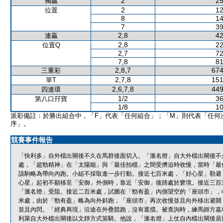
2
25
獨贏
2
12
位置
8
14
7
39
2,8
42
連贏
2,8
22
位置Q
2,7
72
7,8
81
2,8,7
674
三重彩
2,7,8
151
單T
2,6,7,8
449
四連環
1/2
36
第八口孖寶
1/8
10
派彩備註：於勝出組合中，「F」代表「任何組合」；「M」則代表「任何
序」。
競賽事件報告
「快利多」自外檔出閘後不久在馬群後面切入。「滙名燈」自大外檔出閘後不
處，「超勁精神」在「太陽能」與「最佳拍檔」之間受擠迫時收慢，當時「最
該駒略為帶向內跑。小組不採取進一步行動。接近七百米處，「好心星」勒避
心星」起初不願移至「安御」外側時，靠近「安御」後蹄處於窘境。接近三百
「滙名燈」受阻。接近二百米處，試圖在「勁有盈」內側望空的「座頭市」，
米處，由於「勁有盈」略為向外斜跑，「座頭市」再次收慢並且向外移出避開
並且內閃。「經典再現」沿途在外疊競跑，沒有遮擋。被查詢時，練馬師方嘉柏
利萊自大外檔出閘後以文靜方式策騎。他說，「滙名燈」上仗自內檔出閘後居