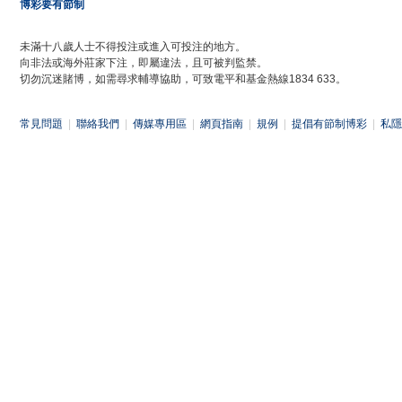
博彩要有節制
未滿十八歲人士不得投注或進入可投注的地方。
向非法或海外莊家下注，即屬違法，且可被判監禁。
切勿沉迷賭博，如需尋求輔導協助，可致電平和基金熱線1834 633。
常見問題
|
聯絡我們
|
傳媒專用區
|
網頁指南
|
規例
|
提倡有節制博彩
|
私隱