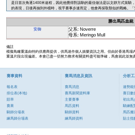
是日首次角逐1400米途程，因此他覺得對該駒的最佳做法是以文靜方式策騎
的表現，日後再抽到外檔時，視乎賽事步速而定，他會再採取類似的戰略。「
勝出馬匹血統
父系: Noverre
安御
母系: Meringo Mull
備註
模擬鳥瞰重溫由特約供應商提供，供馬迷作個人娛樂資訊之用。但由於香港馬場
重溫片段出現偏差。本會已盡一切努力務求有關資料盡可能準確，馬會就此並無責
賽事資料
賽馬消息及資訊
分析工
報名表
賽馬消息
速勢能
排位表(本地)
賽馬新聞資料庫
賽日數
賠率
主要賽事
初出馬
賽果
馬匹資料
騎練配
騎師分場表
騎師資料
馬匹搬
練馬師分場表
練馬師資料
貼士指