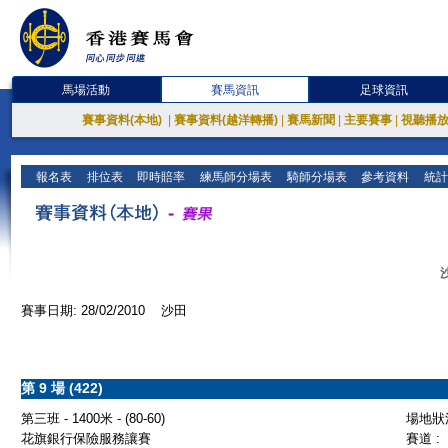
馬場活動
賽馬資訊
足球資訊
賽事資料(本地)
|
賽事資料(越洋轉播)
|
賽馬新聞
|
主要賽事
|
視聽播
報名表
排位表
即時賠率
練馬師分場表
騎師分場表
參考資料
統計
賽事日期: 28/02/2010 沙田
第 9 場 (422)
第三班 - 1400米 - (80-60)
場地狀況
花旗銀行保險服務讓賽
賽道 :