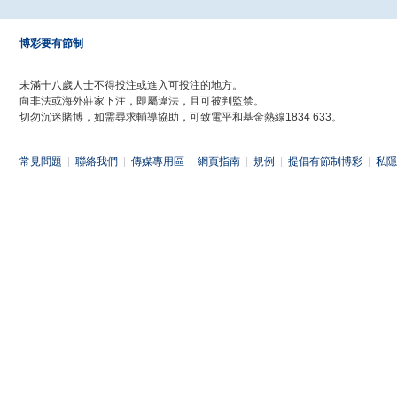
博彩要有節制
未滿十八歲人士不得投注或進入可投注的地方。
向非法或海外莊家下注，即屬違法，且可被判監禁。
切勿沉迷賭博，如需尋求輔導協助，可致電平和基金熱線1834 633。
常見問題
|
聯絡我們
|
傳媒專用區
|
網頁指南
|
規例
|
提倡有節制博彩
|
私隱