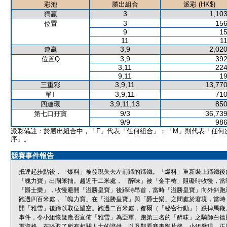
彩池
勝出組合
派彩 (HK$)
3
1,103
獨贏
3
156
位置
9
15
11
11
3,9
2,020
連贏
3,9
392
位置Q
3,11
224
9,11
19
3,9,11
13,770
三重彩
3,9,11
710
單T
3,9,11,13
850
四連環
9/3
36,739
第七口孖寶
9/9
986
派彩備註：於勝出組合中，「F」代表「任何組合」；「M」則代表「任何
序」。
競賽事件報告
抵達起步點後，「爆料」被發現失去左前蹄的蹄鐵。「爆料」重新裝上蹄鐵後
「魄力寶」出閘笨拙。趨近千二米處，「醉味」被「金手槍」阻礙時收慢，當
「爵士樂」，收慢避開「溢勝皇寶」後蹄時昂首，當時「溢勝皇寶」向外斜跑
跑過四百米處，「魄力寶」在「溢勝皇寶」與「爵士樂」之間處於窘境，當時
開「雅雪」後蹄以取位望空。跑過二百米處，都爾（「秘密行動」）跌掉馬鞭
事件，令小組懷疑應否宣佈「雅雪」為亞軍。跑第三名的「醉味」之騎師白德
軍資格。在聆取了所有相關人士的證供，以及觀看賽事影片後，小組發現，正