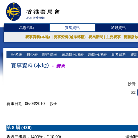
馬場活動
賽馬資訊
足球資訊
賽事資料(本地)
|
賽事資料(越洋轉播)
|
賽馬新聞
|
主要賽事
|
視聽播
報名表
排位表
即時賠率
練馬師分場表
騎師分場表
參考資料
統計
沙田:
S1:
賽事日期: 06/03/2010 沙田
第 8 場 (439)
香港三級賽 - 1400米 - (110-90)
場地狀況