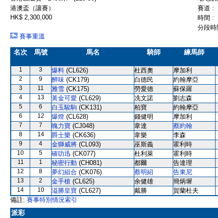
港澳盃（讓賽）
賽道 :
HK$ 2,300,000
時間 :
分段時間
賽事重溫
名次
馬號
馬名
騎師
練馬師
1
3
爆料
(CL626)
杜西奧
摩加利
2
9
醉味
(CK179)
白德民
約翰摩亞
3
11
雅雪
(CK175)
勞愛德
蘇保羅
4
13
黃金可愛
(CL629)
冼文諾
劉志森
5
6
白玉駿駒
(CK131)
柏寶
約翰摩亞
6
12
爆燈
(CL628)
錢健明
摩加利
7
7
魄力寶
(CJ048)
韋達
蔡約翰
8
14
爵士樂
(CK636)
韋樂
李森
9
4
金獅威將
(CL093)
巫斯義
霍利時
10
5
確叻迅
(CK077)
杜利萊
霍利時
11
1
秘密行動
(CH081)
都爾
告達理
12
8
夢幻組合
(CK076)
蔡明紹
告東尼
13
2
金手槍
(CL625)
余健雄
簡炳墀
14
10
溢勝皇寶
(CL627)
戴勝
賀蘭杜夫
備註:
賽事特別情況索引
派彩