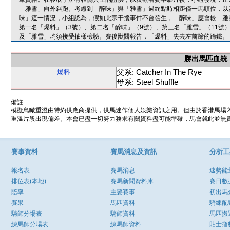
「雅雪」向外斜跑。考慮到「醉味」與「雅雪」過終點時相距僅一馬頭位，以
味」這一情況，小組認為，假如此宗干擾事件不曾發生，「醉味」應會較「雅
第一名「爆料」（3號）、第二名「醉味」（9號）、第三名「雅雪」（11號
及「雅雪」均須接受抽樣檢驗。賽後獸醫報告，「爆料」失去左前蹄的蹄鐵。
勝出馬匹血統
父系: Catcher In The Rye
爆料
母系: Steel Shuffle
備註
模擬鳥瞰重溫由特約供應商提供，供馬迷作個人娛樂資訊之用。但由於香港馬場
重溫片段出現偏差。本會已盡一切努力務求有關資料盡可能準確，馬會就此並無責
賽事資料
賽馬消息及資訊
分析工
報名表
賽馬消息
速勢能
排位表(本地)
賽馬新聞資料庫
賽日數
賠率
主要賽事
初出馬
賽果
馬匹資料
騎練配
騎師分場表
騎師資料
馬匹搬
練馬師分場表
練馬師資料
貼士指