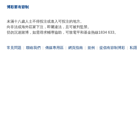
博彩要有節制
未滿十八歲人士不得投注或進入可投注的地方。
向非法或海外莊家下注，即屬違法，且可被判監禁。
切勿沉迷賭博，如需尋求輔導協助，可致電平和基金熱線1834 633。
常見問題
|
聯絡我們
|
傳媒專用區
|
網頁指南
|
規例
|
提倡有節制博彩
|
私隱