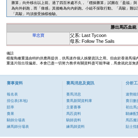
勝算」向外移出以上前。過了四百米處不久，「穩操勝算」試圖在「盈福」與
為向外斜跑，而「偉感」其後略為向內斜跑。小組不採取行動。「高駿」難以
「高駿」均須接受抽樣檢驗。
勝出馬匹血統
父系: Last Tycoon
華忠寶
母系: Follow The Sails
備註
模擬鳥瞰重溫由特約供應商提供，供馬迷作個人娛樂資訊之用。但由於香港馬場
重溫片段出現偏差。本會已盡一切努力務求有關資料盡可能準確，馬會就此並無責
賽事資料
賽馬消息及資訊
分析工
報名表
賽馬消息
速勢能
排位表(本地)
賽馬新聞資料庫
賽日數
賠率
主要賽事
初出馬
賽果
馬匹資料
騎練配
騎師分場表
騎師資料
馬匹搬
練馬師分場表
練馬師資料
貼士指