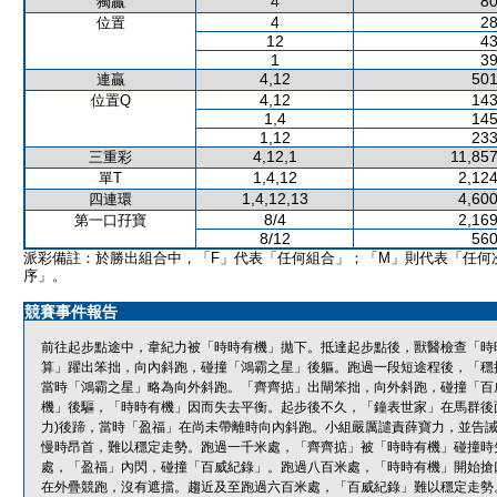
4
80
獨贏
4
28
位置
12
43
1
39
4,12
501
連贏
4,12
143
位置Q
1,4
145
1,12
233
4,12,1
11,857
三重彩
1,4,12
2,124
單T
1,4,12,13
4,600
四連環
8/4
2,169
第一口孖寶
8/12
560
派彩備註：於勝出組合中，「F」代表「任何組合」；「M」則代表「任何
序」。
競賽事件報告
前往起步點途中，韋紀力被「時時有機」拋下。抵達起步點後，獸醫檢查「時
算」躍出笨拙，向內斜跑，碰撞「鴻霸之星」後軀。跑過一段短途程後，「穩
當時「鴻霸之星」略為向外斜跑。「齊齊掂」出閘笨拙，向外斜跑，碰撞「百
機」後驅，「時時有機」因而失去平衡。起步後不久，「鐘表世家」在馬群後
力)後蹄，當時「盈福」在尚未帶離時向內斜跑。小組嚴厲譴責薛寶力，並告
慢時昂首，難以穩定走勢。跑過一千米處，「齊齊掂」被「時時有機」碰撞時
處，「盈福」內閃，碰撞「百威紀錄」。跑過八百米處，「時時有機」開始搶
在外疊競跑，沒有遮擋。趨近及至跑過六百米處，「百威紀錄」難以穩定走勢