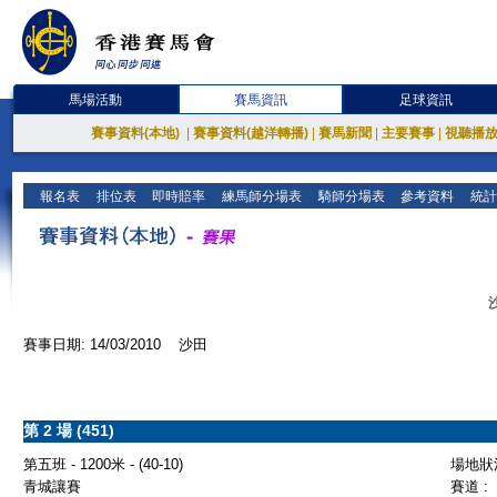
馬場活動
賽馬資訊
足球資訊
賽事資料(本地)
|
賽事資料(越洋轉播)
|
賽馬新聞
|
主要賽事
|
視聽播
報名表
排位表
即時賠率
練馬師分場表
騎師分場表
參考資料
統計
賽事日期: 14/03/2010 沙田
第 2 場 (451)
第五班 - 1200米 - (40-10)
場地狀況
青城讓賽
賽道 :