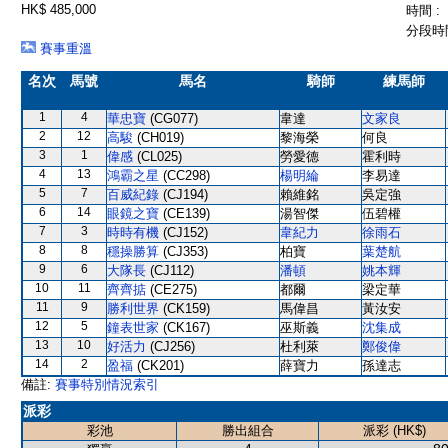
HK$ 485,000
時間 :
分段時間
賽事重溫
名次
馬號
馬名
騎師
練馬師
1
4
華忠寶
(CG077)
韋達
文家良
2
12
高駿
(CH019)
黎海榮
何良
3
1
偉感
(CL025)
勞愛德
霍利時
4
13
鴻霸之星
(CC298)
楊明綸
李易達
5
7
百威紀錄
(CJ194)
賴維銘
吳定強
6
14
眼鏡之寶
(CE139)
湯智傑
伍碧權
7
3
時時有機
(CJ152)
韋紀力
徐雨石
8
8
穩操勝算
(CJ353)
柏寶
葉楚航
9
6
大隊長
(CJ112)
潘頓
姚本輝
10
11
齊齊掂
(CE275)
都爾
梁定華
11
9
勝利世界
(CK159)
馬偉昌
黃汝安
12
5
鐘表世家
(CK167)
巫斯義
沈集成
13
10
好活力
(CJ256)
杜利萊
鄭俊偉
14
2
盈福
(CK201)
薛寶力
孫達志
備註:
賽事特別情況索引
派彩
彩池
勝出組合
派彩 (HK$)