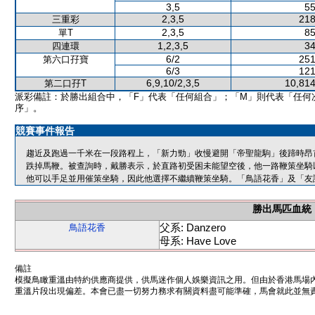
3,5
55
2,3,5
218
三重彩
2,3,5
85
單T
1,2,3,5
34
四連環
6/2
251
第六口孖寶
6/3
121
6,9,10/2,3,5
10,814
第二口孖T
派彩備註：於勝出組合中，「F」代表「任何組合」；「M」則代表「任何
序」。
競賽事件報告
趨近及跑過一千米在一段路程上，「新力勁」收慢避開「帝聖龍駒」後蹄時昂首
跌掉馬鞭。被查詢時，戴勝表示，於直路初受困未能望空後，他一路鞭策坐騎
他可以手足並用催策坐騎，因此他選擇不繼續鞭策坐騎。「鳥語花香」及「友
勝出馬匹血統
父系: Danzero
鳥語花香
母系: Have Love
備註
模擬鳥瞰重溫由特約供應商提供，供馬迷作個人娛樂資訊之用。但由於香港馬場
重溫片段出現偏差。本會已盡一切努力務求有關資料盡可能準確，馬會就此並無責