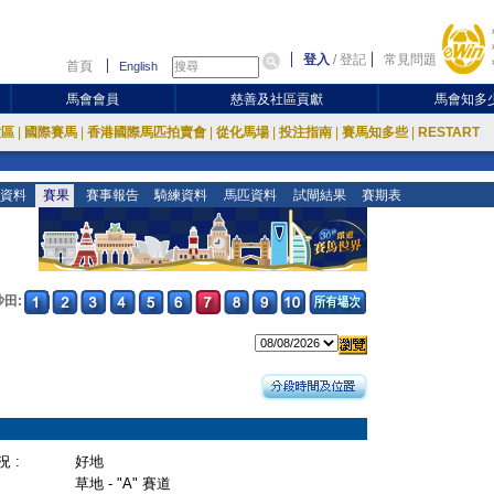
登入
/
登記
常見問題
首頁
English
馬會會員
慈善及社區貢獻
馬會知多
放區
|
國際賽馬
|
香港國際馬匹拍賣會
|
從化馬場
|
投注指南
|
賽馬知多些
|
RESTART
資料
賽果
賽事報告
騎練資料
馬匹資料
試閘結果
賽期表
沙田:
 :
好地
草地 - "A" 賽道