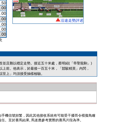
.50
.00
.00
.00
沿途走勢評述
.00
.00
.00
次
並且難以穩定走勢。接近五十米處，蔡明紹(「帝聖龍駒」)
以上前。他表示，於最後一百五十米，「競駿精英」內閃，
誼至上」均須接受抽樣檢驗。
內手機信號頻繁，因此其他接收系統有可能受干擾而令模擬鳥瞰
任。至於賽馬結果, 馬迷應參考實際的賽馬片段為準。