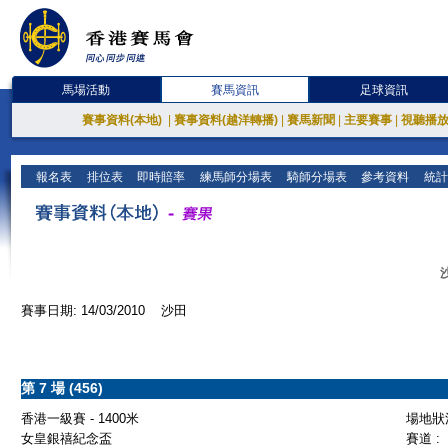
馬場活動
賽馬資訊
足球資訊
賽事資料(本地)
|
賽事資料(越洋轉播)
|
賽馬新聞
|
主要賽事
|
視聽播
報名表
排位表
即時賠率
練馬師分場表
騎師分場表
參考資料
統計
賽事日期: 14/03/2010 沙田
第 7 場 (456)
香港一級賽 - 1400米
場地狀況
女皇銀禧紀念盃
賽道 :