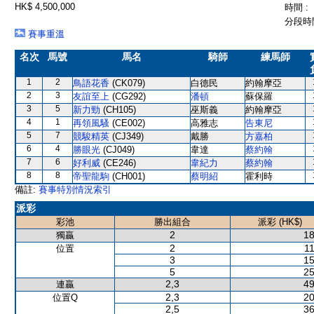
HK$ 4,500,000
時間 :
分段時間
賽事重溫
名次
馬號
馬名
騎師
練馬師
1
2
鳥語花香
(CK079)
白德民
約翰摩亞
2
3
友誼至上
(CG292)
潘頓
蘇保羅
3
5
新力勁
(CH105)
巫斯義
約翰摩亞
4
1
再領風騷
(CE002)
高雅志
告東尼
5
7
競駿精英
(CJ349)
戴勝
方嘉柏
6
4
勝眼光
(CJ049)
韋達
蔡約翰
7
6
好利威
(CE246)
韋紀力
蔡約翰
8
8
帝聖龍駒
(CH001)
蔡明紹
霍利時
備註:
賽事特別情況索引
派彩
彩池
勝出組合
派彩 (HK$)
2
18
獨贏
2
11
位置
3
15
5
25
2,3
49
連贏
2,3
20
位置Q
2,5
36