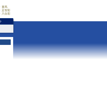
賽馬
足智彩
六合彩
少