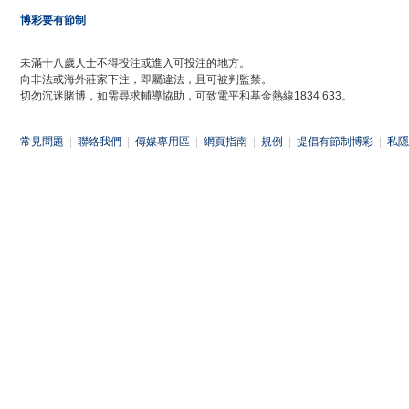
博彩要有節制
未滿十八歲人士不得投注或進入可投注的地方。
向非法或海外莊家下注，即屬違法，且可被判監禁。
切勿沉迷賭博，如需尋求輔導協助，可致電平和基金熱線1834 633。
常見問題
|
聯絡我們
|
傳媒專用區
|
網頁指南
|
規例
|
提倡有節制博彩
|
私隱