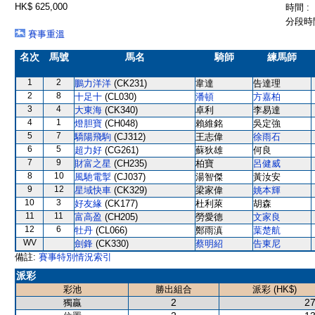
HK$ 625,000
時間 :
分段時間
賽事重溫
名次
馬號
馬名
騎師
練馬師
1
2
鵬力洋洋
(CK231)
韋達
告達理
2
8
十足十
(CL030)
潘頓
方嘉柏
3
4
大東海
(CK340)
卓利
李易達
4
1
燈胆寶
(CH048)
賴維銘
吳定強
5
7
驕陽飛駒
(CJ312)
王志偉
徐雨石
6
5
超力好
(CG261)
蘇狄雄
何良
7
9
財富之星
(CH235)
柏寶
呂健威
8
10
風馳電掣
(CJ037)
湯智傑
黃汝安
9
12
星域快車
(CK329)
梁家偉
姚本輝
10
3
好友緣
(CK177)
杜利萊
胡森
11
11
富高盈
(CH205)
勞愛德
文家良
12
6
牡丹
(CL066)
鄭雨滇
葉楚航
WV
劍鋒
(CK330)
蔡明紹
告東尼
備註:
賽事特別情況索引
派彩
彩池
勝出組合
派彩 (HK$)
2
27
獨贏