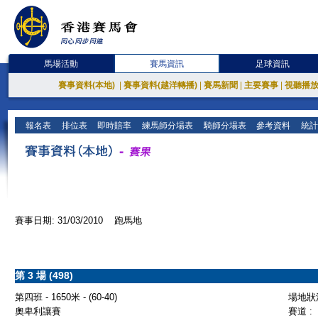
馬場活動
賽馬資訊
足球資訊
賽事資料(本地)
|
賽事資料(越洋轉播)
|
賽馬新聞
|
主要賽事
|
視聽播
報名表
排位表
即時賠率
練馬師分場表
騎師分場表
參考資料
統計
賽事日期: 31/03/2010 跑馬地
第 3 場 (498)
第四班 - 1650米 - (60-40)
場地狀況
奧卑利讓賽
賽道 :