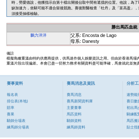
時，勞愛德說，他獲指示自第十檔出閘後佔取中間有遮擋的位置。他說，為了
缺加速力，坐騎可能不適合留後競跑。賽後獸醫檢查「牡丹」及「富高盈」，
須接受抽樣檢驗。
勝出馬匹血統
父系: Encosta de Lago
鵬力洋洋
母系: Danesty
備註
模擬鳥瞰重溫由特約供應商提供，供馬迷作個人娛樂資訊之用。但由於香港馬場
重溫片段出現偏差。本會已盡一切努力務求有關資料盡可能準確，馬會就此並無責
賽事資料
賽馬消息及資訊
分析工
報名表
賽馬消息
速勢能
排位表(本地)
賽馬新聞資料庫
賽日數
賠率
主要賽事
初出馬
賽果
馬匹資料
騎練配
騎師分場表
騎師資料
馬匹搬
練馬師分場表
練馬師資料
貼士指