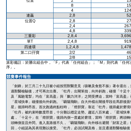
2
13
位置
8
15
4
124
2,8
52
連贏
2,8
27
位置Q
2,4
267
4,8
339
2,8,4
3,696
三重彩
2,4,8
919
單T
1,2,4,8
1,478
四連環
2/2
46
第二口孖寶
2/8
15
派彩備註：於勝出組合中，「F」代表「任何組合」；「M」則代表「任何
序」。
競賽事件報告
「劍鋒」於三月二十九日被小組按照獸醫意見（咳嗽及食慾不振）著令退出，
過獸醫檢驗後，才可再次出賽。「牡丹」出閘笨拙，向外斜跑，碰撞「十足十
及「風馳電掣」均在「富高盈」與「鵬力洋洋」之間受擠迫，當時「富高盈」
「星域快車」碰撞後向外斜跑。「驕陽飛駒」自大外檔出閘後早段在馬群後面
星」後蹄時昂首。首次跑過終點柱時，「燈胆寶」靠近「牡丹」後蹄處於窘境
「牡丹」被約束時數度昂首，十分難以穩定走勢。趨近八百米處，「星域快車
處，「十足十」在「燈胆寶」後蹄內側一度處於窘境，當時「燈胆寶」將頭轉
頭轉側並且外閃。進入直路後不久，「驕陽飛駒」向外移出避開「財富之星」
回，小組認為其表現難以接受。「牡丹」必須試閘及格，並且通過獸醫檢驗後