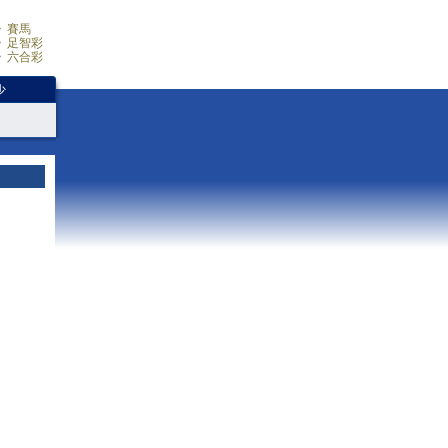
賽馬
足智彩
六合彩
少