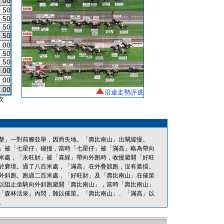
.00
.50
.50
.50
.50
.00
.50
.50
.00
.00
.00
沿途走勢評述
次
擊」一對前腳並舉，因而失地。「壽比南山」出閘緩慢。
」被「七星仔」碰撞，當時「七星仔」被「滿高」略為帶向
米處，「永旺財」被「喜綵」帶向外跑時，收慢避開「好旺
於窘境。過了八百米處，「滿高」在外疊競跑，沒有遮擋。
外斜跑。跑過二百米處，「好旺財」及「壽比南山」在催策
以阻止坐騎向外斜跑避開「壽比南山」，當時「壽比南山」
「森林活泉」內閃，難以催策。「壽比南山」、「滿高」以
。