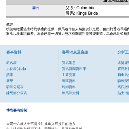
勝出馬匹血統
父系: Colombia
滿高
母系: Kings Bride
備註
模擬鳥瞰重溫由特約供應商提供，供馬迷作個人娛樂資訊之用。但由於香港馬場
重溫片段出現偏差。本會已盡一切努力務求有關資料盡可能準確，馬會就此並無責
賽事資料
賽馬消息及資訊
分析工
報名表
賽馬消息
速勢能
排位表(本地)
賽馬新聞資料庫
賽日數
賠率
主要賽事
初出馬
賽果
馬匹資料
騎練配
騎師分場表
騎師資料
馬匹搬
練馬師分場表
練馬師資料
貼士指
博彩要有節制
未滿十八歲人士不得投注或進入可投注的地方。