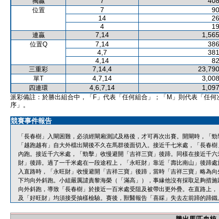
7
408
獨贏
7
90
位置
14
26
4
19
7,14
1,565
連贏
7,14
386
位置Q
4,7
381
4,14
82
7,14,4
23,790
三重彩
4,7,14
3,008
單T
4,6,7,14
1,097
四連環
派彩備註：於勝出組合中，「F」代表「任何組合」；「M」則代表「任何
序」。
競賽事件報告
「長春樹」入閘困難，必須經閘廂測試及格後，才可再次出賽。開閘時，「勁
「越跑越有」自大外檔出閘後不久在馬群後面切入。接近千七米處，「長春樹
內跑。接近千六米處，「勁擊」收慢避開「吉祥三寶」後蹄。同樣在接近千六
財」後蹄。過了一千米處在一段途程上，「永旺財」靠近「壽比南山」後蹄處
入直路時，「永旺財」收慢避開「吉祥三寶」後蹄，當時「吉祥三寶」略為向
下均向外斜跑。小組嚴厲譴責黎海榮（「滿高」），事緣他沒有採取足夠措施
向外斜跑，導致「長春樹」於接近一百米處受阻及被帶出更外疊。在直路上，
及「好旺財」均須接受抽樣檢驗。賽後，獸醫報告「喜綵」失去左前蹄的蹄鐵