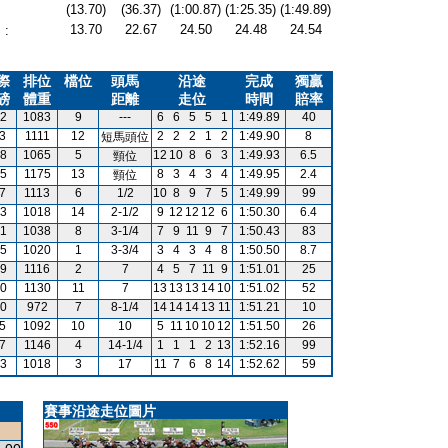
(13.70)
(36.37)
(1:00.87)
(1:25.35)
(1:49.89)
13.70
22.67
24.50
24.48
24.54
:
際
排位
檔位
頭馬
沿途
完成
獨贏
磅
體重
距離
走位
時間
賠率
2
1083
9
---
6
6
5
5
1
1:49.89
40
3
1111
12
2
2
2
1
2
1:49.90
8
短馬頭位
8
1065
5
12
10
8
6
3
1:49.93
6.5
頸位
5
1175
13
8
3
4
3
4
1:49.95
2.4
頸位
7
1113
6
1/2
10
8
9
7
5
1:49.99
99
3
1018
14
2-1/2
9
12
12
12
6
1:50.30
6.4
1
1038
8
3-1/4
7
9
11
9
7
1:50.43
83
5
1020
1
3-3/4
3
4
3
4
8
1:50.50
8.7
9
1116
2
7
4
5
7
11
9
1:51.01
25
0
1130
11
7
13
13
13
14
10
1:51.02
52
0
972
7
8-1/4
14
14
14
13
11
1:51.21
10
5
1092
10
10
5
11
10
10
12
1:51.50
26
7
1146
4
14-1/4
1
1
1
2
13
1:52.16
99
3
1018
3
17
11
7
6
8
14
1:52.62
59
賽事沿途走位圖片