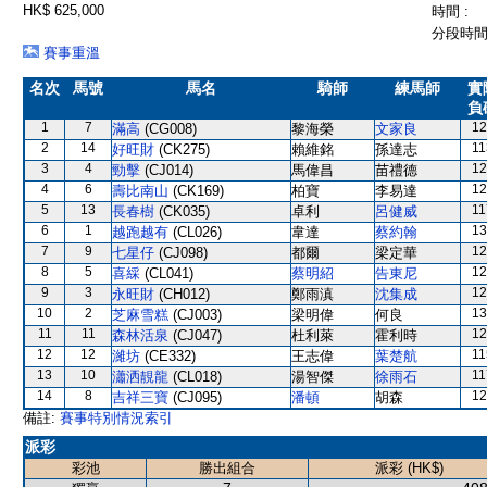
HK$ 625,000
時間 :
分段時間 
賽事重溫
名次
馬號
馬名
騎師
練馬師
實
負
1
7
12
滿高
(CG008)
黎海榮
文家良
2
14
11
好旺財
(CK275)
賴維銘
孫達志
3
4
12
勁擊
(CJ014)
馬偉昌
苗禮德
4
6
12
壽比南山
(CK169)
柏寶
李易達
5
13
11
長春樹
(CK035)
卓利
呂健威
6
1
13
越跑越有
(CL026)
韋達
蔡約翰
7
9
12
七星仔
(CJ098)
都爾
梁定華
8
5
12
喜綵
(CL041)
蔡明紹
告東尼
9
3
12
永旺財
(CH012)
鄭雨滇
沈集成
10
2
13
芝麻雪糕
(CJ003)
梁明偉
何良
11
11
12
森林活泉
(CJ047)
杜利萊
霍利時
12
12
11
濰坊
(CE332)
王志偉
葉楚航
13
10
11
瀟洒靚龍
(CL018)
湯智傑
徐雨石
14
8
12
吉祥三寶
(CJ095)
潘頓
胡森
備註:
賽事特別情況索引
派彩
彩池
勝出組合
派彩 (HK$)