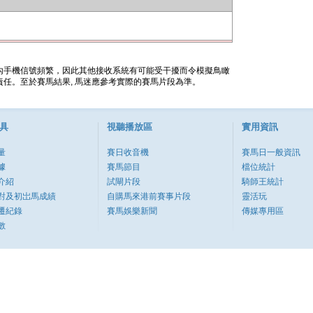
內手機信號頻繁，因此其他接收系統有可能受干擾而令模擬鳥瞰
任。至於賽馬結果, 馬迷應參考實際的賽馬片段為準。
具
視聽播放區
實用資訊
量
賽日收音機
賽馬日一般資訊
據
賽馬節目
檔位統計
介紹
試閘片段
騎師王統計
對及初岀馬成績
自購馬來港前賽事片段
靈活玩
遷紀錄
賽馬娛樂新聞
傳媒專用區
數