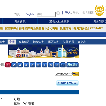
登入
/
登記
常見問題
首頁
English
馬會會員
慈善及社區貢獻
馬會知多
放區
|
國際賽馬
|
香港國際馬匹拍賣會
|
從化馬場
|
投注指南
|
賽馬知多些
|
RESTART
資料
賽果
賽事報告
騎練資料
馬匹資料
試閘結果
賽期表
沙田:
:
好地
草地 - "A" 賽道