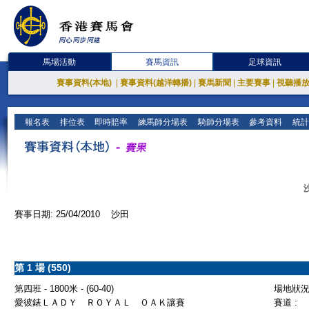
馬場活動
賽馬資訊
足球資訊
賽事資料(本地)
|
賽事資料(越洋轉播)
|
賽馬新聞
|
主要賽事
|
視聽播
報名表
排位表
即時賠率
練馬師分場表
騎師分場表
參考資料
統計
賽事日期: 25/04/2010 沙田
第 1 場 (550)
第四班 - 1800米 - (60-40)
場地狀況 
愛彼錶ＬＡＤＹ ＲＯＹＡＬ ＯＡＫ讓賽
賽道 :