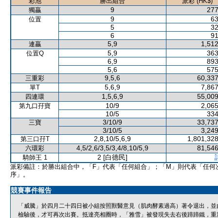
彩池
勝出組合
派彩 (HK$)
9
277
獨贏
9
63
位置
5
32
6
91
5,9
1,512
連贏
5,9
363
位置Q
6,9
893
5,6
575
9,5,6
60,337
三重彩
5,6,9
7,867
單T
1,5,6,9
55,009
四連環
10/9
2,065
第九口孖寶
10/5
334
3/10/9
33,737
三寶
3/10/5
3,249
2,8,10/5,6,9
1,801,328
第三口孖T
4,5/2,6/3,5/3,4/8,10/5,9
81,546
六環彩
2 [白德民]
騎師王 1
派彩備註：於勝出組合中，「F」代表「任何組合」；「M」則代表「任何
序」。
競賽事件報告
「威騰」於四月二十四日被小組按照獸醫意見（肌肉酵素過高）著令退出，並
檢驗後，才可再次出賽。抵達亮相圈時，「雅雪」被發現失去右後蹄蹄鐵，重