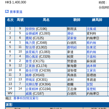
HK$ 1,400,000
時間 :
分段時間
賽事重溫
名次
馬號
馬名
騎師
練馬師
1
9
按得快
(CJ196)
鄭雨滇
沈集成
2
5
金獅威將
(CL093)
潘頓
霍利時
3
6
鷹闖
(CJ125)
梁家俊
約翰摩亞
4
1
魄力寶
(CJ048)
白德民
蔡約翰
5
11
聖法理
(CL002)
蔡明紹
告東尼
6
10
披星戴月
(CL083)
韋達
蔡約翰
7
4
開心風采
(CJ329)
柏寶
方嘉柏
8
2
雅雪
(CK175)
勞愛德
蘇保羅
9
12
正黃旗
(CL174)
黎海榮
姚本輝
10
8
最佳孖寶
(CH239)
湯智傑
文家良
11
3
鐵拳
(CH143)
馬偉昌
苗禮德
12
13
齊喝采
(CK301)
卓利
李易達
13
7
光輝出擊
(CK304)
都爾
賀賢
14
14
企業精神
(CG194)
王志偉
葉楚航
WV
威騰
(CJ187)
白德民
約翰摩亞
備註:
賽事特別情況索引
派彩