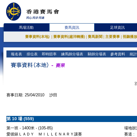
馬場活動
賽馬資訊
足球資訊
賽事資料(本地)
|
賽事資料(越洋轉播)
|
賽馬新聞
|
主要賽事
|
視聽播
報名表
排位表
即時賠率
練馬師分場表
騎師分場表
參考資料
統計
賽事日期: 25/04/2010 沙田
第 10 場 (559)
第一班 - 1400米 - (105-85)
場地狀況
愛彼錶ＬＡＤＹ ＭＩＬＬＥＮＡＲＹ讓賽
賽道 :