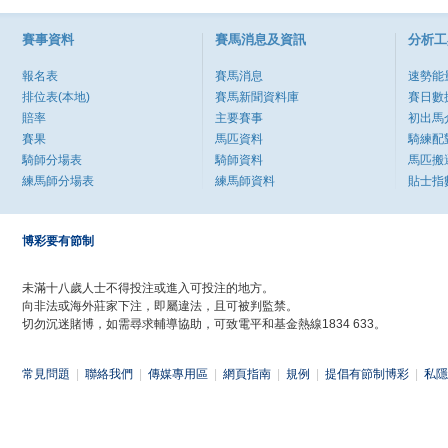
賽事資料
賽馬消息及資訊
分析工
報名表
賽馬消息
速勢能
排位表(本地)
賽馬新聞資料庫
賽日數
賠率
主要賽事
初出馬
賽果
馬匹資料
騎練配
騎師分場表
騎師資料
馬匹搬
練馬師分場表
練馬師資料
貼士指
博彩要有節制
未滿十八歲人士不得投注或進入可投注的地方。
向非法或海外莊家下注，即屬違法，且可被判監禁。
切勿沉迷賭博，如需尋求輔導協助，可致電平和基金熱線1834 633。
常見問題
|
聯絡我們
|
傳媒專用區
|
網頁指南
|
規例
|
提倡有節制博彩
|
私隱