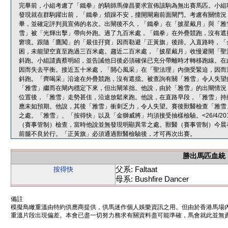
完畢前，小組考慮了「鐵拳」的騎師馬偉昌要求宣佈該駒為無出賽馬匹。小組
發現就在群駒躍出前，「鐵拳」煩躁不安，撞開閘廂前面閘門。考慮有關情況
畢，並確定評判員宣佈的名次。出閘後不久，「鐵拳」在「披星戴月」與「雅
雪」被「光輝出擊」帶向外跑。過了九百米處，「鐵拳」在外疊競跑，沒有遮
窘境。跟隨「鷹闖」的「最佳孖寶」因而勒避「正黃旗」後蹄。入直路時，「
困，未能望空直至跑過三百米處。趨近二百米處，「披星戴月」收慢避開「聖
斜跑。小組譴責蔡明紹，並告誡他日後必須確保已充分帶離時才轉移跑線。在
因而失去平衡。接近五十米處，「開心風采」在「聖法理」內側受緊迫，因而
斜跑。「齊喝采」沿途在外疊競跑，沒有遮擋。被查詢有關「雅雪」令人失望
「雅雪」繼而在閘內穩定下來，但出閘笨拙。他說，由於「雅雪」的出閘情況
位置後，「雅雪」走勢甚佳，沿途放鬆來跑。他說，在直路早段，「雅雪」持
應未如預期。他說，其後「雅雪」衝刺乏力，令人失望。賽後獸醫檢查「雅雪
之處。「雅雪」、「按得快」以及「金獅威將」均須接受抽樣檢驗。<26/4/20
（賽事管制）檢查，當時他說並無發現明顯異常之處。獸醫（賽事管制）今晨
前腿不良於行。「正黃旗」必須通過獸醫檢驗後，才可再次出賽。
勝出馬匹血統
父系: Faltaat
按得快
母系: Bushfire Dancer
備註
模擬鳥瞰重溫由特約供應商提供，供馬迷作個人娛樂資訊之用。但由於香港馬場
重溫片段出現偏差。本會已盡一切努力務求有關資料盡可能準確，馬會就此並無責