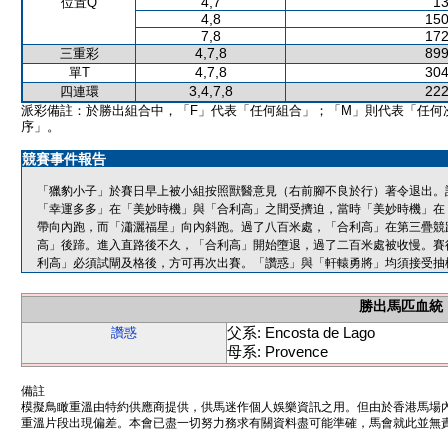
4,7
13
位置Q
4,8
150
7,8
172
4,7,8
899
三重彩
4,7,8
304
單T
3,4,7,8
222
四連環
派彩備註：於勝出組合中，「F」代表「任何組合」；「M」則代表「任何
序」。
競賽事件報告
「獵豹小子」於賽日早上被小組按照獸醫意見（右前腳不良於行）著令退出。
「幸運多多」在「美妙時機」與「合利高」之間受擠迫，當時「美妙時機」在
帶向內跑，而「瀟灑福星」向內斜跑。過了八百米處，「合利高」在第三疊競
高」後蹄。進入直路後不久，「合利高」開始墮退，過了二百米處被收慢。賽
利高」必須試閘及格後，方可再次出賽。「讚惑」與「軒轅勇將」均須接受抽
勝出馬匹血統
父系: Encosta de Lago
讚惑
母系: Provence
備註
模擬鳥瞰重溫由特約供應商提供，供馬迷作個人娛樂資訊之用。但由於香港馬場
重溫片段出現偏差。本會已盡一切努力務求有關資料盡可能準確，馬會就此並無責