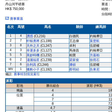
丹山河平磅賽
賽道 :
HK$ 750,000
時間 :
分段時間
賽事重溫
名次
馬號
馬名
騎師
練馬師
1
4
讚惑
(CL216)
白德民
約翰摩亞
2
7
軒轅勇將
(CL199)
王志偉
葉楚航
3
8
天外之天
(CL247)
卓利
伍碧權
4
3
幸運多多
(CL127)
馬偉昌
約翰摩亞
5
5
美妙時機
(CL232)
柏寶
方嘉柏
6
2
瀟灑福星
(CL239)
梁家俊
徐雨石
7
6
合利高
(CL244)
潘頓
伍碧權
WV
1
獵豹小子
(CL192)
蔡明紹
告東尼
備註:
賽事特別情況索引
派彩
彩池
勝出組合
派彩 (HK$)
4
18
獨贏
4
11
位置
7
11
8
72
4,7
29
連贏