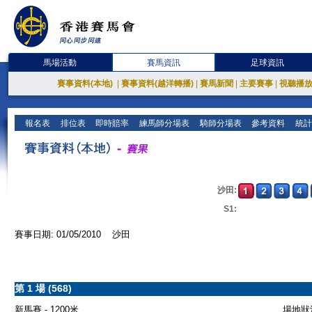
馬場活動
賽馬資訊
足球資訊
賽事資料(本地)
|
賽事資料(越洋轉播)
|
賽馬新聞
|
主要賽事
|
視聽播
報名表
排位表
即時賠率
練馬師分場表
騎師分場表
參考資料
統計
沙田:
S1:
賽事日期: 01/05/2010 沙田
第 1 場 (568)
新馬賽 - 1200米
場地狀況