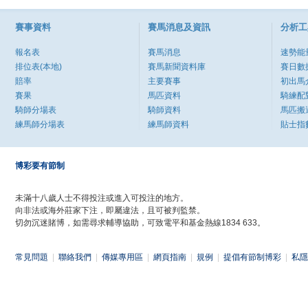
賽事資料
賽馬消息及資訊
分析工
報名表
賽馬消息
速勢能
排位表(本地)
賽馬新聞資料庫
賽日數
賠率
主要賽事
初出馬
賽果
馬匹資料
騎練配
騎師分場表
騎師資料
馬匹搬
練馬師分場表
練馬師資料
貼士指
博彩要有節制
未滿十八歲人士不得投注或進入可投注的地方。
向非法或海外莊家下注，即屬違法，且可被判監禁。
切勿沉迷賭博，如需尋求輔導協助，可致電平和基金熱線1834 633。
常見問題
|
聯絡我們
|
傳媒專用區
|
網頁指南
|
規例
|
提倡有節制博彩
|
私隱