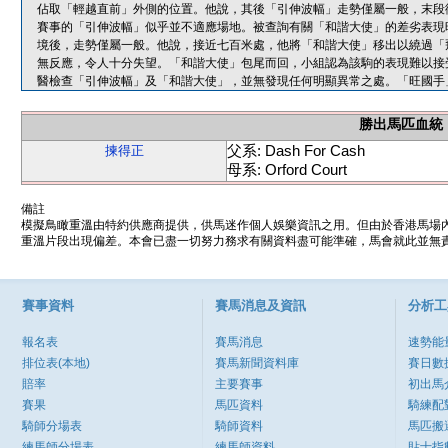
佔取「輕越直前」外側的位置。他說，其後「引伸波幅」走勢僅屬一般，末段
賽事的「引伸波幅」似乎並不適應場地。被查詢有關「和諧大使」的差劣表現
境後，走勢僅屬一般。他說，接近七百米處，他將「和諧大使」移出以繞過「
無反應，令人十分失望。「和諧大使」包尾而回，小組認為該駒的表現難以接
醫檢查「引伸波幅」及「和諧大使」，並無發現任何明顯異常之處。「旺國手
勝出馬匹血統
父系: Dash For Cash
揀得正
母系: Orford Court
備註
模擬鳥瞰重溫由特約供應商提供，供馬迷作個人娛樂資訊之用。但由於香港馬場
重溫片段出現偏差。本會已盡一切努力務求有關資料盡可能準確，馬會就此並無責
賽事資料
賽馬消息及資訊
分析工
報名表
賽馬消息
速勢能
排位表(本地)
賽馬新聞資料庫
賽日數
賠率
主要賽事
初出馬
賽果
馬匹資料
騎練配
騎師分場表
騎師資料
馬匹搬
練馬師分場表
練馬師資料
貼士指