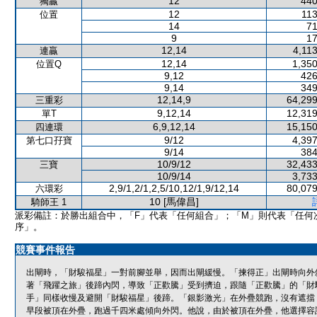
12
440
獨贏
12
113
位置
14
71
9
17
12,14
4,11
連贏
12,14
1,350
位置Q
9,12
426
9,14
349
12,14,9
64,299
三重彩
9,12,14
12,319
單T
6,9,12,14
15,150
四連環
9/12
4,397
第七口孖寶
9/14
384
10/9/12
32,433
三寶
10/9/14
3,733
2,9/1,2/1,2,5/10,12/1,9/12,14
80,079
六環彩
10 [馬偉昌]
騎師王 1
派彩備註：於勝出組合中，「F」代表「任何組合」；「M」則代表「任何
序」。
競賽事件報告
出閘時，「財駿福星」一對前腳並舉，因而出閘緩慢。「揀得正」出閘時向外
著「飛躍之旅」後蹄內閃，導致「正歡騰」受到擠迫，跟隨「正歡騰」的「財
手」同樣收慢及避開「財駿福星」後蹄。「銀影激光」在外疊競跑，沒有遮擋
早段被頂在外疊，跑過千四米處傾向外閃。他說，由於被頂在外疊，他選擇容