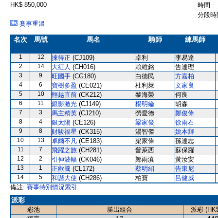
HK$ 850,000
時間 :
分段時間
賽事重溫
名次
馬號
馬名
騎師
練馬師
1
12
揀得正
(CJ109)
卓利
李易達
2
14
大紅人
(CH016)
賴維銘
告達理
3
9
旺國手
(CG180)
白德民
方嘉柏
4
6
寶樹多盈
(CE021)
杜利萊
文家良
5
10
輕越直前
(CK212)
黎海榮
何良
6
11
銀影激光
(CJ149)
楊明綸
胡森
7
3
馬主精英
(CJ210)
勞愛德
鄭俊偉
8
4
銀太陽
(CE126)
梁家俊
徐雨石
9
8
財駿福星
(CK315)
湯智傑
姚本輝
10
13
卓爾不凡
(CE183)
梁家偉
孫達志
11
7
飛躍之旅
(CH281)
普萊西
蘇保羅
12
2
引伸波幅
(CK046)
鄭雨滇
黃汝安
13
1
正歡騰
(CL172)
蔡明紹
告東尼
14
5
和諧大使
(CH286)
柏寶
呂健威
備註:
賽事特別情況索引
派彩
彩池
勝出組合
派彩 (HK$