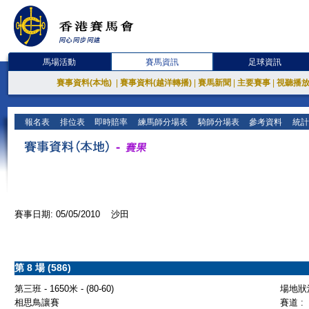
馬場活動
賽馬資訊
足球資訊
賽事資料(本地)
|
賽事資料(越洋轉播)
|
賽馬新聞
|
主要賽事
|
視聽播
報名表
排位表
即時賠率
練馬師分場表
騎師分場表
參考資料
統計
賽事日期: 05/05/2010 沙田
第 8 場 (586)
第三班 - 1650米 - (80-60)
場地狀況
相思鳥讓賽
賽道 :