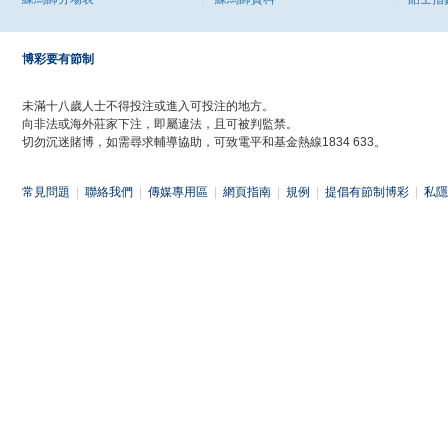
博彩要有節制
未滿十八歲人士不得投注或進入可投注的地方。
向非法或海外莊家下注，即屬違法，且可被判監禁。
切勿沉迷賭博，如需尋求輔導協助，可致電平和基金熱線1834 633。
常見問題
|
聯絡我們
|
傳媒專用區
|
網頁指南
|
規例
|
提倡有節制博彩
|
私隱