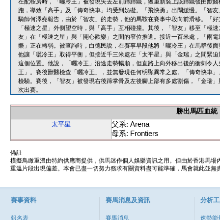
在配鞍房時，「曬冷王」被發現失去左前蹄蹄鐵，獲重新裝上該蹄鐵後由獸醫
跑，導致「高手」及「傳奇快車」均受到妨礙。「飛快勇」出閘緩慢。「智友」
騎師何澤堯報告，由於「智友」的走勢，他的馬鞍在賽事中段向前滑移。「好
「極速之星」外側望空時，與「高手」互相碰撞。其後，「智友」移至「極速
友」在「極速之星」與「開心歡樂」之間的窄位推進。接近一百米處，「雨電
樂」正在轉弱。被查詢時，白德民說，在賽事早段他將「曬冷王」在馬群後面
他讓「曬冷王」取得平衡，但接近千三米處在「太平星」與「金瑞」之間緊迫
這個位置。他說，「曬冷王」沿途走勢暢順，但直路上向外移出後的衝刺令人
王」。賽後獸醫檢查「曬冷王」，並無發現任何明顯異常之處。「傳奇快車」
檢驗。賽後，「智友」被發現右後蹄掌骨及左後腳上部有多處割傷，「金瑞」
次出賽。
勝出馬匹血統
父系: Arena
太平星
母系: Frontiers
備註
模擬鳥瞰重溫由特約供應商提供，供馬迷作個人娛樂資訊之用。但由於香港馬場
重溫片段出現偏差。本會已盡一切努力務求有關資料盡可能準確，馬會就此並無責
賽事資料
賽馬消息及資訊
分析工
報名表
賽馬消息
速勢能