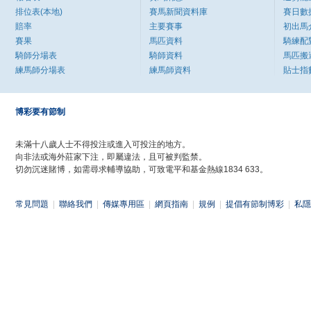
排位表(本地)
賽馬新聞資料庫
賽日數
賠率
主要賽事
初出馬
賽果
馬匹資料
騎練配
騎師分場表
騎師資料
馬匹搬
練馬師分場表
練馬師資料
貼士指
博彩要有節制
未滿十八歲人士不得投注或進入可投注的地方。
向非法或海外莊家下注，即屬違法，且可被判監禁。
切勿沉迷賭博，如需尋求輔導協助，可致電平和基金熱線1834 633。
常見問題
|
聯絡我們
|
傳媒專用區
|
網頁指南
|
規例
|
提倡有節制博彩
|
私隱