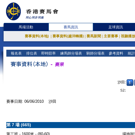
馬場活動
賽馬資訊
足球資訊
賽事資料(本地)
|
賽事資料(越洋轉播)
|
賽馬新聞
|
主要賽事
|
視聽播
報名表
排位表
即時賠率
練馬師分場表
騎師分場表
參考資料
統計
沙田:
S2:
賽事日期: 06/06/2010 沙田
第 7 場 (665)
第三班 - 1600米 - (80-60)
場地狀況