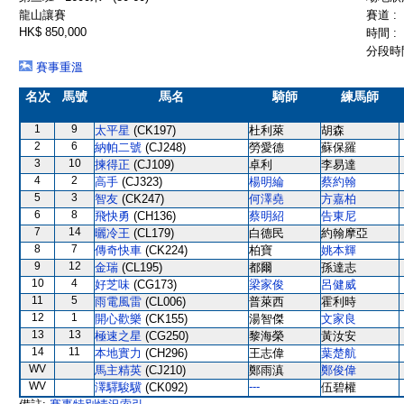
龍山讓賽
賽道 :
HK$ 850,000
時間 :
分段時間
賽事重溫
名次
馬號
馬名
騎師
練馬師
1
9
太平星
(CK197)
杜利萊
胡森
2
6
納帕二號
(CJ248)
勞愛德
蘇保羅
3
10
揀得正
(CJ109)
卓利
李易達
4
2
高手
(CJ323)
楊明綸
蔡約翰
5
3
智友
(CK247)
何澤堯
方嘉柏
6
8
飛快勇
(CH136)
蔡明紹
告東尼
7
14
曬冷王
(CL179)
白德民
約翰摩亞
8
7
傳奇快車
(CK224)
柏寶
姚本輝
9
12
金瑞
(CL195)
都爾
孫達志
10
4
好芝味
(CG173)
梁家俊
呂健威
11
5
雨電風雷
(CL006)
普萊西
霍利時
12
1
開心歡樂
(CK155)
湯智傑
文家良
13
13
極速之星
(CG250)
黎海榮
黃汝安
14
11
本地實力
(CH296)
王志偉
葉楚航
WV
馬主精英
(CJ210)
鄭雨滇
鄭俊偉
WV
---
澤驛駿驥
(CK092)
伍碧權