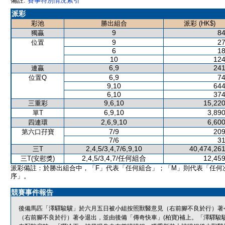
備註:
賽事特別情況索引
派彩
彩池
勝出組合
派彩 (HK$)
9
84
獨贏
9
27
位置
6
18
10
124
6,9
241
連贏
6,9
74
位置Q
9,10
644
6,10
374
9,6,10
15,220
三重彩
6,9,10
3,890
單T
2,6,9,10
6,600
四連環
7/9
209
第六口孖寶
7/6
31
2,4,5/3,4,7/6,9,10
40,474,261
三T
2,4,5/3,4,7/任何組合
12,459
三T(安慰獎)
派彩備註：於勝出組合中，「F」代表「任何組合」；「M」則代表「任何
序」。
競賽事件報告
後備馬匹「澤驛駿驥」於六月五日被小組按照獸醫意見（右前腳不良於行）著
（右前腳不良於行）著令退出，並由後備「傳奇快車」(柏寶)補上。「澤驛駿