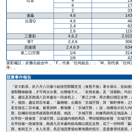
4
19
位置
6
17
2
33
4,6
143
連贏
4,6
46
位置Q
2,4
82
2,6
115
4,6,2
2,022
三重彩
2,4,6
306
單T
2,4,6,9
634
四連環
1/4
314
第二口孖寶
1/6
42
派彩備註：於勝出組合中，「F」代表「任何組合」；「M」則代表「任何
序」。
競賽事件報告
「皆大歡喜」於六月八日被小組按照獸醫意見（食慾不振）著令退出，並由後
過獸醫檢驗後，才可再次出賽。出閘後不久，「友情友義」及「清風駒」均在
首。趨近及至跑過八百米處在一段途程上，「東江少俠」再次難以穩定走勢，
子」後蹄。趨近四百米處，「贏啲啲」企圖在「京城孖寶」與「鄉村傳奇」之
直至接近二百米處。被查詢時，黎海榮（「京城孖寶」）說，他獲指示切入內
寶」貼欄在領放馬後面取得遮擋。他說，「京城孖寶」的練馬師吳定強認為，
在早段一路催策「京城孖寶」以超越內側的馬匹，帶頭後開始收慢「京城孖寶
在早段被一路催策後，跑過九百米處時頗為難以穩定走勢，花了一些時間「贏
寶」衝刺乏力，令人失望。吳定強證實發給黎海榮的指示，是盡量尋找遮擋。