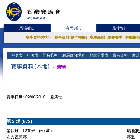
馬場活動
賽馬資訊
足球資訊
賽事資料(本地)
|
賽事資料(越洋轉播)
|
賽馬新聞
|
主要賽事
|
視聽播
報名表
排位表
即時賠率
練馬師分場表
騎師分場表
參考資料
統計
賽事日期: 09/06/2010 跑馬地
第 3 場 (672)
第四班 - 1200米 - (60-40)
場地狀況
布力徑讓賽
賽道 :