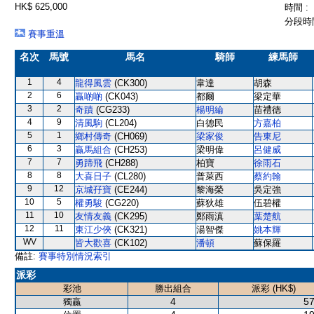
HK$ 625,000
時間 :
分段時間
賽事重溫
名次
馬號
馬名
騎師
練馬師
1
4
龍得風雲
(CK300)
韋達
胡森
2
6
贏啲啲
(CK043)
都爾
梁定華
3
2
奇蹟
(CG233)
楊明綸
苗禮德
4
9
清風駒
(CL204)
白德民
方嘉柏
5
1
鄉村傳奇
(CH069)
梁家俊
告東尼
6
3
贏馬組合
(CH253)
梁明偉
呂健威
7
7
勇蹄飛
(CH288)
柏寶
徐雨石
8
8
大喜日子
(CL280)
普萊西
蔡約翰
9
12
京城孖寶
(CE244)
黎海榮
吳定強
10
5
權勇駿
(CG220)
蘇狄雄
伍碧權
11
10
友情友義
(CK295)
鄭雨滇
葉楚航
12
11
東江少俠
(CK321)
湯智傑
姚本輝
WV
皆大歡喜
(CK102)
潘頓
蘇保羅
備註:
賽事特別情況索引
派彩
彩池
勝出組合
派彩 (HK$)
4
57
獨贏