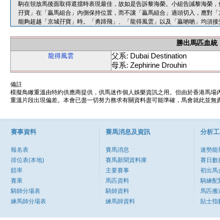
駒在領放馬後面取得遮擋時表現最佳，故如是告訴黎海榮。小組告誡黎海榮，
孖寶」在「贏馬組合」內側保持位置，而不讓「贏馬組合」過頭切入，應對「
能夠超越「京城孖寶」時。「勇蹄飛」、「龍得風雲」以及「贏啲啲」均須接
勝出馬匹血統
父系: Dubai Destination
龍得風雲
母系: Zephirine Drouhin
備註
模擬鳥瞰重溫由特約供應商提供，供馬迷作個人娛樂資訊之用。但由於香港馬場
重溫片段出現偏差。本會已盡一切努力務求有關資料盡可能準確，馬會就此並無責
賽事資料
賽馬消息及資訊
分析工
報名表
賽馬消息
速勢能
排位表(本地)
賽馬新聞資料庫
賽日數
賠率
主要賽事
初出馬
賽果
馬匹資料
騎練配
騎師分場表
騎師資料
馬匹搬
練馬師分場表
練馬師資料
貼士指