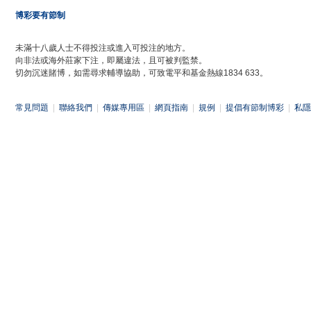
博彩要有節制
未滿十八歲人士不得投注或進入可投注的地方。
向非法或海外莊家下注，即屬違法，且可被判監禁。
切勿沉迷賭博，如需尋求輔導協助，可致電平和基金熱線1834 633。
常見問題
|
聯絡我們
|
傳媒專用區
|
網頁指南
|
規例
|
提倡有節制博彩
|
私隱