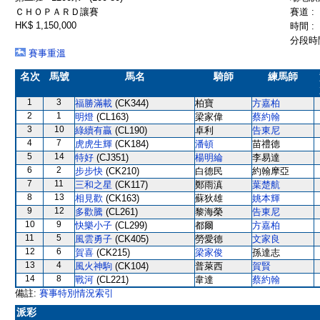
ＣＨＯＰＡＲＤ讓賽
賽道 :
HK$ 1,150,000
時間 :
分段時間
賽事重溫
名次
馬號
馬名
騎師
練馬師
1
3
福勝滿載
(CK344)
柏寶
方嘉柏
2
1
明燈
(CL163)
梁家偉
蔡約翰
3
10
綠續有贏
(CL190)
卓利
告東尼
4
7
虎虎生輝
(CK184)
潘頓
苗禮德
5
14
特好
(CJ351)
楊明綸
李易達
6
2
步步快
(CK210)
白德民
約翰摩亞
7
11
三和之星
(CK117)
鄭雨滇
葉楚航
8
13
相見歡
(CK163)
蘇狄雄
姚本輝
9
12
多歡騰
(CL261)
黎海榮
告東尼
10
9
快樂小子
(CL299)
都爾
方嘉柏
11
5
風雲勇子
(CK405)
勞愛德
文家良
12
6
賀喜
(CK215)
梁家俊
孫達志
13
4
風火神駒
(CK104)
普萊西
賀賢
14
8
戰河
(CL221)
韋達
蔡約翰
備註:
賽事特別情況索引
派彩