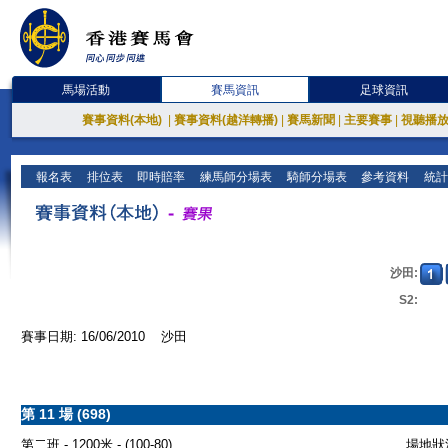
馬場活動
賽馬資訊
足球資訊
賽事資料(本地)
|
賽事資料(越洋轉播)
|
賽馬新聞
|
主要賽事
|
視聽播
報名表
排位表
即時賠率
練馬師分場表
騎師分場表
參考資料
統計
沙田:
S2:
賽事日期: 16/06/2010 沙田
第 11 場 (698)
第二班 - 1200米 - (100-80)
場地狀況