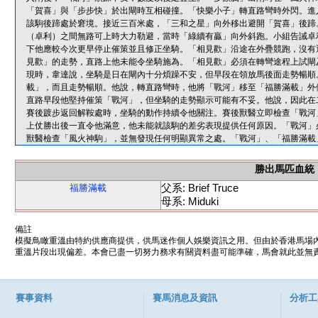
「賀喜」與「步步快」於出閘時互相碰撞。「快樂小子」轉直路彎時外閃。進
該駒後蹄處於窘境。接近三百米處，「三和之星」向外移出避開「賀喜」後蹄
（卓利）之間無路可上時大力勒避，當時「綠續有贏」向外斜跑。小組告誡卓
下他應較今次更早停止催策並且修正坐騎。「相見歡」沿途在外疊競跑，沒有
見歡」的走勢，直路上他未能令坐騎施為。「相見歡」必須在轉彎途程上試閘
現時，韋達說，坐騎是日在閘內十分煩躁不安，但早段在領放馬後面走勢暢順
載」，而且走勢暢順。他說，轉直路彎時，他將「戰河」移至「福勝滿載」外
直路早段他堅持催策「戰河」，但坐騎的走勢顯示可能有不妥。他說，因此在
賽後踱步返回解鞍處時，坐騎的動作持續令他關注。賽後獸醫立即檢查「戰河
上仗勝出後一直令他滿意，他未能就該駒的差劣表現提供任何原因。「戰河」
獸醫檢查「風火神駒」，並無發現任何明顯異常之處。「戰河」、「福勝滿載
勝出馬匹血統
父系: Brief Truce
福勝滿載
母系: Miduki
備註
模擬鳥瞰重溫由特約供應商提供，供馬迷作個人娛樂資訊之用。但由於香港馬場
重溫片段出現偏差。本會已盡一切努力務求有關資料盡可能準確，馬會就此並無責
賽事資料
賽馬消息及資訊
分析工