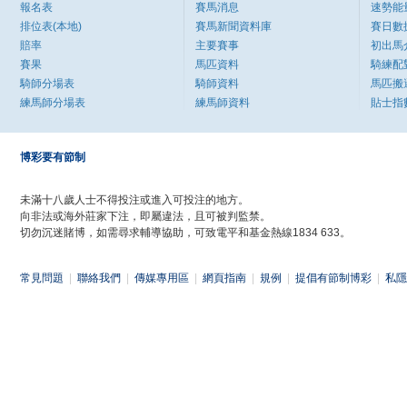
報名表
賽馬消息
速勢能
排位表(本地)
賽馬新聞資料庫
賽日數
賠率
主要賽事
初出馬
賽果
馬匹資料
騎練配
騎師分場表
騎師資料
馬匹搬
練馬師分場表
練馬師資料
貼士指
博彩要有節制
未滿十八歲人士不得投注或進入可投注的地方。
向非法或海外莊家下注，即屬違法，且可被判監禁。
切勿沉迷賭博，如需尋求輔導協助，可致電平和基金熱線1834 633。
常見問題
|
聯絡我們
|
傳媒專用區
|
網頁指南
|
規例
|
提倡有節制博彩
|
私隱