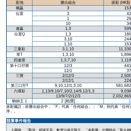
彩池
勝出組合
派彩 (HK$)
3
153
獨贏
3
42
位置
1
26
10
34
1,3
599
連贏
1,3
180
位置Q
3,10
244
1,10
153
3,1,10
11,330
三重彩
1,3,10
1,896
單T
1,3,7,10
1,11
四連環
12/3
441
第十口孖寶
12/1
37
2/12/3
2,500
三寶
2/12/1
224
9,10,12/1,3,10
581,682
第三口孖T
1,13/9,10/7,10/2,14/9,12/1,3
9,036
六環彩
13/9/7/2/12/3
2,032,865
2 [柏寶]
騎師王 1
派彩備註：於勝出組合中，「F」代表「任何組合」；「M」則代表「任何
序」。
競賽事件報告
入閘後，「戰河」煩躁不安，數度以後足豎立。「多歡騰」出閘時在「風火神