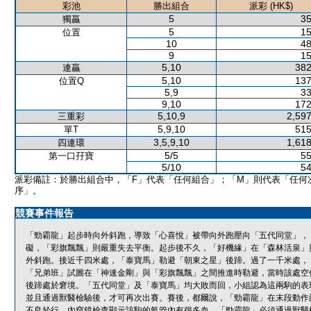
彩池
勝出組合
派彩 (HK$)
5
35
獨贏
5
15
位置
10
48
9
15
5,10
382
連贏
5,10
137
位置Q
5,9
33
9,10
172
5,10,9
2,597
三重彩
5,9,10
515
單T
3,5,9,10
1,618
四連環
5/5
55
第一口孖寶
5/10
54
派彩備註：於勝出組合中，「F」代表「任何組合」；「M」則代表「任何
序」。
競賽事件報告
「勁霸龍」起步時向外斜跑，導致「心喜悅」被帶向外跑壓向「五代同堂」，
礙，「彩旗飄飄」則嚴重失去平衡。起步後不久，「好機緣」在「森林活泉」
外斜跑。接近千四米處，「泰寶馬」勒避「朝東之星」後蹄。過了一千米處，
「兄弟班」試圖在「神速金剛」與「彩旗飄飄」之間推進時勒避，當時該處空
後蹄處於窘境。「五代同堂」及「泰寶馬」均大敗而回，小組認為這兩駒的表
並且通過獸醫檢驗後，才可再次出賽。賽後，都爾說，「勁霸龍」在末段動作
不良於行，內窺鏡檢查顯示該駒的氣管內有很多血。「勁霸龍」必須通過獸醫