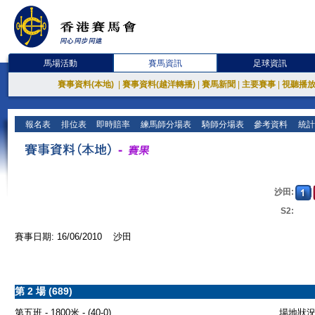
馬場活動
賽馬資訊
足球資訊
賽事資料(本地)
|
賽事資料(越洋轉播)
|
賽馬新聞
|
主要賽事
|
視聽播
報名表
排位表
即時賠率
練馬師分場表
騎師分場表
參考資料
統計
沙田:
S2:
賽事日期: 16/06/2010 沙田
第 2 場 (689)
第五班 - 1800米 - (40-0)
場地狀況 