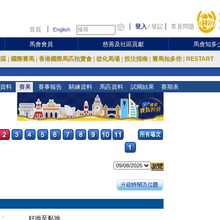
登入
/
登記
常見問題
首頁
English
馬會會員
慈善及社區貢獻
馬會知多
放區
|
國際賽馬
|
香港國際馬匹拍賣會
|
從化馬場
|
投注指南
|
賽馬知多些
|
RESTART
資料
賽果
賽事報告
騎練資料
馬匹資料
試閘結果
賽期表
:
好地至黏地