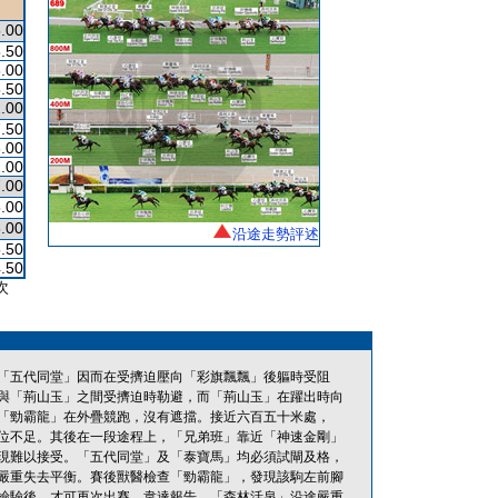
.00
.50
.00
.50
.00
.50
.00
.00
.00
.00
.00
沿途走勢評述
.50
.50
次
「五代同堂」因而在受擠迫壓向「彩旗飄飄」後軀時受阻
與「荊山玉」之間受擠迫時勒避，而「荊山玉」在躍出時向
「勁霸龍」在外疊競跑，沒有遮擋。接近六百五十米處，
位不足。其後在一段途程上，「兄弟班」靠近「神速金剛」
現難以接受。「五代同堂」及「泰寶馬」均必須試閘及格，
嚴重失去平衡。賽後獸醫檢查「勁霸龍」，發現該駒左前腳
檢驗後，才可再次出賽。韋達報告，「森林活泉」沿途嚴重