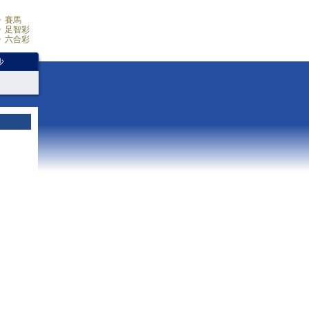
賽馬
足智彩
六合彩
少