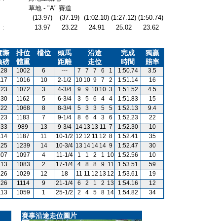
草地 - "A" 賽道
(13.97)
(37.19)
(1:02.10)
(1:27.12)
(1:50.74)
13.97
23.22
24.91
25.02
23.62
:
實際
排位
檔位
頭馬
沿途
完成
獨贏
負磅
體重
距離
走位
時間
賠率
128
1002
6
---
7
7
7
6
1
1:50.74
3.5
117
1016
10
2-1/2
10
10
9
7
2
1:51.14
16
123
1072
3
4-3/4
9
9
10
10
3
1:51.52
4.5
130
1162
5
6-3/4
3
5
6
4
4
1:51.83
15
122
1068
8
8-3/4
5
3
3
5
5
1:52.13
9.4
123
1183
7
9-1/4
8
6
4
3
6
1:52.23
22
133
989
13
9-3/4
14
13
13
11
7
1:52.30
10
114
1187
11
10-1/2
12
12
11
12
8
1:52.41
35
125
1239
14
10-3/4
13
14
14
14
9
1:52.47
30
107
1097
4
11-1/4
1
1
2
1
10
1:52.56
10
113
1083
2
17-1/4
4
8
8
9
11
1:53.51
59
126
1029
12
18
11
11
12
13
12
1:53.61
19
126
1114
9
21-1/4
6
2
1
2
13
1:54.16
12
113
1059
1
25-1/2
2
4
5
8
14
1:54.82
34
賽事沿途走位圖片