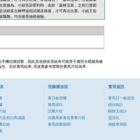
恰當施為。小組告訴霍利時，由於「森林活泉」之前已曾因
必須經多次轉彎途程試閘及格後，才可再次出賽。小組又告
旗飄飄」均須接受抽樣檢驗。
內手機信號頻繁，因此其他接收系統有可能受干擾而令模擬鳥瞰
任。至於賽馬結果, 馬迷應參考實際的賽馬片段為準。
具
視聽播放區
實用資訊
量
賽日收音機
賽馬日一般資訊
據
賽馬節目
檔位統計
介紹
試閘片段
騎師王統計
對及初岀馬成績
自購馬來港前賽事片段
靈活玩
遷紀錄
賽馬娛樂新聞
傳媒專用區
數