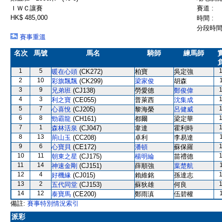
ＩＷＣ讓賽
賽道 :
HK$ 485,000
時間 :
分段時間 
賽事重溫
名次
馬號
馬名
騎師
練馬師
1
5
暖在心頭
(CK272)
柏寶
吳定強
2
10
彩旗飄飄
(CK299)
梁家俊
胡森
3
9
兄弟班
(CJ138)
勞愛德
鄭俊偉
4
3
利之寶
(CE055)
普萊西
沈集成
5
7
心喜悅
(CJ205)
黎海榮
呂健威
6
8
勁霸龍
(CH161)
都爾
梁定華
7
1
森林活泉
(CJ047)
韋達
霍利時
8
13
荊山玉
(CC208)
卓利
李易達
9
6
心寶貝
(CE172)
潘頓
蘇保羅
10
11
朝東之星
(CJ175)
楊明綸
苗禮德
11
14
神速金剛
(CJ151)
薛順強
葉楚航
12
4
好機緣
(CJ015)
賴維銘
孫達志
13
2
五代同堂
(CJ153)
蘇狄雄
何良
14
12
泰寶馬
(CE200)
鄭雨滇
伍碧權
備註:
賽事特別情況索引
派彩