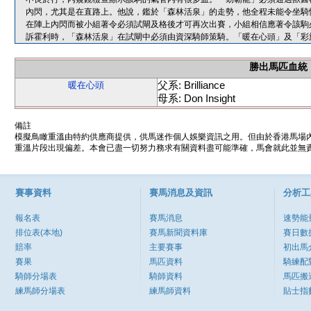
內閃，尤其是在直路上。他說，鑑於「森林活泉」的走勢，他全程未能令坐騎
在陣上內閃而被小組著令必須試閘及格後才可再次出賽，小組相信應著令該駒
訴霍利時，「森林活泉」在試閘中必須由資深騎師策騎。「暖在心頭」及「彩
勝出馬匹血統
父系: Brilliance
暖在心頭
母系: Don Insight
備註
模擬鳥瞰重溫由特約供應商提供，供馬迷作個人娛樂資訊之用。但由於香港馬場
重溫片段出現偏差。本會已盡一切努力務求有關資料盡可能準確，馬會就此並無責
賽事資料
賽馬消息及資訊
分析工
報名表
賽馬消息
速勢能
排位表(本地)
賽馬新聞資料庫
賽日數
賠率
主要賽事
初出馬
賽果
馬匹資料
騎練配
騎師分場表
騎師資料
馬匹搬
練馬師分場表
練馬師資料
貼士指