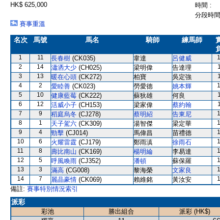
HK$ 625,000
時間 :
分段時間 
賽事重溫
名次
馬號
馬名
騎師
練馬師
1
11
長春樹
(CK035)
韋達
呂健威
2
14
瀟洒大少
(CH025)
梁明偉
告達理
3
13
暖在心頭
(CK272)
柏寶
吳定強
4
2
愛睦善
(CK023)
勞愛德
姚本輝
5
10
健康藍莓
(CK222)
蘇狄雄
何良
6
12
活威小子
(CH153)
梁家偉
蔡約翰
7
9
稻庭烏冬
(CJ278)
蔡明紹
告東尼
8
1
天子駕六
(CK309)
湯智傑
梁定華
9
4
勁擊
(CJ014)
馬偉昌
苗禮德
10
6
火耀雷霆
(CJ179)
鄭雨滇
徐雨石
11
8
壽比南山
(CK169)
楊明綸
李易達
12
5
呼風喚雨
(CJ352)
潘頓
蘇保羅
13
3
滿高
(CG008)
黎海榮
文家良
14
7
麗晶豪情
(CK069)
賴維銘
黃汝安
備註:
賽事特別情況索引
派彩
彩池
勝出組合
派彩 (HK$)