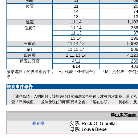
11
66
獨贏
11
20
位置
14
74
13
13
11,14
1,103
連贏
11,14
359
位置Q
11,13
37
13,14
195
11,14,13
8,992
三重彩
11,13,14
985
單T
2,11,13,14
4,123
四連環
4/11
230
第五口孖寶
4/14
483
派彩備註：於勝出組合中，「F」代表「任何組合」；「M」則代表「任何
序」。
競賽事件報告
「麗晶豪情」入閘困難，該駒必須經閘廂測試合格後，才可再次出賽。過了八
查「呼風喚雨」，並無發現任何明顯異常之處。「暖在心頭」、「長春樹」及
勝出馬匹血統
父系: Rock Of Gibraltar
長春樹
母系: Louve Bleue