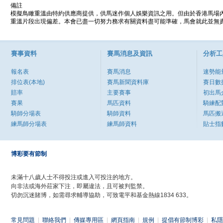
備註
模擬鳥瞰重溫由特約供應商提供，供馬迷作個人娛樂資訊之用。但由於香港馬場
重溫片段出現偏差。本會已盡一切努力務求有關資料盡可能準確，馬會就此並無責
賽事資料
賽馬消息及資訊
分析工
報名表
賽馬消息
速勢能
排位表(本地)
賽馬新聞資料庫
賽日數
賠率
主要賽事
初出馬
賽果
馬匹資料
騎練配
騎師分場表
騎師資料
馬匹搬
練馬師分場表
練馬師資料
貼士指
博彩要有節制
未滿十八歲人士不得投注或進入可投注的地方。
向非法或海外莊家下注，即屬違法，且可被判監禁。
切勿沉迷賭博，如需尋求輔導協助，可致電平和基金熱線1834 633。
常見問題
|
聯絡我們
|
傳媒專用區
|
網頁指南
|
規例
|
提倡有節制博彩
|
私隱