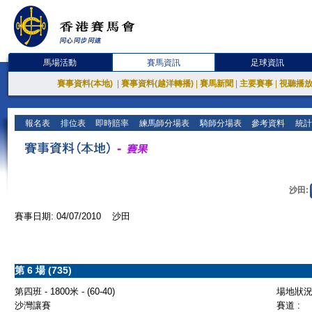
馬場活動
賽馬資訊
足球資訊
賽事資料(本地)
|
賽事資料(越洋轉播)
|
賽馬新聞
|
主要賽事
|
視聽播
報名表
排位表
即時賠率
練馬師分場表
騎師分場表
參考資料
統計
沙田:
賽事日期: 04/07/2010 沙田
第 6 場 (735)
第四班 - 1800米 - (60-40)
場地狀況 
沙灣讓賽
賽道 :