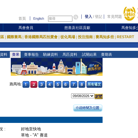
登入
/
登記
常見問題
首頁
English
馬會會員
慈善及社區貢獻
馬會知多
放區
|
國際賽馬
|
香港國際馬匹拍賣會
|
從化馬場
|
投注指南
|
賽馬知多些
|
RESTART
資料
賽果
賽事報告
騎練資料
馬匹資料
試閘結果
賽期表
跑馬地:
 :
好地至快地
草地 - "A" 賽道