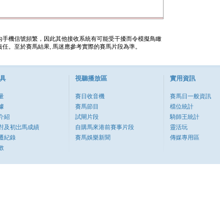
內手機信號頻繁，因此其他接收系統有可能受干擾而令模擬鳥瞰
任。至於賽馬結果, 馬迷應參考實際的賽馬片段為準。
具
視聽播放區
實用資訊
量
賽日收音機
賽馬日一般資訊
據
賽馬節目
檔位統計
介紹
試閘片段
騎師王統計
對及初岀馬成績
自購馬來港前賽事片段
靈活玩
遷紀錄
賽馬娛樂新聞
傳媒專用區
數