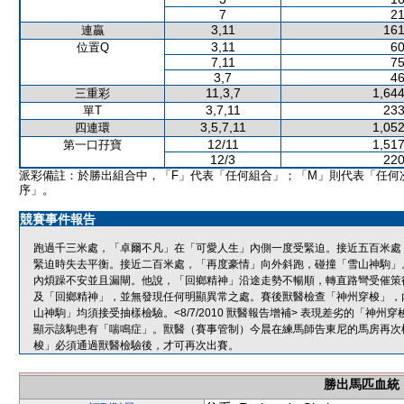
7
21
3,11
161
連贏
3,11
60
位置Q
7,11
75
3,7
46
11,3,7
1,644
三重彩
3,7,11
233
單T
3,5,7,11
1,052
四連環
12/11
1,517
第一口孖寶
12/3
220
派彩備註：於勝出組合中，「F」代表「任何組合」；「M」則代表「任何
序」。
競賽事件報告
跑過千三米處，「卓爾不凡」在「可愛人生」內側一度受緊迫。接近五百米處
緊迫時失去平衡。接近二百米處，「再度豪情」向外斜跑，碰撞「雪山神駒」
內煩躁不安並且漏閘。他說，「回鄉精神」沿途走勢不暢順，轉直路彎受催策
及「回鄉精神」，並無發現任何明顯異常之處。賽後獸醫檢查「神州穿梭」，
山神駒」均須接受抽樣檢驗。<8/7/2010 獸醫報告增補> 表現差劣的「
顯示該駒患有「喘鳴症」。獸醫（賽事管制）今晨在練馬師告東尼的馬房再次
梭」必須通過獸醫檢驗後，才可再次出賽。
勝出馬匹血統