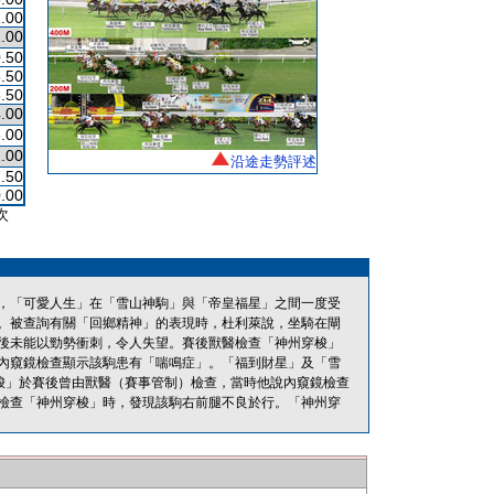
.00
.00
.50
.50
.50
.00
.00
.00
沿途走勢評述
.50
.00
次
，「可愛人生」在「雪山神駒」與「帝皇福星」之間一度受
。被查詢有關「回鄉精神」的表現時，杜利萊說，坐騎在閘
後未能以勁勢衝刺，令人失望。賽後獸醫檢查「神州穿梭」
內窺鏡檢查顯示該駒患有「喘鳴症」。「福到財星」及「雪
神州穿梭」於賽後曾由獸醫（賽事管制）檢查，當時他說內窺鏡檢查
檢查「神州穿梭」時，發現該駒右前腿不良於行。「神州穿