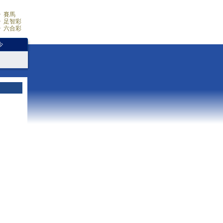
賽馬
足智彩
六合彩
少