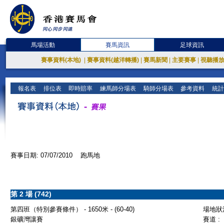
馬場活動
賽馬資訊
足球資訊
賽事資料(本地)
|
賽事資料(越洋轉播)
|
賽馬新聞
|
主要賽事
|
視聽播
報名表
排位表
即時賠率
練馬師分場表
騎師分場表
參考資料
統計
賽事日期: 07/07/2010 跑馬地
第 2 場 (742)
第四班（特別參賽條件） - 1650米 - (60-40)
場地狀況
銀礦灣讓賽
賽道 :