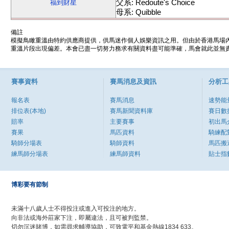
父系: Redoute's Choice
福到財星
母系: Quibble
備註
模擬鳥瞰重溫由特約供應商提供，供馬迷作個人娛樂資訊之用。但由於香港馬場
重溫片段出現偏差。本會已盡一切努力務求有關資料盡可能準確，馬會就此並無責
賽事資料
賽馬消息及資訊
分析工
報名表
賽馬消息
速勢能
排位表(本地)
賽馬新聞資料庫
賽日數
賠率
主要賽事
初出馬
賽果
馬匹資料
騎練配
騎師分場表
騎師資料
馬匹搬
練馬師分場表
練馬師資料
貼士指
博彩要有節制
未滿十八歲人士不得投注或進入可投注的地方。
向非法或海外莊家下注，即屬違法，且可被判監禁。
切勿沉迷賭博，如需尋求輔導協助，可致電平和基金熱線1834 633。