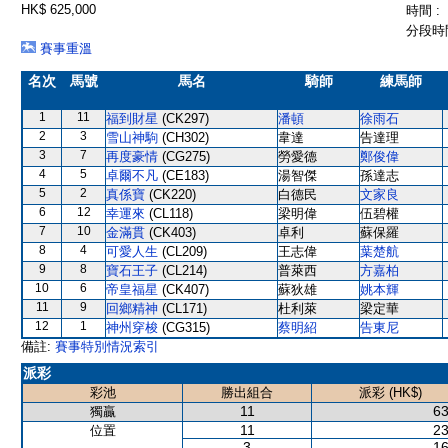
HK$ 625,000
時間 :
分段時間
賽事重溫
名次
馬號
馬名
騎師
練馬師
1
11
福到財星
(CK297)
潘頓
徐雨石
2
3
雪山神駒
(CH302)
韋達
告達理
3
7
再度豪情
(CG275)
勞愛德
鄭俊偉
4
5
卓爾不凡
(CE183)
湯智傑
孫達志
5
2
真係寶
(CK220)
白德民
文家良
6
12
幸運來
(CL118)
梁明偉
伍碧權
7
10
金滿貫
(CK403)
卓利
蘇保羅
8
4
可愛人生
(CL209)
王志偉
葉楚航
9
8
寶石王子
(CL214)
普萊西
方嘉柏
10
6
帝皇福星
(CK407)
蘇狄雄
姚本輝
11
9
回鄉精神
(CL171)
杜利萊
梁定華
12
1
神州穿梭
(CG315)
蔡明紹
告東尼
備註:
賽事特別情況索引
派彩
彩池
勝出組合
派彩 (HK$)
11
63
獨贏
11
23
位置
3
16