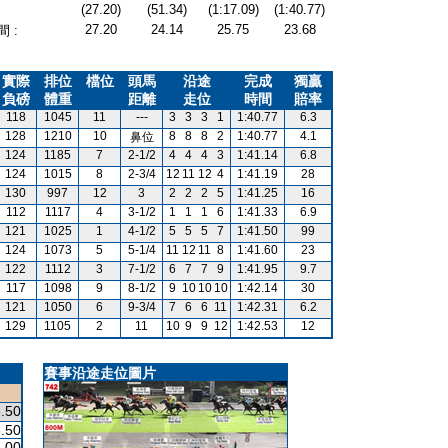
(27.20)
(51.34)
(1:17.09)
(1:40.77)
27.20
24.14
25.75
23.68
 :
實際
排位
檔位
頭馬
沿途
完成
獨贏
負磅
體重
距離
走位
時間
賠率
118
1045
11
---
3
3
3
1
1:40.77
6.3
128
1210
10
8
8
8
2
1:40.77
4.1
鼻位
124
1185
7
2-1/2
4
4
4
3
1:41.14
6.8
124
1015
8
2-3/4
12
11
12
4
1:41.19
28
130
997
12
3
2
2
2
5
1:41.25
16
112
1117
4
3-1/2
1
1
1
6
1:41.33
6.9
121
1025
1
4-1/2
5
5
5
7
1:41.50
99
124
1073
5
5-1/4
11
12
11
8
1:41.60
23
122
1112
3
7-1/2
6
7
7
9
1:41.95
9.7
117
1098
9
8-1/2
9
10
10
10
1:42.14
30
121
1050
6
9-3/4
7
6
6
11
1:42.31
6.2
129
1105
2
11
10
9
9
12
1:42.53
12
賽事沿途走位圖片
.50
.50
.00