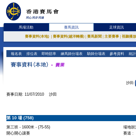
馬場活動
賽馬資訊
足球資訊
賽事資料(本地)
|
賽事資料(越洋轉播)
|
賽馬新聞
|
主要賽事
|
視聽播
報名表
排位表
即時賠率
練馬師分場表
騎師分場表
參考資料
統計
沙田:
賽事日期: 11/07/2010 沙田
第 10 場 (758)
第三班 - 1600米 - (75-55)
場地狀況
開心開心讓賽
賽道 :