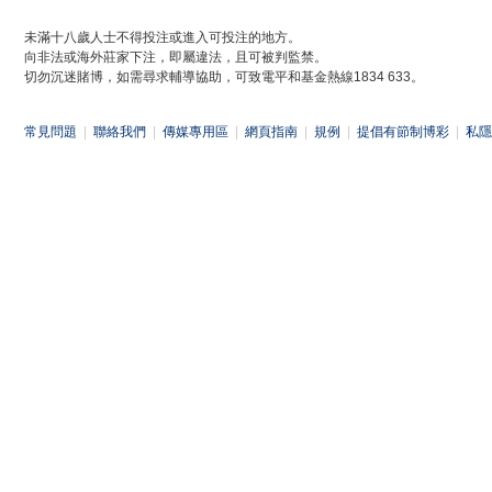
未滿十八歲人士不得投注或進入可投注的地方。
向非法或海外莊家下注，即屬違法，且可被判監禁。
切勿沉迷賭博，如需尋求輔導協助，可致電平和基金熱線1834 633。
常見問題
|
聯絡我們
|
傳媒專用區
|
網頁指南
|
規例
|
提倡有節制博彩
|
私隱