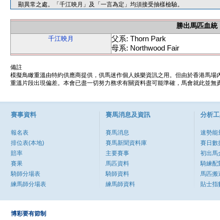
顯異常之處。「千江映月」及「一言為定」均須接受抽樣檢驗。
勝出馬匹血統
父系: Thorn Park
千江映月
母系: Northwood Fair
備註
模擬鳥瞰重溫由特約供應商提供，供馬迷作個人娛樂資訊之用。但由於香港馬場
重溫片段出現偏差。本會已盡一切努力務求有關資料盡可能準確，馬會就此並無責
賽事資料
賽馬消息及資訊
分析工
報名表
賽馬消息
速勢能
排位表(本地)
賽馬新聞資料庫
賽日數
賠率
主要賽事
初出馬
賽果
馬匹資料
騎練配
騎師分場表
騎師資料
馬匹搬
練馬師分場表
練馬師資料
貼士指
博彩要有節制