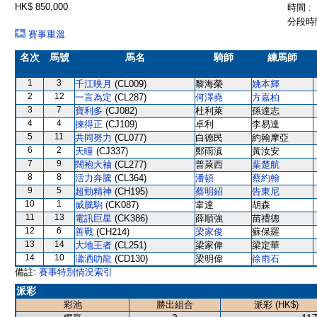
HK$ 850,000
時間 :
分段時間
賽事重溫
名次
馬號
馬名
騎師
練馬師
1
3
千江映月
(CL009)
黎海榮
姚本輝
2
12
一言為定
(CL287)
何澤堯
方嘉柏
3
7
寶利多
(CJ082)
杜利萊
孫達志
4
4
揀得正
(CJ109)
卓利
李易達
5
11
共同努力
(CL077)
白德民
約翰摩亞
6
2
天瞳
(CJ337)
鄭雨滇
黃汝安
7
9
闊袍大袖
(CL277)
普萊西
葉楚航
8
8
活力奔騰
(CL364)
潘頓
蔡約翰
9
5
超勁精神
(CH195)
蔡明紹
告東尼
10
1
威騰駒
(CK087)
韋達
胡森
11
13
電訊巨星
(CK386)
薛順強
苗禮德
12
6
善戰
(CH214)
梁家俊
蘇保羅
13
14
大地王者
(CL251)
梁家偉
梁定華
14
10
瀟洒叻龍
(CD130)
梁明偉
徐雨石
備註:
賽事特別情況索引
派彩
彩池
勝出組合
派彩 (HK$)