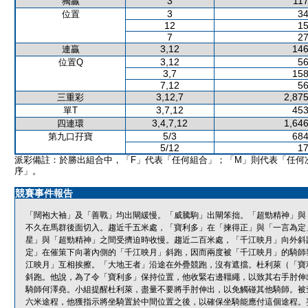
3
117
獨贏
3
34
位置
12
15
7
27
3,12
146
連贏
3,12
56
位置Q
3,7
158
7,12
56
3,12,7
2,875
三重彩
3,7,12
453
單T
3,4,7,12
1,646
四連環
5/3
684
第九口孖寶
5/12
17
派彩備註：於勝出組合中，「F」代表「任何組合」；「M」則代表「任何
序」。
競賽事件報告
「闊袍大袖」及「善戰」均出閘緩慢。「威騰駒」出閘笨拙。「超勁精神」與
不久在馬群後面切入。趨近千五米處，「寶利多」在「揀得正」與「一言為定
星」與「超勁精神」之間受擠迫時收慢。趨近二百米處，「千江映月」向外斜
定」在催策下向著內側的「千江映月」斜跑，因而兩度被「千江映月」的騎師
江映月」互相挨擦。「大地王者」沿途在外疊競跑，沒有遮擋。杜利萊（「寶
斜跑。他說，為了令「寶利多」保持位置，他收緊右邊韁繩，以致其右手肘伸
騎師何澤堯。小組提醒杜利萊，盡量不要將手肘伸出，以免觸碰其他騎師。被
六米途程，他獲指示將坐騎置於中間位置之後，以確保坐騎能應付這個途程。