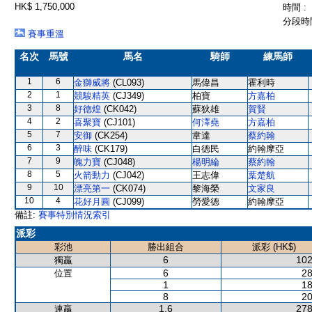
HK$ 1,750,000
時間 :
分段時間
賽事重溫
名次
馬號
馬名
騎師
練馬師
1
6
金獅威將
(CL093)
馬偉昌
霍利時
2
1
競駿精英
(CJ349)
柏寶
方嘉柏
3
8
好德煌
(CK042)
蘇狄雄
賀賢
4
2
喜聚寶
(CJ101)
何澤堯
方嘉柏
5
7
安御
(CK254)
韋達
蔡約翰
6
3
醉味
(CK179)
白德民
約翰摩亞
7
9
魄力寶
(CJ048)
楊明綸
蔡約翰
8
5
火箭動力
(CJ042)
王志偉
葉楚航
9
10
漂亮第一
(CK074)
黎海榮
文家良
10
4
花好月圓
(CJ099)
勞愛德
約翰摩亞
備註:
賽事特別情況索引
派彩
彩池
勝出組合
派彩 (HK$)
6
102
獨贏
6
28
位置
1
18
8
20
1,6
278
連贏