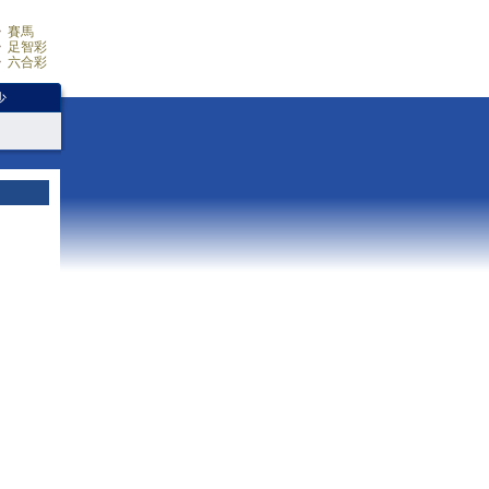
賽馬
足智彩
六合彩
少