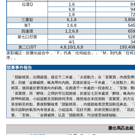
1,6
84
位置Q
6,8
94
1,8
72
6,1,8
3,806
三重彩
1,6,8
545
單T
1,2,6,8
659
四連環
4/6
528
第七口孖寶
4/1
34
4,8,10/1,6,8
193,408
第二口孖T
派彩備註：於勝出組合中，「F」代表「任何組合」；「M」則代表「任何
序」。
競賽事件報告
「競駿精英」出閘緩慢。接近千二米處，「火箭動力」在「喜聚寶」內側受擠
英」則被「金獅威將」略為帶向內跑。其後於接近一千米處，「火箭動力」再
精英」後蹄處於窘境後向內斜跑。在跑過千一米處的一段途程上，「安御」難
「喜聚寶」與「醉味」之間的窄位競跑後，於接近七百米處當「醉味」略為向
路彎時鬆脫。小組提醒見習騎師何澤堯，雖然他在末段策騎「喜聚寶」的方法
策坐騎至終點。賽後獸醫檢查「競駿精英」，內窺鏡檢查證實該駒流鼻血。「
顯示該駒的氣管內有很多血。小組認為「花好月圓」的表現難以接受。「花好
賽。「安御」、「金獅威將」以及「競駿精英」均須接受抽樣檢驗。
勝出馬匹血統