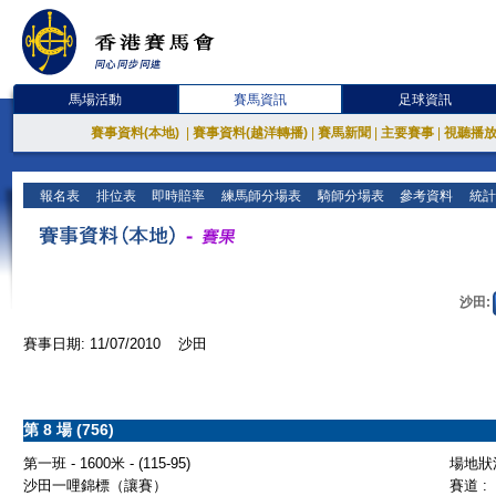
馬場活動
賽馬資訊
足球資訊
賽事資料(本地)
|
賽事資料(越洋轉播)
|
賽馬新聞
|
主要賽事
|
視聽播
報名表
排位表
即時賠率
練馬師分場表
騎師分場表
參考資料
統計
沙田:
賽事日期: 11/07/2010 沙田
第 8 場 (756)
第一班 - 1600米 - (115-95)
場地狀況
沙田一哩錦標（讓賽）
賽道 :