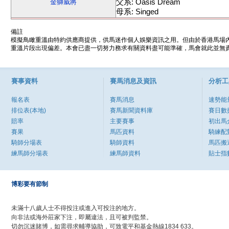
父系: Oasis Dream
金獅威將
母系: Singed
備註
模擬鳥瞰重溫由特約供應商提供，供馬迷作個人娛樂資訊之用。但由於香港馬場
重溫片段出現偏差。本會已盡一切努力務求有關資料盡可能準確，馬會就此並無責
賽事資料
賽馬消息及資訊
分析工
報名表
賽馬消息
速勢能
排位表(本地)
賽馬新聞資料庫
賽日數
賠率
主要賽事
初出馬
賽果
馬匹資料
騎練配
騎師分場表
騎師資料
馬匹搬
練馬師分場表
練馬師資料
貼士指
博彩要有節制
未滿十八歲人士不得投注或進入可投注的地方。
向非法或海外莊家下注，即屬違法，且可被判監禁。
切勿沉迷賭博，如需尋求輔導協助，可致電平和基金熱線1834 633。