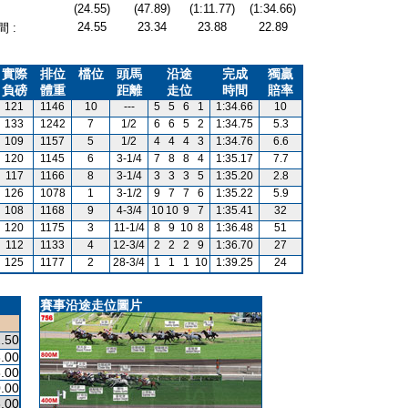
(24.55)
(47.89)
(1:11.77)
(1:34.66)
24.55
23.34
23.88
22.89
 :
實際
排位
檔位
頭馬
沿途
完成
獨贏
負磅
體重
距離
走位
時間
賠率
121
1146
10
---
5
5
6
1
1:34.66
10
133
1242
7
1/2
6
6
5
2
1:34.75
5.3
109
1157
5
1/2
4
4
4
3
1:34.76
6.6
120
1145
6
3-1/4
7
8
8
4
1:35.17
7.7
117
1166
8
3-1/4
3
3
3
5
1:35.20
2.8
126
1078
1
3-1/2
9
7
7
6
1:35.22
5.9
108
1168
9
4-3/4
10
10
9
7
1:35.41
32
120
1175
3
11-1/4
8
9
10
8
1:36.48
51
112
1133
4
12-3/4
2
2
2
9
1:36.70
27
125
1177
2
28-3/4
1
1
1
10
1:39.25
24
賽事沿途走位圖片
.50
.00
.00
.00
.00