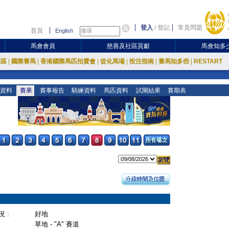
登入
/
登記
常見問題
首頁
English
馬會會員
慈善及社區貢獻
馬會知多
放區
|
國際賽馬
|
香港國際馬匹拍賣會
|
從化馬場
|
投注指南
|
賽馬知多些
|
RESTART
資料
賽果
賽事報告
騎練資料
馬匹資料
試閘結果
賽期表
 :
好地
草地 - "A" 賽道