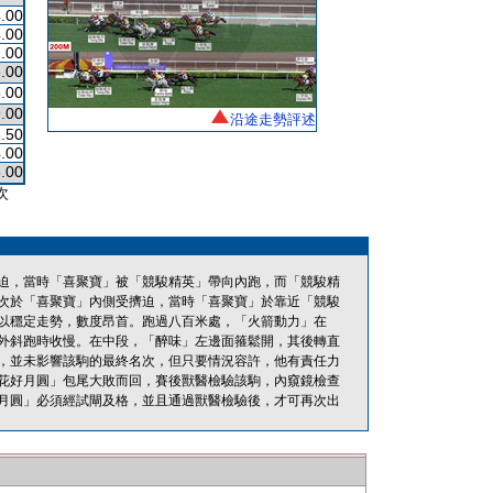
.00
.00
.00
.00
.00
.00
沿途走勢評述
.50
.00
.00
次
迫，當時「喜聚寶」被「競駿精英」帶向內跑，而「競駿精
次於「喜聚寶」內側受擠迫，當時「喜聚寶」於靠近「競駿
以穩定走勢，數度昂首。跑過八百米處，「火箭動力」在
外斜跑時收慢。在中段，「醉味」左邊面箍鬆開，其後轉直
，並未影響該駒的最終名次，但只要情況容許，他有責任力
花好月圓」包尾大敗而回，賽後獸醫檢驗該駒，內窺鏡檢查
月圓」必須經試閘及格，並且通過獸醫檢驗後，才可再次出