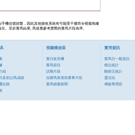
內手機信號頻繁，因此其他接收系統有可能受干擾而令模擬鳥瞰
任。至於賽馬結果, 馬迷應參考實際的賽馬片段為準。
具
視聽播放區
實用資訊
量
賽日收音機
賽馬日一般資訊
據
賽馬節目
檔位統計
介紹
試閘片段
騎師王統計
對及初岀馬成績
自購馬來港前賽事片段
靈活玩
遷紀錄
賽馬娛樂新聞
傳媒專用區
數