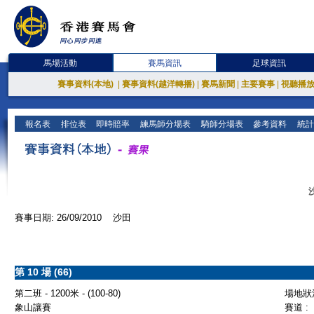
馬場活動
賽馬資訊
足球資訊
賽事資料(本地)
|
賽事資料(越洋轉播)
|
賽馬新聞
|
主要賽事
|
視聽播
報名表
排位表
即時賠率
練馬師分場表
騎師分場表
參考資料
統計
賽事日期: 26/09/2010 沙田
第 10 場 (66)
第二班 - 1200米 - (100-80)
場地狀況
象山讓賽
賽道 :