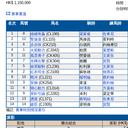
HK$ 1,150,000
時間 :
分段時間
賽事重溫
名次
馬號
馬名
騎師
練馬師
1
8
綠續有贏
(CL190)
梁家俊
告東尼
2
12
聖迪達
(CL115)
馬偉昌
霍利時
3
6
步步快
(CK210)
白德民
約翰摩亞
4
1
火箭動力
(CJ042)
柏寶
葉楚航
5
11
風雲勇子
(CK405)
勞愛德
文家良
6
7
光輝出擊
(CK304)
都爾
賀賢
7
5
旅英駿駒
(CL236)
杜利萊
文家良
8
2
紅衣司令
(CJ100)
蘇狄雄
徐雨石
9
10
戰河
(CL221)
楊明綸
蔡約翰
10
3
安御
(CK254)
韋達
蔡約翰
11
4
開心動力
(CL014)
何澤堯
方嘉柏
12
9
穿針引線
(CJ282)
卓利
梁定華
13
13
讚賞
(CL371)
蔡明紹
告東尼
14
14
鎗臣
(CJ305)
梁明偉
賀賢
備註:
賽事特別情況索引
派彩
彩池
勝出組合
派彩 (HK$)