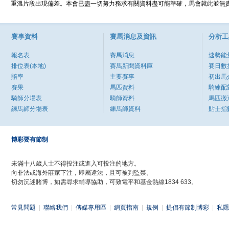
重溫片段出現偏差。本會已盡一切努力務求有關資料盡可能準確，馬會就此並無責
賽事資料
賽馬消息及資訊
分析工
報名表
賽馬消息
速勢能
排位表(本地)
賽馬新聞資料庫
賽日數
賠率
主要賽事
初出馬
賽果
馬匹資料
騎練配
騎師分場表
騎師資料
馬匹搬
練馬師分場表
練馬師資料
貼士指
博彩要有節制
未滿十八歲人士不得投注或進入可投注的地方。
向非法或海外莊家下注，即屬違法，且可被判監禁。
切勿沉迷賭博，如需尋求輔導協助，可致電平和基金熱線1834 633。
常見問題
|
聯絡我們
|
傳媒專用區
|
網頁指南
|
規例
|
提倡有節制博彩
|
私隱