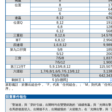
8
54
獨贏
8
17
位置
12
64
6
46
8,12
676
連贏
8,12
191
位置Q
6,8
128
6,12
568
8,12,6
14,578
三重彩
6,8,12
2,956
單T
1,6,8,12
9,989
四連環
5/8
185
第九口孖寶
5/12
200
7/5/8
1,837
三寶
7/5/12
1,900
5,9,13/6,8,12
115,507
第三口孖T
1,7/6,8/1,6/5,7/5,13/8,12
3,138
六環彩
7/6/6/7/5/8
642,343
5 [白德民]
騎師王 1
派彩備註：於勝出組合中，「F」代表「任何組合」；「M」則代表「任何
序」。
競賽事件報告
「聖迪達」與「穿針引線」出閘時均在雙雙斜跑的「綠續有贏」與「光輝出擊
在馬群後面切入。出閘後不久，出閘緩慢的「火箭動力」在「光輝出擊」與「