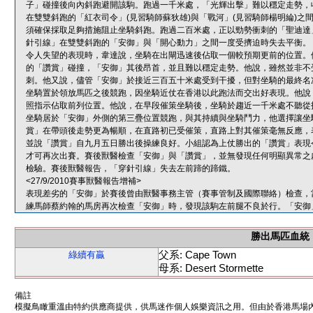
子」碰撞後向內斜跑避開該駒。跑過一千米處，「光輝出擊」難以穩定走勢，
在雙雙斜跑的「紅衣司令」(見習騎師蘇狄雄)與「戰河」(見習騎師楊明綸)
須確保採取足夠措施阻止坐騎斜跑。跑過二百米處，正以勁勢衝刺的「聖迪達
針引線」在雙雙斜跑的「安御」與「開心動力」之間一度受擠迫時失去平衡。
令人失望的表現時，韋達說，坐騎在出閘迅速後佔取一個較預期更前的位置。
的「讚賞」碰撞，「安御」其後昂首，並且難以穩定走勢。他說，雖然並非不
刺。他又說，儘管「安御」於接近三百五十米處受到干擾，但對坐騎的最終名
坐騎置於領放馬匹之後競跑，因坐騎近仗在香港以此跑法而交出好表現。他說
照指示佔取前列位置。他說，在早段催策坐騎後，坐騎於趨近一千米處不聽從
坐騎居於「安御」外側的第三疊位置競跑，與其持續與坐騎鬥力，他選擇讓坐
賞」在帶頭後走勢更為暢順，在直路初已受催策，直路上對其催策毫無反應，
並說「讚賞」自九月五日勝出後操練良好。小組認為上仗勝出的「讚賞」表現
才可再次出賽。賽後獸醫檢查「安御」與「讚賞」，並無發現任何明顯異常之
檢驗。賽後獸醫報告，「穿針引線」失去左前蹄的蹄鐵。
<27/9/2010賽事獸醫報告增補>
表現差劣的「安御」於賽後曾由獸醫事務主管（賽事管制及國際聯絡）檢查，
練馬師蔡約翰的馬房再次檢查「安御」時，發現該駒左前腿不良於行。「安御
勝出馬匹血統
父系: Cape Town
綠續有贏
母系: Desert Stormette
備註
模擬鳥瞰重溫由特約供應商提供，供馬迷作個人娛樂資訊之用。但由於香港馬場