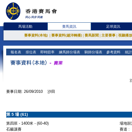
馬場活動
賽馬資訊
足球資訊
賽事資料(本地)
|
賽事資料(越洋轉播)
|
賽馬新聞
|
主要賽事
|
視聽播
報名表
排位表
即時賠率
練馬師分場表
騎師分場表
參考資料
統計
賽事日期: 26/09/2010 沙田
第 5 場 (61)
第四班 - 1400米 - (60-40)
場地狀況
石籬讓賽
賽道 :