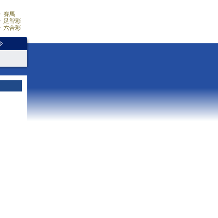
賽馬
足智彩
六合彩
少