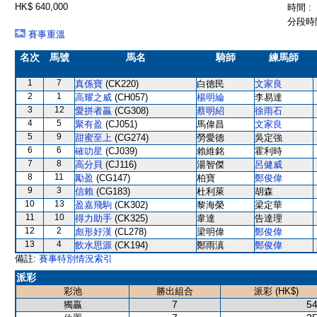
HK$ 640,000
時間 :
分段時間
賽事重溫
名次
馬號
馬名
騎師
練馬師
1
7
真係寶
(CK220)
白德民
文家良
2
1
高耀之威
(CH057)
楊明綸
李易達
3
12
愛拼者贏
(CG308)
蔡明紹
徐雨石
4
5
聚有盈
(CJ051)
馬偉昌
文家良
5
9
甜蜜至上
(CG274)
勞愛德
吳定強
6
6
確叻星
(CJ039)
賴維銘
霍利時
7
8
高分貝
(CJ116)
湯智傑
呂健威
8
11
勵盈
(CG147)
柏寶
鄭俊偉
9
3
信賴
(CG183)
杜利萊
胡森
10
13
盈嘉飛駒
(CK302)
黎海榮
梁定華
11
10
得力助手
(CK325)
韋達
告達理
12
2
彪形好漢
(CL278)
梁明偉
鄭俊偉
13
4
飲水思源
(CK194)
鄭雨滇
鄭俊偉
備註:
賽事特別情況索引
派彩
彩池
勝出組合
派彩 (HK$)
7
54
獨贏