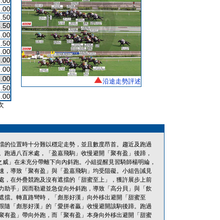
.00
.00
.50
.50
.00
.50
.00
.00
.00
.00
沿途走勢評述
.50
.00
次
擋的位置時十分難以穩定走勢，並且數度昂首。趨近及跑過
。跑過八百米處，「盈嘉飛駒」收慢避開「聚有盈」後蹄，
之威」在未充分帶離下向內斜跑。小組提醒見習騎師楊明綸，
速，導致「聚有盈」與「盈嘉飛駒」均受阻礙。小組告誡見
處，在外疊競跑及沒有遮擋的「甜蜜至上」，獲許展步上前
力助手」因而勒避並急促向外斜跑，導致「高分貝」與「飲
遮擋。轉直路彎時，「彪形好漢」向外移出避開「甜蜜至
跟隨「彪形好漢」的「愛拼者贏」收慢避開該駒後蹄。跑過
聚有盈」帶向外跑，而「聚有盈」本身向外移出避開「甜蜜