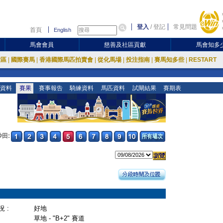
登入
/
登記
常見問題
首頁
English
馬會會員
慈善及社區貢獻
馬會知多
放區
|
國際賽馬
|
香港國際馬匹拍賣會
|
從化馬場
|
投注指南
|
賽馬知多些
|
RESTART
資料
賽果
賽事報告
騎練資料
馬匹資料
試閘結果
賽期表
沙田:
 :
好地
草地 - "B+2" 賽道