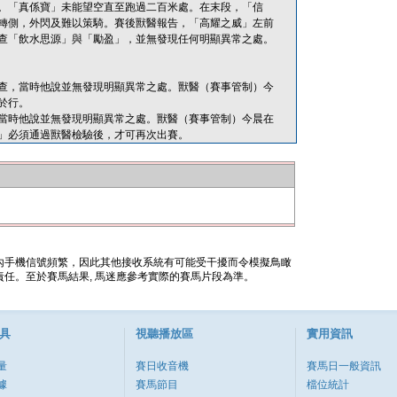
。「真係寶」未能望空直至跑過二百米處。在末段，「信
轉側，外閃及難以策騎。賽後獸醫報告，「高耀之威」左前
查「飲水思源」與「勵盈」，並無發現任何明顯異常之處。
查，當時他說並無發現明顯異常之處。獸醫（賽事管制）今
於行。
當時他說並無發現明顯異常之處。獸醫（賽事管制）今晨在
」必須通過獸醫檢驗後，才可再次出賽。
內手機信號頻繁，因此其他接收系統有可能受干擾而令模擬鳥瞰
任。至於賽馬結果, 馬迷應參考實際的賽馬片段為準。
具
視聽播放區
實用資訊
量
賽日收音機
賽馬日一般資訊
據
賽馬節目
檔位統計