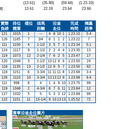
(13.61)
(35.80)
(59.44)
(1:23.10)
13.61
22.19
23.64
23.66
 :
實際
排位
檔位
頭馬
沿途
完成
獨贏
負磅
體重
距離
走位
時間
賠率
121
1015
1
---
4
8
10
1
1:23.10
5.4
126
1165
7
3/4
6
1
1
2
1:23.22
7
111
1150
4
1-1/2
3
5
7
3
1:23.34
5.1
124
1117
9
1-1/2
2
2
4
4
1:23.35
13
119
1073
12
2-1/4
7
6
2
5
1:23.47
17
120
1046
3
2-1/2
10
12
8
6
1:23.50
24
118
1135
13
2-1/2
12
9
5
7
1:23.50
82
118
1151
6
3-3/4
11
11
11
8
1:23.68
3.4
126
1110
10
3-3/4
13
13
12
9
1:23.68
9.4
111
998
8
4
1
4
9
10
1:23.75
99
119
1046
2
4-3/4
8
7
6
11
1:23.84
12
127
1032
5
5
5
3
3
12
1:23.89
99
122
1151
11
15-1/4
9
10
13
13
1:25.52
72
賽事沿途走位圖片
.50