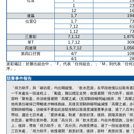
7
25
位置
1
23
12
16
1,7
194
連贏
1,7
73
位置Q
7,12
61
1,12
73
7,1,12
1,875
三重彩
1,7,12
309
單T
1,5,7,12
1,056
四連環
4/7
108
第四口孖寶
4/1
28
派彩備註：於勝出組合中，「F」代表「任何組合」；「M」則代表「任何
序」。
競賽事件報告
「得力助手」與「確叻星」均出閘緩慢。「飲水思源」在早段收慢以佔取有遮
一千米處在一段途程上，「勵盈」難以穩定走勢，收慢避開「得力助手」後蹄
當時「聚有盈」亦須收慢避開「高耀之威」(見習騎師楊明綸)後蹄，而「高耀
他有責任確保已帶離後才轉移跑線。其後見習騎師楊明綸減慢「高耀之威」步
習騎師楊明綸，須確保不要如此放鬆坐騎以致過度減慢賽事步速。過了八百米
帶頭。趨近七百米處，「愛拼者贏」勒避「彪形好漢」後蹄。跟隨其後的「得
水思源」被帶出更外疊。其後「高分貝」與「飲水思源」均在外疊競跑，沒有
上」後蹄，導致「得力助手」在「高分貝」內側受擠迫。過了一段短途程後，
三百米處，「得力助手」收慢避開「彪形好漢」後蹄，當時「彪形好漢」被「