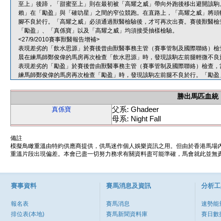
至上」後蹄，「甜蜜至上」則在最初被「高耀之威」帶向外跑後移出避開該駒
賴」在「勵盈」與「確叻星」之間的窄位競跑。在直路上，「高耀之威」將頭
腳不良於行。「高耀之威」必須通過獸醫檢驗後，才可再次出賽。賽後獸醫檢
「勵盈」、「真係寶」以及「高耀之威」均須接受抽樣檢驗。
<27/9/2010賽事獸醫報告增補>
表現差劣的「飲水思源」於賽後曾由獸醫事務主管（賽事管制及國際聯絡）檢
晨在練馬師鄭俊偉的馬房再次檢查「飲水思源」時，發現該駒左前腿輕微不良
表現差劣的「勵盈」於賽後曾由獸醫事務主管（賽事管制及國際聯絡）檢查，
練馬師鄭俊偉的馬房再次檢查「勵盈」時，發現該駒左前腿不良於行。「勵盈
勝出馬匹血統
父系: Ghadeer
真係寶
母系: Night Fall
備註
模擬鳥瞰重溫由特約供應商提供，供馬迷作個人娛樂資訊之用。但由於香港馬場
重溫片段出現偏差。本會已盡一切努力務求有關資料盡可能準確，馬會就此並無責
賽事資料
賽馬消息及資訊
分析工
報名表
賽馬消息
速勢能
排位表(本地)
賽馬新聞資料庫
賽日數