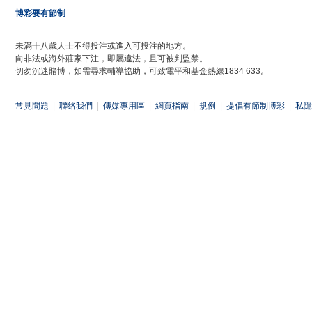
博彩要有節制
未滿十八歲人士不得投注或進入可投注的地方。
向非法或海外莊家下注，即屬違法，且可被判監禁。
切勿沉迷賭博，如需尋求輔導協助，可致電平和基金熱線1834 633。
常見問題
|
聯絡我們
|
傳媒專用區
|
網頁指南
|
規例
|
提倡有節制博彩
|
私隱