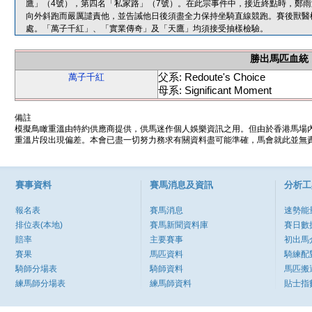
鷹」（4號），第四名「私家路」（7號）。在此宗事件中，接近終點時，鄭
向外斜跑而嚴厲譴責他，並告誡他日後須盡全力保持坐騎直線競跑。賽後獸醫
處。「萬子千紅」、「實業傳奇」及「天鷹」均須接受抽樣檢驗。
勝出馬匹血統
父系: Redoute's Choice
萬子千紅
母系: Significant Moment
備註
模擬鳥瞰重溫由特約供應商提供，供馬迷作個人娛樂資訊之用。但由於香港馬場
重溫片段出現偏差。本會已盡一切努力務求有關資料盡可能準確，馬會就此並無責
賽事資料
賽馬消息及資訊
分析工
報名表
賽馬消息
速勢能
排位表(本地)
賽馬新聞資料庫
賽日數
賠率
主要賽事
初出馬
賽果
馬匹資料
騎練配
騎師分場表
騎師資料
馬匹搬
練馬師分場表
練馬師資料
貼士指