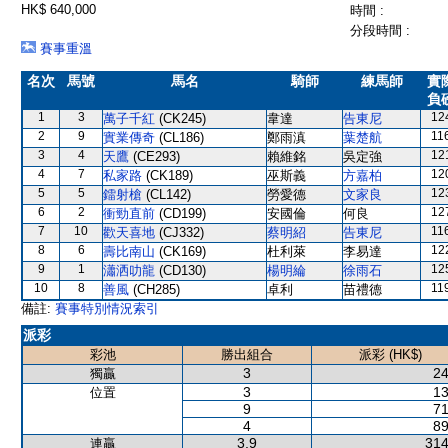
HK$ 640,000
時間 :
分段時間 :
賽事重溫
名次
馬號
馬名
騎師
練馬師
實
負
1
3
12
萬子千紅
(CK245)
韋達
告東尼
2
9
11
實業傳奇
(CL186)
鄭雨滇
葉楚航
3
4
12
天鷹
(CE293)
賴維銘
吳定強
4
7
12
私家路
(CK189)
巫斯義
方嘉柏
5
5
12
鐳射槍
(CL142)
勞愛德
文家良
6
2
12
衝勁直前
(CD199)
安國倫
何良
7
10
11
歡天喜地
(CJ332)
蔡明紹
告東尼
8
6
12
壽比南山
(CK169)
杜利萊
李易達
9
1
12
瀟洒叻龍
(CD130)
楊明綸
徐雨石
10
8
11
善風
(CH285)
卓利
苗禮德
備註:
賽事特別情況索引
派彩
彩池
勝出組合
派彩 (HK$)
3
24
獨贏
3
13
位置
9
71
4
89
3,9
314
連贏