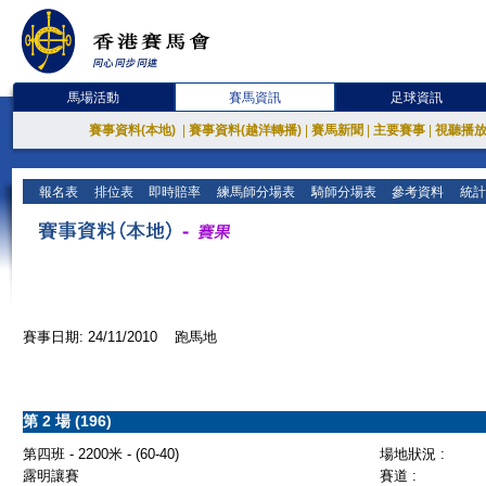
馬場活動
賽馬資訊
足球資訊
賽事資料(本地)
|
賽事資料(越洋轉播)
|
賽馬新聞
|
主要賽事
|
視聽播
報名表
排位表
即時賠率
練馬師分場表
騎師分場表
參考資料
統計
賽事日期: 24/11/2010 跑馬地
第 2 場 (196)
第四班 - 2200米 - (60-40)
場地狀況 :
露明讓賽
賽道 :