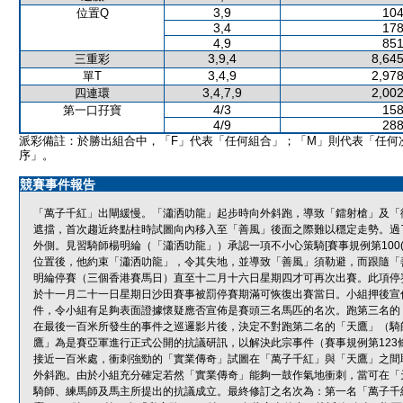
3,9
104
位置Q
3,4
178
4,9
851
3,9,4
8,645
三重彩
3,4,9
2,978
單T
3,4,7,9
2,002
四連環
4/3
158
第一口孖寶
4/9
288
派彩備註：於勝出組合中，「F」代表「任何組合」；「M」則代表「任何
序」。
競賽事件報告
「萬子千紅」出閘緩慢。「瀟洒叻龍」起步時向外斜跑，導致「鐳射槍」及「
遮擋，首次趨近終點柱時試圖向內移入至「善風」後面之際難以穩定走勢。過
外側。見習騎師楊明綸（「瀟洒叻龍」）承認一項不小心策騎[賽事規例第100
位置後，他約束「瀟洒叻龍」，令其失地，並導致「善風」須勒避，而跟隨「
明綸停賽（三個香港賽馬日）直至十二月十六日星期四才可再次出賽。此項停
於十一月二十一日星期日沙田賽事被罰停賽期滿可恢復出賽當日。小組押後宣
件，令小組有足夠表面證據懷疑應否宣佈是賽頭三名馬匹的名次。跑第三名的
在最後一百米所發生的事件之巡邏影片後，決定不對跑第二名的「天鷹」（騎
鷹」為是賽亞軍進行正式公開的抗議研訊，以解決此宗事件（賽事規例第12
接近一百米處，衝刺強勁的「實業傳奇」試圖在「萬子千紅」與「天鷹」之間
外斜跑。由於小組充分確定若然「實業傳奇」能夠一鼓作氣地衝刺，當可在「
騎師、練馬師及馬主所提出的抗議成立。最終修訂之名次為：第一名「萬子千