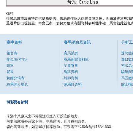
母系: Cutie Lisa
備註
模擬鳥瞰重溫由特約供應商提供，供馬迷作個人娛樂資訊之用。但由於香港馬場
重溫片段出現偏差。本會已盡一切努力務求有關資料盡可能準確，馬會就此並無責
賽事資料
賽馬消息及資訊
分析工
報名表
賽馬消息
速勢能
排位表(本地)
賽馬新聞資料庫
賽日數
賠率
主要賽事
初出馬
賽果
馬匹資料
騎練配
騎師分場表
騎師資料
馬匹搬
練馬師分場表
練馬師資料
貼士指
博彩要有節制
未滿十八歲人士不得投注或進入可投注的地方。
向非法或海外莊家下注，即屬違法，且可被判監禁。
切勿沉迷賭博，如需尋求輔導協助，可致電平和基金熱線1834 633。