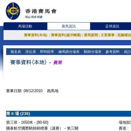
馬場活動
賽馬資訊
足球資訊
賽事資料(本地)
|
賽事資料(越洋轉播)
|
賽馬新聞
|
主要賽事
|
視聽播
報名表
排位表
即時賠率
練馬師分場表
騎師分場表
參考資料
統計
賽事日期: 08/12/2010 跑馬地
第 6 場 (236)
第三班 - 1650米 - (80-60)
場地狀況
國泰航空國際騎師錦標賽（讓賽）－第三關
賽道 :