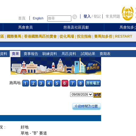
登入
/
登記
常見問題
首頁
English
馬會會員
慈善及社區貢獻
馬會知多
放區
|
國際賽馬
|
香港國際馬匹拍賣會
|
從化馬場
|
投注指南
|
賽馬知多些
|
RESTART
資料
賽果
賽事報告
騎練資料
馬匹資料
試閘結果
賽期表
跑馬地:
 :
好地
草地 - "B" 賽道