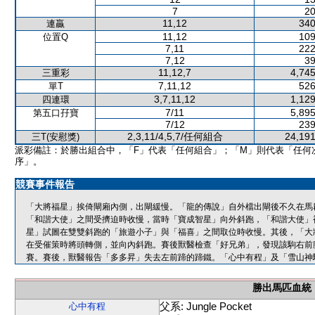
7
20
11,12
340
連贏
11,12
109
位置Q
7,11
222
7,12
39
11,12,7
4,745
三重彩
7,11,12
526
單T
3,7,11,12
1,129
四連環
7/11
5,895
第五口孖寶
7/12
239
2,3,11/4,5,7/任何組合
24,191
三T(安慰獎)
派彩備註：於勝出組合中，「F」代表「任何組合」；「M」則代表「任何
序」。
競賽事件報告
「大將福星」挨倚閘廂內側，出閘緩慢。「龍的傳說」自外檔出閘後不久在馬
「和諧大使」之間受擠迫時收慢，當時「寶成智星」向外斜跑，「和諧大使」
星」試圖在雙雙斜跑的「旅遊小子」與「福喜」之間取位時收慢。其後，「大
在受催策時將頭轉側，並向內斜跑。賽後獸醫檢查「好兄弟」，發現該駒右前
賽。賽後，獸醫報告「多多昇」失去左前蹄的蹄鐵。「心中有程」及「雪山神
勝出馬匹血統
父系: Jungle Pocket
心中有程