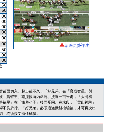
.50
.50
.00
.00
.00
.00
.00
.00
沿途走勢評述
.50
.00
.00
次
群後面切入。起步後不久，「好兄弟」在「寶成智星」與
被「賞蝦王」碰撞後向內斜跑。接近一百米處，「大將福
將福星」在「旅遊小子」後面受困。在末段，「雪山神駒」
腳不良於行。「好兄弟」必須通過獸醫檢驗後，才可再次出
駒」均須接受抽樣檢驗。