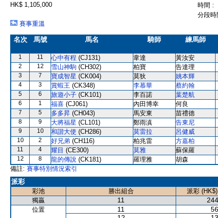
HK$ 1,105,000
時間 :
分段時間
賽事重溫
名次
馬號
馬名
騎師
練馬師
1
11
心中有程
(CJ131)
韋達
黃汝安
2
12
雪山神駒
(CH302)
柏寶
告達理
3
7
寶成智星
(CK004)
莫狄
姚本輝
4
3
賞蝦王
(CK348)
李慕華
蔡約翰
5
6
旅遊小子
(CK101)
李百諾
葉楚航
6
1
福喜
(CJ061)
內田博幸
何良
7
5
多多昇
(CH043)
馬安東
苗禮德
8
9
大將福星
(CL101)
鄭雨滇
告東尼
9
10
和諧大使
(CH286)
莫雷拉
呂健威
10
2
好兄弟
(CH116)
柏兆雷
方嘉柏
11
4
耀目
(CE300)
莫雅
蘇保羅
12
8
龍的傳說
(CK181)
羅理雅
胡森
備註:
賽事特別情況索引
派彩
彩池
勝出組合
派彩 (HK$)
11
244
獨贏
11
56
位置
12
13