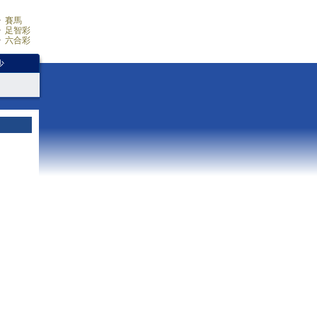
賽馬
足智彩
六合彩
少