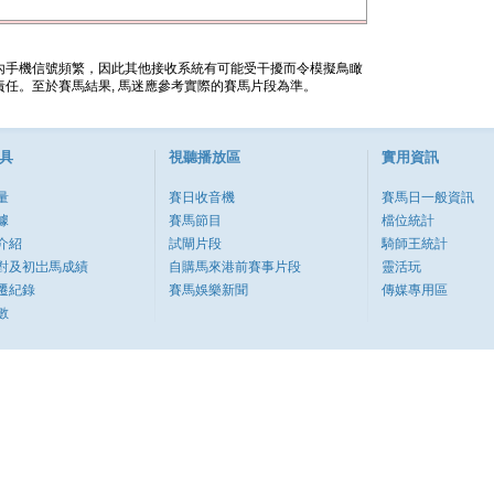
內手機信號頻繁，因此其他接收系統有可能受干擾而令模擬鳥瞰
任。至於賽馬結果, 馬迷應參考實際的賽馬片段為準。
具
視聽播放區
實用資訊
量
賽日收音機
賽馬日一般資訊
據
賽馬節目
檔位統計
介紹
試閘片段
騎師王統計
對及初岀馬成績
自購馬來港前賽事片段
靈活玩
遷紀錄
賽馬娛樂新聞
傳媒專用區
數