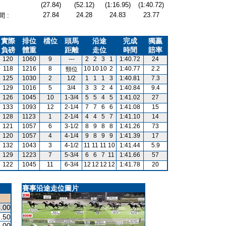
(27.84)
(52.12)
(1:16.95)
(1:40.72)
27.84
24.28
24.83
23.77
 :
實際
排位
檔位
頭馬
沿途
完成
獨贏
負磅
體重
距離
走位
時間
賠率
120
1060
9
---
2
2
3
1
1:40.72
24
118
1216
8
10
10
10
2
1:40.77
2.2
頸位
125
1030
2
1/2
1
1
1
3
1:40.81
7.3
129
1016
5
3/4
3
3
2
4
1:40.84
9.4
126
1045
10
1-3/4
5
5
4
5
1:41.02
27
133
1093
12
2-1/4
7
7
6
6
1:41.08
15
128
1123
1
2-1/4
4
4
5
7
1:41.10
14
121
1057
6
3-1/2
8
9
8
8
1:41.26
73
120
1057
4
4-1/4
9
8
9
9
1:41.39
17
132
1043
3
4-1/2
11
11
11
10
1:41.44
5.9
129
1223
7
5-3/4
6
6
7
11
1:41.66
57
122
1045
11
6-3/4
12
12
12
12
1:41.78
20
賽事沿途走位圖片
.00
.50
.00