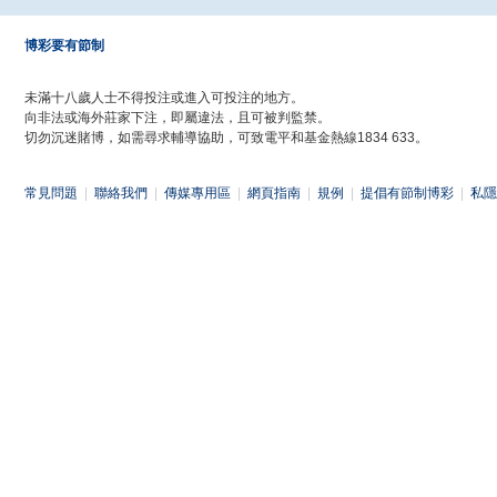
博彩要有節制
未滿十八歲人士不得投注或進入可投注的地方。
向非法或海外莊家下注，即屬違法，且可被判監禁。
切勿沉迷賭博，如需尋求輔導協助，可致電平和基金熱線1834 633。
常見問題
|
聯絡我們
|
傳媒專用區
|
網頁指南
|
規例
|
提倡有節制博彩
|
私隱