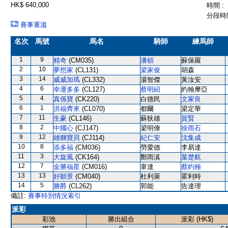
HK$ 640,000
時間 :
分段時間
賽事重溫
名次
馬號
馬名
騎師
練馬師
1
9
精奇
(CM035)
潘頓
蘇保羅
2
10
夢想家
(CL131)
梁家俊
胡森
3
14
威威加瑪
(CL332)
湯智傑
黃汝安
4
6
幸運多多
(CL127)
蔡明紹
約翰摩亞
5
4
真係寶
(CK220)
白德民
文家良
6
1
洪福齊來
(CL070)
都爾
梁定華
7
11
生豪
(CL146)
蘇狄雄
賀賢
8
2
中國心
(CJ147)
梁明偉
徐雨石
9
12
雄獅寶貝
(CJ114)
紀仁安
沈集成
10
8
添多福
(CM036)
勞愛德
李易達
11
3
大旋風
(CK164)
鄭雨滇
葉楚航
12
7
金勝福星
(CM016)
韋達
蔡約翰
13
13
好願景
(CM040)
杜利萊
霍利時
14
5
勝爵
(CL262)
郭能
告達理
備註:
賽事特別情況索引
派彩
彩池
勝出組合
派彩 (HK$)