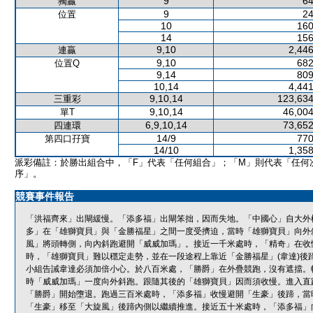
9
64
獨贏
9
24
位置
10
160
14
156
9,10
2,446
連贏
9,10
682
位置Q
9,14
809
10,14
4,441
9,10,14
123,634
三重彩
9,10,14
46,004
單T
6,9,10,14
73,652
四連環
14/9
770
第四口孖寶
14/10
1,358
派彩備註：於勝出組合中，「F」代表「任何組合」；「M」則代表「任何
序」。
競賽事件報告
「洪福齊來」出閘緩慢。「添多福」出閘笨拙，因而失地。「中國心」自大外
多」在「雄獅寶貝」與「金勝福星」之間一度受擠迫，當時「雄獅寶貝」向外
風」將頭轉側，向內斜跑避開「威威加瑪」。接近一千米處時，「精奇」在收
時，「雄獅寶貝」難以穩定走勢，並在一段途程上靠近「金勝福星」(韋達)後
小組告誡韋達必須加倍小心。於八百米處，「勝爵」在外疊競跑，沒有遮擋。
時「威威加瑪」一度向外斜跑。跟隨其後的「雄獅寶貝」因而須收慢。進入直
「勝爵」開始墮退。跑過三百米處時，「添多福」收慢避開「生豪」後蹄，當
「生豪」移至「大旋風」後蹄內側以繼續推進。接近五十米處時，「添多福」