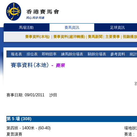
馬場活動
賽馬資訊
足球資訊
賽事資料(本地)
|
賽事資料(越洋轉播)
|
賽馬新聞
|
主要賽事
|
視聽播
報名表
排位表
即時賠率
練馬師分場表
騎師分場表
參考資料
統計
賽事日期: 09/01/2011 沙田
第 5 場 (308)
第四班 - 1400米 - (60-40)
場地狀況
夏普讓賽
賽道 :