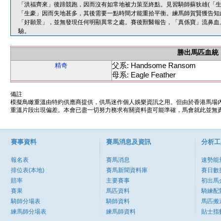
「洪福齊來」後蹄競跑，因而沒有如常地被力策至終點。見習騎師蘇狄雄(「生
「生豪」因而失地甚多，其後需要一點時間才能重拾平衡。練馬師賀賢獲告知
「好願景」，並無發現任何明顯異常之處。賽後獸醫報告，「真係寶」流鼻血
驗。
勝出馬匹血統
父系: Handsome Ransom
精奇
母系: Eagle Feather
備註
模擬鳥瞰重溫由特約供應商提供，供馬迷作個人娛樂資訊之用。但由於香港馬場
重溫片段出現偏差。本會已盡一切努力務求有關資料盡可能準確，馬會就此並無責
賽事資料
賽馬消息及資訊
分析工
報名表
賽馬消息
速勢能
排位表(本地)
賽馬新聞資料庫
賽日數
賠率
主要賽事
初出馬
賽果
馬匹資料
騎練配
騎師分場表
騎師資料
馬匹搬
練馬師分場表
練馬師資料
貼士指