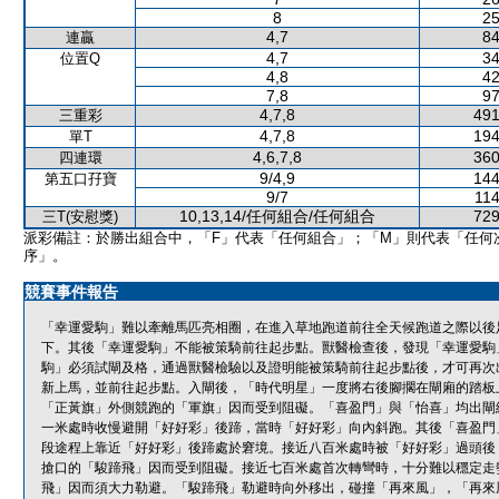
8
25
4,7
84
連贏
4,7
34
位置Q
4,8
42
7,8
97
4,7,8
491
三重彩
4,7,8
194
單T
4,6,7,8
360
四連環
9/4,9
144
第五口孖寶
9/7
114
10,13,14/任何組合/任何組合
729
三T(安慰獎)
派彩備註：於勝出組合中，「F」代表「任何組合」；「M」則代表「任何
序」。
競賽事件報告
「幸運愛駒」難以牽離馬匹亮相圈，在進入草地跑道前往全天候跑道之際以後
下。其後「幸運愛駒」不能被策騎前往起步點。獸醫檢查後，發現「幸運愛駒
駒」必須試閘及格，通過獸醫檢驗以及證明能被策騎前往起步點後，才可再次
新上馬，並前往起步點。入閘後，「時代明星」一度將右後腳擱在閘廂的踏板
「正黃旗」外側競跑的「軍旗」因而受到阻礙。「喜盈門」與「怡喜」均出閘
一米處時收慢避開「好好彩」後蹄，當時「好好彩」向內斜跑。其後「喜盈門
段途程上靠近「好好彩」後蹄處於窘境。接近八百米處時被「好好彩」過頭後
搶口的「駿蹄飛」因而受到阻礙。接近七百米處首次轉彎時，十分難以穩定走
飛」因而須大力勒避。「駿蹄飛」勒避時向外移出，碰撞「再來風」，「再來