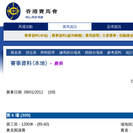
馬場活動
賽馬資訊
足球資訊
賽事資料(本地)
|
賽事資料(越洋轉播)
|
賽馬新聞
|
主要賽事
|
視聽播
報名表
排位表
即時賠率
練馬師分場表
騎師分場表
參考資料
統計
賽事日期: 09/01/2011 沙田
第 6 場 (309)
第三班 - 1200米 - (85-60)
場地狀況
奧克斯讓賽
賽道 :