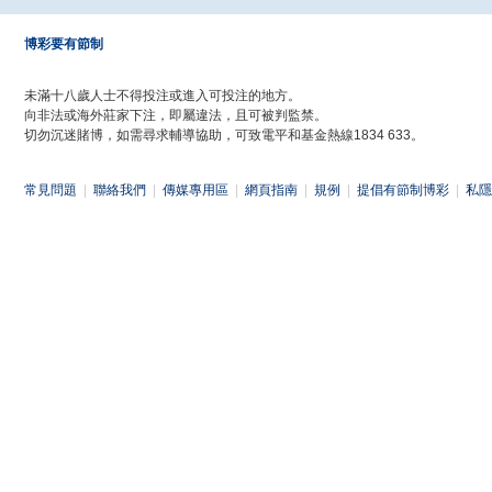
博彩要有節制
未滿十八歲人士不得投注或進入可投注的地方。
向非法或海外莊家下注，即屬違法，且可被判監禁。
切勿沉迷賭博，如需尋求輔導協助，可致電平和基金熱線1834 633。
常見問題
|
聯絡我們
|
傳媒專用區
|
網頁指南
|
規例
|
提倡有節制博彩
|
私隱