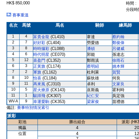
HK$ 850,000
時間 :
分段時間
賽事重溫
名次
馬號
馬名
騎師
練馬師
1
4
富貴金龍
(CL410)
韋達
蔡約翰
2
7
好好彩
(CL404)
勞愛德
鄭俊偉
3
8
時時攞彩
(CL088)
潘頓
呂健威
4
6
時代明星
(CE070)
郭能
孫達志
5
12
喜盈門
(CL352)
鄭雨滇
徐雨石
6
3
正黃旗
(CL174)
蔡明紹
姚本輝
7
2
軍旗
(CL162)
杜利萊
賀賢
8
10
怡喜
(CL184)
蘇狄雄
何良
9
11
再來風
(CJ310)
卓利
文家良
10
5
星火燎原
(CK143)
巫斯義
霍利時
11
1
駿蹄飛
(CK307)
紀仁安
吳定強
WV-A
9
幸運愛駒
(CK353)
梁家俊
苗禮德
備註:
賽事特別情況索引
派彩
彩池
勝出組合
派彩 (HK$
4
20
獨贏
4
12
位置
7
26