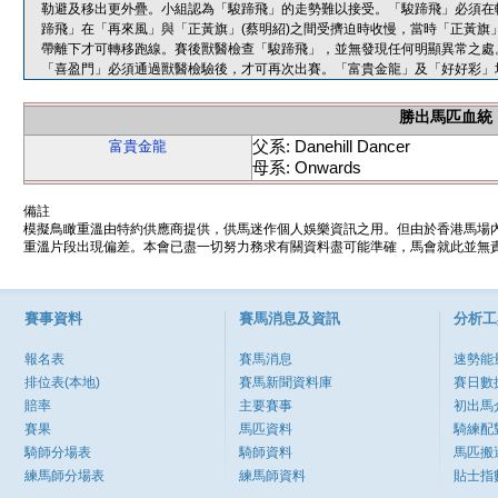
勒避及移出更外疊。小組認為「駿蹄飛」的走勢難以接受。「駿蹄飛」必須在
蹄飛」在「再來風」與「正黃旗」(蔡明紹)之間受擠迫時收慢，當時「正黃旗
帶離下才可轉移跑線。賽後獸醫檢查「駿蹄飛」，並無發現任何明顯異常之處
「喜盈門」必須通過獸醫檢驗後，才可再次出賽。「富貴金龍」及「好好彩」
勝出馬匹血統
父系: Danehill Dancer
富貴金龍
母系: Onwards
備註
模擬鳥瞰重溫由特約供應商提供，供馬迷作個人娛樂資訊之用。但由於香港馬場
重溫片段出現偏差。本會已盡一切努力務求有關資料盡可能準確，馬會就此並無責
賽事資料
賽馬消息及資訊
分析工
報名表
賽馬消息
速勢能
排位表(本地)
賽馬新聞資料庫
賽日數
賠率
主要賽事
初出馬
賽果
馬匹資料
騎練配
騎師分場表
騎師資料
馬匹搬
練馬師分場表
練馬師資料
貼士指