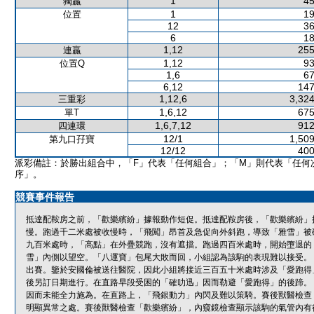
1
45
獨贏
1
19
位置
12
36
6
18
1,12
255
連贏
1,12
93
位置Q
1,6
67
6,12
147
1,12,6
3,324
三重彩
1,6,12
675
單T
1,6,7,12
912
四連環
12/1
1,509
第九口孖寶
12/12
400
派彩備註：於勝出組合中，「F」代表「任何組合」；「M」則代表「任何
序」。
競賽事件報告
抵達配鞍房之前，「歡樂繽紛」據報動作短促。抵達配鞍房後，「歡樂繽紛」
慢。跑過千二米處被收慢時，「飛闖」昂首及急促向外斜跑，導致「雅雪」被
九百米處時，「高點」在外疊競跑，沒有遮擋。跑過四百米處時，開始墮退的
雪」內側以望空。「八運寶」包尾大敗而回，小組認為該駒的表現難以接受。
出賽。鑒於安國倫被送往醫院，因此小組將接近三百五十米處時涉及「愛跑得
後另訂日期進行。在直路早段受困的「確叻迅」因而勒避「愛跑得」的後蹄。
因而未能全力施為。在直路上，「飛銀動力」內閃及難以策騎。賽後獸醫檢查
明顯異常之處。賽後獸醫檢查「歡樂繽紛」，內窺鏡檢查顯示該駒的氣管內有