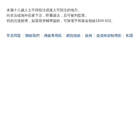
未滿十八歲人士不得投注或進入可投注的地方。
向非法或海外莊家下注，即屬違法，且可被判監禁。
切勿沉迷賭博，如需尋求輔導協助，可致電平和基金熱線1834 633。
常見問題
|
聯絡我們
|
傳媒專用區
|
網頁指南
|
規例
|
提倡有節制博彩
|
私隱