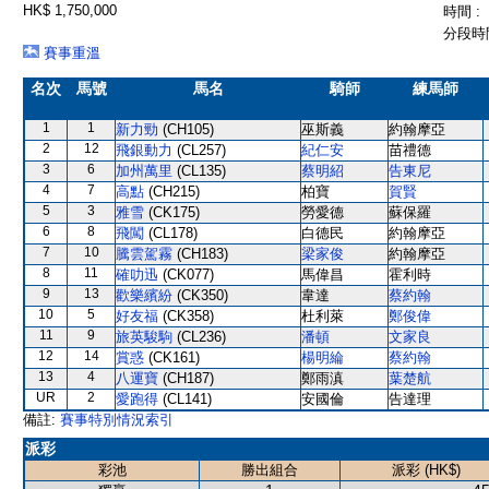
HK$ 1,750,000
時間 :
分段時間
賽事重溫
名次
馬號
馬名
騎師
練馬師
1
1
新力勁
(CH105)
巫斯義
約翰摩亞
2
12
飛銀動力
(CL257)
紀仁安
苗禮德
3
6
加州萬里
(CL135)
蔡明紹
告東尼
4
7
高點
(CH215)
柏寶
賀賢
5
3
雅雪
(CK175)
勞愛德
蘇保羅
6
8
飛闖
(CL178)
白德民
約翰摩亞
7
10
騰雲駕霧
(CH183)
梁家俊
約翰摩亞
8
11
確叻迅
(CK077)
馬偉昌
霍利時
9
13
歡樂繽紛
(CK350)
韋達
蔡約翰
10
5
好友福
(CK358)
杜利萊
鄭俊偉
11
9
旅英駿駒
(CL236)
潘頓
文家良
12
14
賞惑
(CK161)
楊明綸
蔡約翰
13
4
八運寶
(CH187)
鄭雨滇
葉楚航
UR
2
愛跑得
(CL141)
安國倫
告達理
備註:
賽事特別情況索引
派彩
彩池
勝出組合
派彩 (HK$)