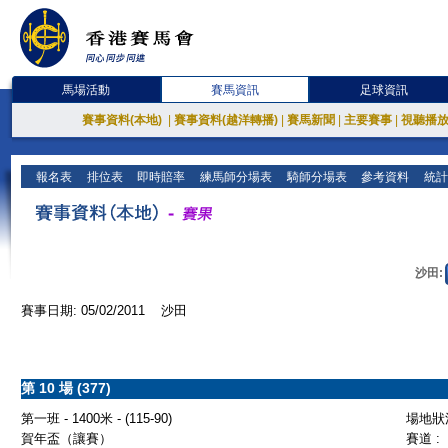
馬場活動
賽馬資訊
足球資訊
賽事資料(本地)
|
賽事資料(越洋轉播)
|
賽馬新聞
|
主要賽事
|
視聽播
報名表
排位表
即時賠率
練馬師分場表
騎師分場表
參考資料
統計
沙田:
賽事日期: 05/02/2011 沙田
第 10 場 (377)
第一班 - 1400米 - (115-90)
場地狀況
賀年盃（讓賽）
賽道 :