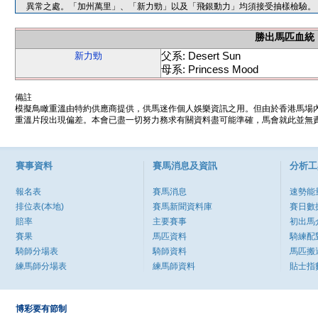
異常之處。「加州萬里」、「新力勁」以及「飛銀動力」均須接受抽樣檢驗。
勝出馬匹血統
父系: Desert Sun
新力勁
母系: Princess Mood
備註
模擬鳥瞰重溫由特約供應商提供，供馬迷作個人娛樂資訊之用。但由於香港馬場
重溫片段出現偏差。本會已盡一切努力務求有關資料盡可能準確，馬會就此並無責
賽事資料
賽馬消息及資訊
分析工
報名表
賽馬消息
速勢能
排位表(本地)
賽馬新聞資料庫
賽日數
賠率
主要賽事
初出馬
賽果
馬匹資料
騎練配
騎師分場表
騎師資料
馬匹搬
練馬師分場表
練馬師資料
貼士指
博彩要有節制