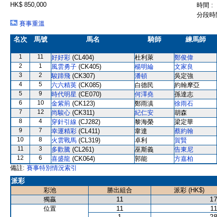
HK$ 850,000
時間 :
分段時間
賽事重溫
名次
馬號
馬名
騎師
練馬師
1
11
好好彩
(CL404)
杜利萊
鄭俊偉
2
1
風雲勇子
(CK405)
楊明綸
文家良
3
2
駿蹄飛
(CK307)
潘頓
吳定強
4
5
六六精英
(CK085)
白德民
約翰摩亞
5
9
時代明星
(CE070)
何澤堯
孫達志
6
10
金紫荊
(CK123)
鄭雨滇
徐雨石
7
12
尚駿心
(CK311)
紀仁安
胡森
8
4
穿針引線
(CJ282)
黎海榮
梁定華
9
7
幸運精彩
(CL411)
韋達
蔡約翰
10
8
火雲戰馬
(CL319)
卓利
賀賢
11
3
多歡騰
(CL261)
巫斯義
告東尼
12
6
喜盛龍
(CK064)
郭能
方嘉柏
備註:
賽事特別情況索引
派彩
彩池
勝出組合
派彩 (HK$)
11
17
獨贏
11
11
位置
1
28