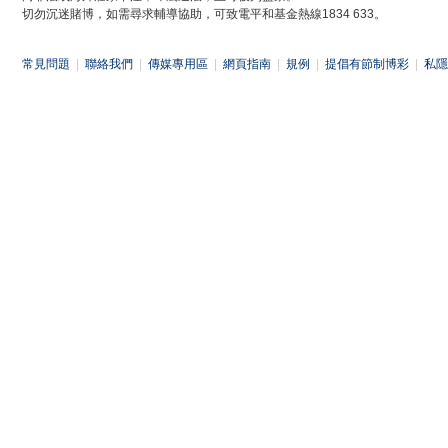
切勿沉迷賭博，如需尋求輔導協助，可致電平和基金熱線1834 633。
常見問題
|
聯絡我們
|
傳媒專用區
|
網頁指南
|
規例
|
提倡有節制博彩
|
私隱