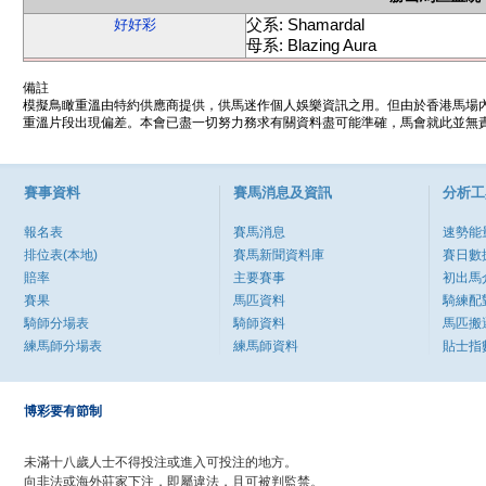
父系: Shamardal
好好彩
母系: Blazing Aura
備註
模擬鳥瞰重溫由特約供應商提供，供馬迷作個人娛樂資訊之用。但由於香港馬場
重溫片段出現偏差。本會已盡一切努力務求有關資料盡可能準確，馬會就此並無責
賽事資料
賽馬消息及資訊
分析工
報名表
賽馬消息
速勢能
排位表(本地)
賽馬新聞資料庫
賽日數
賠率
主要賽事
初出馬
賽果
馬匹資料
騎練配
騎師分場表
騎師資料
馬匹搬
練馬師分場表
練馬師資料
貼士指
博彩要有節制
未滿十八歲人士不得投注或進入可投注的地方。
向非法或海外莊家下注，即屬違法，且可被判監禁。