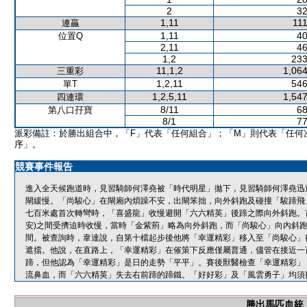
2
32
1,11
111
連贏
1,11
40
位置Q
2,11
46
1,2
233
11,1,2
1,064
三重彩
1,2,11
546
單T
1,2,5,11
1,547
四連環
8/11
68
第八口孖寶
8/1
77
派彩備註：於勝出組合中，「F」代表「任何組合」；「M」則代表「任何
序」。
競賽事件報告
進入全天候跑道時，見習騎師何澤堯被「時代明星」拋下，見習騎師何澤堯迅
閘緩慢。「尚駿心」在閘廂內煩躁不安，出閘笨拙，向外斜跑及碰撞「駿蹄飛
七百米處首次轉彎時，「喜盛龍」收慢避開「六六精英」後蹄之際向外斜跑。
安)之間受擠迫時收慢，當時「金紫荊」略為向外斜跑，而「尚駿心」向內斜
間。被查詢時，韋達說，自第十檔起步後他將「幸運精彩」移入至「尚駿心」
遮擋。他說，在直路上，「幸運精彩」在催策下反應僅屬普通，儘管在接近一
蹄，但他認為「幸運精彩」是日的走勢「平平」。賽後獸醫檢查「幸運精彩」
流鼻血，而「六六精英」失去右前蹄的蹄鐵。「好好彩」及「風雲勇子」均須
勝出馬匹血統