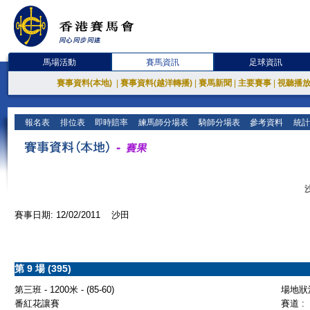
馬場活動
賽馬資訊
足球資訊
賽事資料(本地)
|
賽事資料(越洋轉播)
|
賽馬新聞
|
主要賽事
|
視聽播
報名表
排位表
即時賠率
練馬師分場表
騎師分場表
參考資料
統計
賽事日期: 12/02/2011 沙田
第 9 場 (395)
第三班 - 1200米 - (85-60)
場地狀況
番紅花讓賽
賽道 :