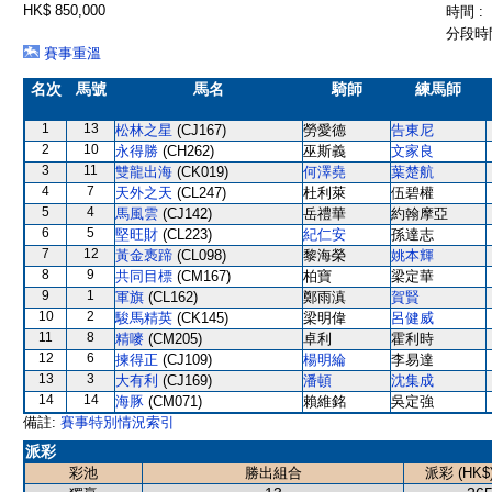
HK$ 850,000
時間 :
分段時間
賽事重溫
名次
馬號
馬名
騎師
練馬師
1
13
松林之星
(CJ167)
勞愛德
告東尼
2
10
永得勝
(CH262)
巫斯義
文家良
3
11
雙龍出海
(CK019)
何澤堯
葉楚航
4
7
天外之天
(CL247)
杜利萊
伍碧權
5
4
馬風雲
(CJ142)
岳禮華
約翰摩亞
6
5
堅旺財
(CL223)
紀仁安
孫達志
7
12
黃金褭蹄
(CL098)
黎海榮
姚本輝
8
9
共同目標
(CM167)
柏寶
梁定華
9
1
軍旗
(CL162)
鄭雨滇
賀賢
10
2
駿馬精英
(CK145)
梁明偉
呂健威
11
8
精嘜
(CM205)
卓利
霍利時
12
6
揀得正
(CJ109)
楊明綸
李易達
13
3
大有利
(CJ169)
潘頓
沈集成
14
14
海豚
(CM071)
賴維銘
吳定強
備註:
賽事特別情況索引
派彩
彩池
勝出組合
派彩 (HK$