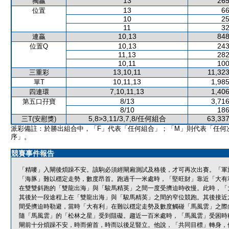
13
265
獨贏
13
66
位置
10
25
11
32
10,13
848
連贏
10,13
243
位置Q
11,13
282
10,11
100
13,10,11
11,323
三重彩
10,11,13
1,985
單T
7,10,11,13
1,406
四連環
8/13
3,716
第五口孖寶
8/10
186
5,8>3,11/3,7,8/任何組合
63,337
三T(安慰獎)
派彩備註：於勝出組合中，「F」代表「任何組合」；「M」則代表「任何
序」。
競賽事件報告
「精嘜」入閘後煩躁不安。該駒必須經閘廂測試及格後，才可再次出賽。「軍
「海豚」難以穩定走勢，數度昂首。跑過千一米處時，「堅旺財」靠近「大有
在雙雙斜跑的「雙龍出海」與「駿馬精英」之間一度受擠迫時收慢。此時，「
其後於一段途程上在「雙龍出海」與「駿馬精英」之間的窄位競跑。其後接近
間受擠迫時勒避，當時「大有利」在難以穩定走勢及數度觸碰「馬風雲」之際
隨「馬風雲」的「松林之星」受到阻礙。趨近一百米處時，「馬風雲」受困時
閘前十分煩躁不安，時而俯首，時而以後足豎立。他說，「共同目標」轉身，