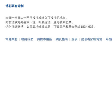
博彩要有節制
未滿十八歲人士不得投注或進入可投注的地方。
向非法或海外莊家下注，即屬違法，且可被判監禁。
切勿沉迷賭博，如需尋求輔導協助，可致電平和基金熱線1834 633。
常見問題
|
聯絡我們
|
傳媒專用區
|
網頁指南
|
規例
|
提倡有節制博彩
|
私隱