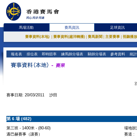
馬場活動
賽馬資訊
足球資訊
賽事資料(本地)
|
賽事資料(越洋轉播)
|
賽馬新聞
|
主要賽事
|
視聽播
報名表
排位表
即時賠率
練馬師分場表
騎師分場表
參考資料
統計
賽事日期: 20/03/2011 沙田
第 6 場 (482)
第三班 - 1400米 - (80-60)
場地狀況
邁巴赫賽事（讓賽）
賽道 :