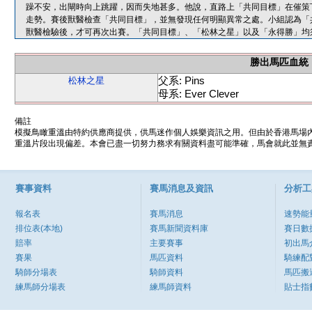
躁不安，出閘時向上跳躍，因而失地甚多。他說，直路上「共同目標」在催策
走勢。賽後獸醫檢查「共同目標」，並無發現任何明顯異常之處。小組認為「
獸醫檢驗後，才可再次出賽。「共同目標」、「松林之星」以及「永得勝」均
勝出馬匹血統
父系: Pins
松林之星
母系: Ever Clever
備註
模擬鳥瞰重溫由特約供應商提供，供馬迷作個人娛樂資訊之用。但由於香港馬場
重溫片段出現偏差。本會已盡一切努力務求有關資料盡可能準確，馬會就此並無責
賽事資料
賽馬消息及資訊
分析工
報名表
賽馬消息
速勢能
排位表(本地)
賽馬新聞資料庫
賽日數
賠率
主要賽事
初出馬
賽果
馬匹資料
騎練配
騎師分場表
騎師資料
馬匹搬
練馬師分場表
練馬師資料
貼士指