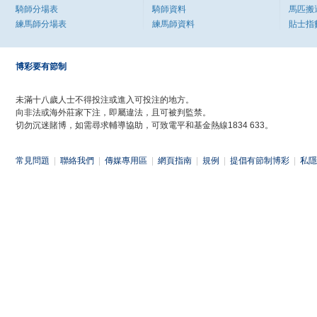
騎師分場表
騎師資料
馬匹搬
練馬師分場表
練馬師資料
貼士指
博彩要有節制
未滿十八歲人士不得投注或進入可投注的地方。
向非法或海外莊家下注，即屬違法，且可被判監禁。
切勿沉迷賭博，如需尋求輔導協助，可致電平和基金熱線1834 633。
常見問題
|
聯絡我們
|
傳媒專用區
|
網頁指南
|
規例
|
提倡有節制博彩
|
私隱