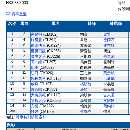
HK$ 850,000
時間 :
分段時間
賽事重溫
名次
馬號
馬名
騎師
練馬師
1
2
家樂飛
(CM102)
柏寶
賀賢
2
4
好得意
(CL291)
韋達
徐雨石
3
8
傳奇快車
(CK224)
黎海榮
姚本輝
4
1
至勇飛龍
(CK268)
勞愛德
胡森
5
3
國中之星
(CJ226)
巫斯義
告東尼
6
6
高一線
(CL297)
馬偉昌
霍利時
7
7
四季
(CM057)
白德民
約翰摩亞
8
11
紅日
(CK026)
王志偉
葉楚航
9
13
錢程萬里
(CH316)
鄭雨滇
呂健威
10
9
威晒
(CL197)
楊明綸
李易達
11
5
齊歡唱
(CK227)
潘頓
蘇保羅
12
12
大將風範
(CH112)
梁明偉
告東尼
13
14
哈哈大少
(CE050)
湯智傑
文家良
14
10
安穩
(CM229)
賴維銘
蔡約翰
WV
好好
(CM130)
何澤堯
何良
備註:
賽事特別情況索引
派彩