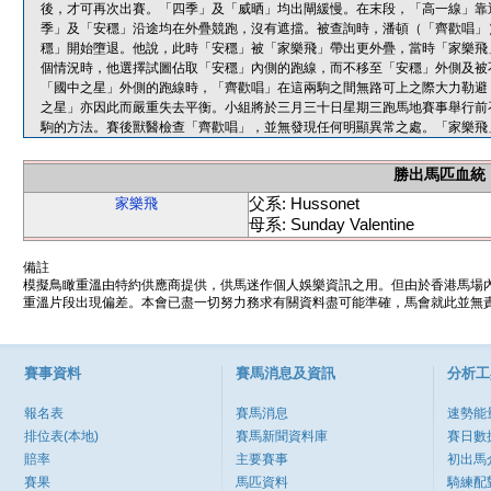
後，才可再次出賽。「四季」及「威晒」均出閘緩慢。在末段，「高一線」靠
季」及「安穩」沿途均在外疊競跑，沒有遮擋。被查詢時，潘頓（「齊歡唱」
穩」開始墮退。他說，此時「安穩」被「家樂飛」帶出更外疊，當時「家樂飛
個情況時，他選擇試圖佔取「安穩」內側的跑線，而不移至「安穩」外側及被
「國中之星」外側的跑線時，「齊歡唱」在這兩駒之間無路可上之際大力勒避
之星」亦因此而嚴重失去平衡。小組將於三月三十日星期三跑馬地賽事舉行前
駒的方法。賽後獸醫檢查「齊歡唱」，並無發現任何明顯異常之處。「家樂飛
勝出馬匹血統
父系: Hussonet
家樂飛
母系: Sunday Valentine
備註
模擬鳥瞰重溫由特約供應商提供，供馬迷作個人娛樂資訊之用。但由於香港馬場
重溫片段出現偏差。本會已盡一切努力務求有關資料盡可能準確，馬會就此並無責
賽事資料
賽馬消息及資訊
分析工
報名表
賽馬消息
速勢能
排位表(本地)
賽馬新聞資料庫
賽日數
賠率
主要賽事
初出馬
賽果
馬匹資料
騎練配