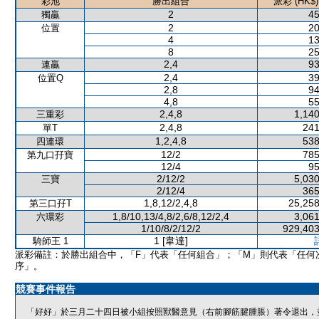
彩池
勝出組合
派彩 (HK$)
2
45
獨贏
2
20
位置
4
13
8
25
2,4
93
連贏
2,4
39
位置Q
2,8
94
4,8
55
2,4,8
1,140
三重彩
2,4,8
241
單T
1,2,4,8
538
四連環
12/2
785
第九口孖寶
12/4
95
2/12/2
5,030
三寶
2/12/4
365
1,8,12/2,4,8
25,258
第三口孖T
1,8/10,13/4,8/2,6/8,12/2,4
3,061
六環彩
1/10/8/2/12/2
929,403
1 [韋達]
騎師王 1
派彩備註：於勝出組合中，「F」代表「任何組合」；「M」則代表「任何
序」。
競賽事件報告
「好好」於三月二十四日被小組按照獸醫意見（右前腳筋腱腫脹）著令退出，