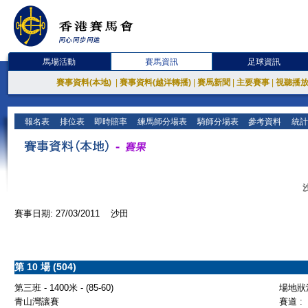
馬場活動
賽馬資訊
足球資訊
賽事資料(本地)
|
賽事資料(越洋轉播)
|
賽馬新聞
|
主要賽事
|
視聽播
報名表
排位表
即時賠率
練馬師分場表
騎師分場表
參考資料
統計
賽事日期: 27/03/2011 沙田
第 10 場 (504)
第三班 - 1400米 - (85-60)
場地狀況
青山灣讓賽
賽道 :