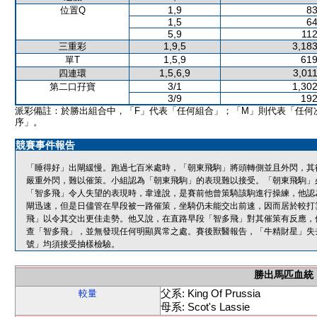
1,9
83
位置Q
1,5
64
5,9
112
1,9,5
3,183
三重彩
1,5,9
619
單T
1,5,6,9
3,01
四連環
3/1
1,302
第二口孖寶
3/9
192
派彩備註：於勝出組合中，「F」代表「任何組合」；「M」則代表「任何
序」。
競賽事件報告
「睡得好」出閘緩慢。跑過七百米處時，「朝東飛駒」將頭轉側並且外閃，其
嚴重外閃，難以催策。小組認為「朝東飛駒」的表現難以接受。「朝東飛駒」
「智多飛」令人失望的表現時，韋達說，是賽前他曾策騎該駒進行操練，他認
閘迅速，但是日儘管在早段被一路催策，坐騎仍未能交出前速，因而居於較打
飛」以令其交出更佳走勢。他又說，在直路早段「智多飛」對其催策有反應，
查「智多飛」，並無發現任何明顯異常之處。賽後獸醫報告，「牛精財星」失
號」均須接受抽樣檢驗。
勝出馬匹血統
父系: King Of Prussia
較量
母系: Scot's Lassie