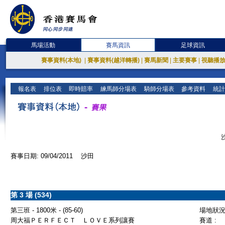
馬場活動
賽馬資訊
足球資訊
賽事資料(本地)
|
賽事資料(越洋轉播)
|
賽馬新聞
|
主要賽事
|
視聽播
報名表
排位表
即時賠率
練馬師分場表
騎師分場表
參考資料
統計
賽事日期: 09/04/2011 沙田
第 3 場 (534)
第三班 - 1800米 - (85-60)
場地狀況 
周大福ＰＥＲＦＥＣＴ ＬＯＶＥ系列讓賽
賽道 :