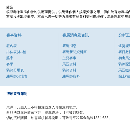
備註
模擬鳥瞰重溫由特約供應商提供，供馬迷作個人娛樂資訊之用。但由於香港馬場
重溫片段出現偏差。本會已盡一切努力務求有關資料盡可能準確，馬會就此並無責
賽事資料
賽馬消息及資訊
分析工
報名表
賽馬消息
速勢能
排位表(本地)
賽馬新聞資料庫
賽日數
賠率
主要賽事
初出馬
賽果
馬匹資料
騎練配
騎師分場表
騎師資料
馬匹搬
練馬師分場表
練馬師資料
貼士指
博彩要有節制
未滿十八歲人士不得投注或進入可投注的地方。
向非法或海外莊家下注，即屬違法，且可被判監禁。
切勿沉迷賭博，如需尋求輔導協助，可致電平和基金熱線1834 633。