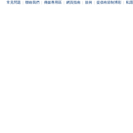
常見問題
|
聯絡我們
|
傳媒專用區
|
網頁指南
|
規例
|
提倡有節制博彩
|
私隱