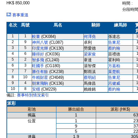
HK$ 850,000
時間 :
分段時間 
賽事重溫
名次
馬號
馬名
騎師
練馬師
1
1
較量
(CK084)
何澤堯
孫達志
2
9
神州八號
(CL087)
卓利
告東尼
3
5
印度光輝
(CK130)
勞愛德
蔡約翰
4
6
睡得好
(CK036)
梁家俊
苗禮德
5
2
智多飛
(CL240)
韋達
霍利時
6
3
旺國手
(CG180)
湯智傑
方嘉柏
7
7
勝任有餘
(CK238)
鄭雨滇
葉楚航
8
10
牛精財星
(CH049)
蔡明紹
告東尼
9
4
朝東飛駒
(CK136)
馬偉昌
呂健威
10
8
安穩
(CM229)
賴維銘
蔡約翰
備註:
賽事特別情況索引
派彩
彩池
勝出組合
派彩 (HK$)
1
63
獨贏
1
23
位置
9
37
5
22
1,9
305
連贏