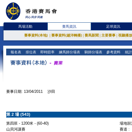
馬場活動
賽馬資訊
足球資訊
賽事資料(本地)
|
賽事資料(越洋轉播)
|
賽馬新聞
|
主要賽事
|
視聽播
報名表
排位表
即時賠率
練馬師分場表
騎師分場表
參考資料
統計
賽事日期: 13/04/2011 沙田
第 2 場 (543)
第四班 - 1200米 - (60-40)
場地狀況
山貝河讓賽
賽道 :