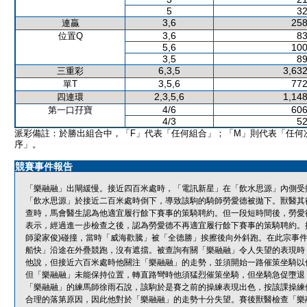
5
32
3,6
258
連贏
3,6
83
位置Q
5,6
100
3,5
89
6,3,5
3,632
三重彩
3,5,6
772
單T
2,3,5,6
1,148
四連環
4/6
606
第一口孖寶
4/3
52
派彩備註：於勝出組合中，「F」代表「任何組合」；「M」則代表「任何
序」。
競賽事件報告
「樂融融」出閘緩慢。接近四百米處時，「電訊新星」在「飲水思源」內側受
「飲水思源」於接近二百米處時倒下，導致該駒的騎師勞愛德被拋下。獸醫其
查時，馬會醫生認為他適宜履行餘下賽事的策騎聘約。但一段短時間後，勞愛
表示，經過進一步檢查之後，認為勞愛德不再適宜履行餘下賽事的策騎聘約。
師梁家俊)碰撞，當時「威海歡騰」被「全德勝」挨擦後向外斜跑。在此宗事
船快」沿途在外疊競跑，沒有遮擋。被查詢有關「樂融融」令人失望的表現時
他說，但接近六百米處時他關注「樂融融」的走勢，並須開始一路催策坐騎以
但「樂融融」未能保持位置，轉直路彎時他須猛烈催策坐騎，但坐騎急促墮退
「樂融融」的練馬師徐雨石說，該駒於是賽之前的操練表現出色，按該課操練
合理的落第原因，因此他對於「樂融融」的走勢十分失望。賽後獸醫檢查「樂