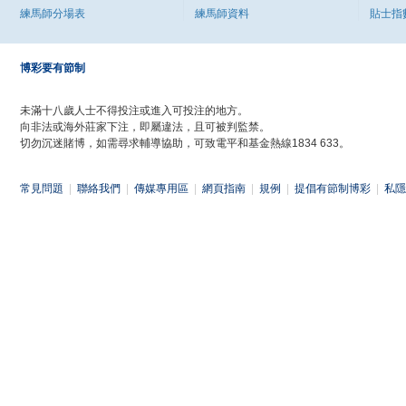
練馬師分場表
練馬師資料
貼士指
博彩要有節制
未滿十八歲人士不得投注或進入可投注的地方。
向非法或海外莊家下注，即屬違法，且可被判監禁。
切勿沉迷賭博，如需尋求輔導協助，可致電平和基金熱線1834 633。
常見問題
|
聯絡我們
|
傳媒專用區
|
網頁指南
|
規例
|
提倡有節制博彩
|
私隱