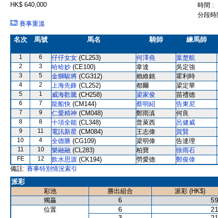
HK$ 640,000
時間 :
分段時間
賽事重溫
名次
馬號
馬名
騎師
練馬師
1
6
仔仔女女
(CL253)
何澤堯
葉楚航
2
3
哈哈妙
(CE100)
韋達
吳定強
3
5
金獅駿將
(CG312)
賴維銘
霍利時
4
2
上海先鋒
(CL252)
都爾
梁定華
5
1
威海歡騰
(CH258)
梁家俊
苗禮德
6
7
龍船快
(CM144)
蔡明紹
告東尼
7
9
仁愛精神
(CM048)
鄭雨滇
何良
8
8
十項全能
(CL348)
普萊西
呂健威
9
11
電訊新星
(CM084)
王志偉
賀賢
10
4
全德勝
(CG109)
梁明偉
告達理
11
10
樂融融
(CL283)
柏寶
徐雨石
FE
12
飲水思源
(CK194)
勞愛德
鄭俊偉
備註:
賽事特別情況索引
派彩
彩池
勝出組合
派彩 (HK$)
6
59
獨贏
6
21
位置
3
21