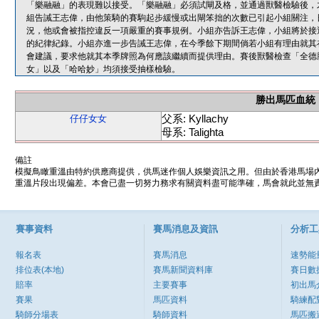
「樂融融」的表現難以接受。「樂融融」必須試閘及格，並通過獸醫檢驗後，才
組告誡王志偉，由他策騎的賽駒起步緩慢或出閘笨拙的次數已引起小組關注，
況，他或會被指控違反一項嚴重的賽事規例。小組亦告訴王志偉，小組將於接
的紀律紀錄。小組亦進一步告誡王志偉，在今季餘下期間倘若小組有理由就其
會建議，要求他就其本季牌照為何應該繼續而提供理由。賽後獸醫檢查「全德
女」以及「哈哈妙」均須接受抽樣檢驗。
勝出馬匹血統
父系: Kyllachy
仔仔女女
母系: Talighta
備註
模擬鳥瞰重溫由特約供應商提供，供馬迷作個人娛樂資訊之用。但由於香港馬場
重溫片段出現偏差。本會已盡一切努力務求有關資料盡可能準確，馬會就此並無責
賽事資料
賽馬消息及資訊
分析工
報名表
賽馬消息
速勢能
排位表(本地)
賽馬新聞資料庫
賽日數
賠率
主要賽事
初出馬
賽果
馬匹資料
騎練配
騎師分場表
騎師資料
馬匹搬